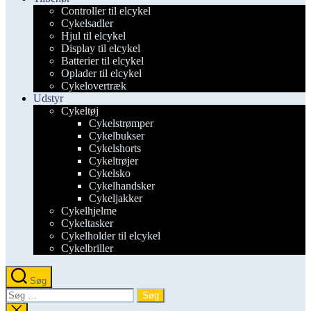
Controller til elcykel
Cykelsadler
Hjul til elcykel
Display til elcykel
Batterier til elcykel
Oplader til elcykel
Cykelovertræk
Udstyr
Cykeltøj
Cykelstrømper
Cykelbukser
Cykelshorts
Cykeltrøjer
Cykelsko
Cykelhandsker
Cykeljakker
Cykelhjelme
Cykeltasker
Cykelholder til elcykel
Cykelbriller
Søg
Søg
efter:
Luk