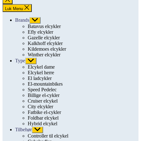
søgning
Luk Menu
Brands
Vis
undermenu
Batavus elcykler
Efly elcykler
Gazelle elcykler
Kalkhoff elcykler
Kildemoes elcykler
Winther elcykler
Type
Vis
undermenu
Elcykel dame
Elcykel herre
El ladcykler
El-mountainbikes
Speed Pedelec
Billige el-cykler
Cruiser elcykel
City elcykler
Fatbike el-cykler
Foldbar elcykel
Hybrid elcykel
Tilbehør
Vis
undermenu
Controller til elcykel