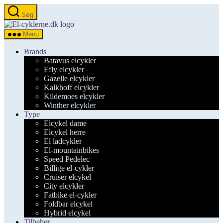
Spring
Søg
til
el-
indholdet
cyklerne.dk
Menu
Brands
Batavus elcykler
Efly elcykler
Gazelle elcykler
Kalkhoff elcykler
Kildemoes elcykler
Winther elcykler
Type
Elcykel dame
Elcykel herre
El ladcykler
El-mountainbikes
Speed Pedelec
Billige el-cykler
Cruiser elcykel
City elcykler
Fatbike el-cykler
Foldbar elcykel
Hybrid elcykel
Tilbehør