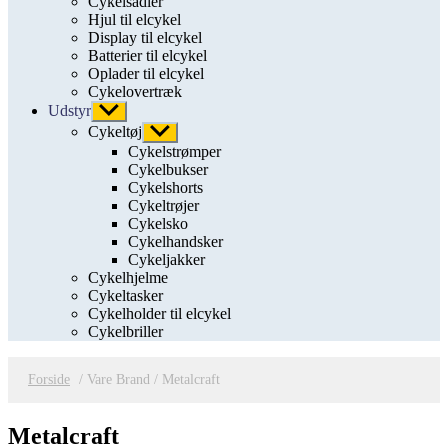
Cykelsadler
Hjul til elcykel
Display til elcykel
Batterier til elcykel
Oplader til elcykel
Cykelovertræk
Udstyr
Vis
undermenu
Cykeltøj
Vis
undermenu
Cykelstrømper
Cykelbukser
Cykelshorts
Cykeltrøjer
Cykelsko
Cykelhandsker
Cykeljakker
Cykelhjelme
Cykeltasker
Cykelholder til elcykel
Cykelbriller
Forside
/ Vare Brand / Metalcraft
Metalcraft