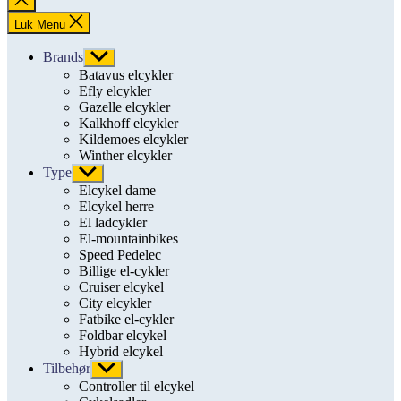
søgning
Luk Menu
Brands
Vis
undermenu
Batavus elcykler
Efly elcykler
Gazelle elcykler
Kalkhoff elcykler
Kildemoes elcykler
Winther elcykler
Type
Vis
undermenu
Elcykel dame
Elcykel herre
El ladcykler
El-mountainbikes
Speed Pedelec
Billige el-cykler
Cruiser elcykel
City elcykler
Fatbike el-cykler
Foldbar elcykel
Hybrid elcykel
Tilbehør
Vis
undermenu
Controller til elcykel