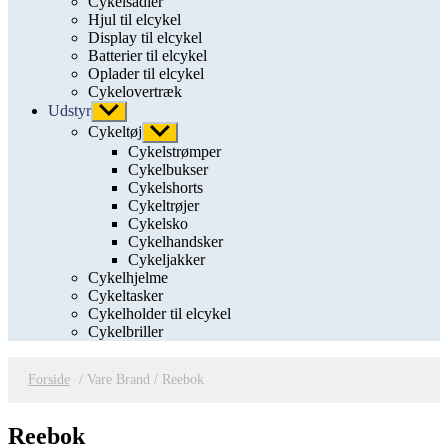
Cykelsadler
Hjul til elcykel
Display til elcykel
Batterier til elcykel
Oplader til elcykel
Cykelovertræk
Udstyr
Vis
undermenu
Cykeltøj
Vis
undermenu
Cykelstrømper
Cykelbukser
Cykelshorts
Cykeltrøjer
Cykelsko
Cykelhandsker
Cykeljakker
Cykelhjelme
Cykeltasker
Cykelholder til elcykel
Cykelbriller
Forside
/ Vare Brand / Reebok
Reebok