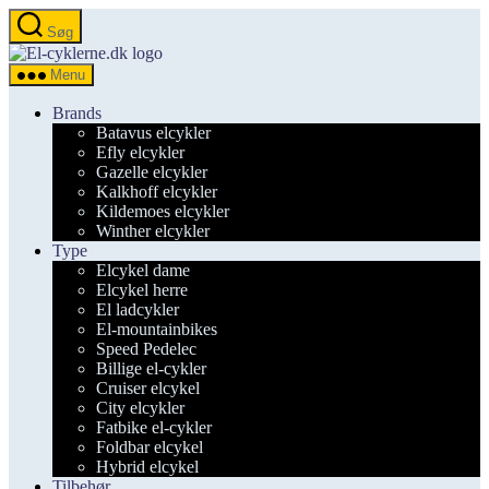
Spring
Søg
til
el-
indholdet
cyklerne.dk
Menu
Brands
Batavus elcykler
Efly elcykler
Gazelle elcykler
Kalkhoff elcykler
Kildemoes elcykler
Winther elcykler
Type
Elcykel dame
Elcykel herre
El ladcykler
El-mountainbikes
Speed Pedelec
Billige el-cykler
Cruiser elcykel
City elcykler
Fatbike el-cykler
Foldbar elcykel
Hybrid elcykel
Tilbehør