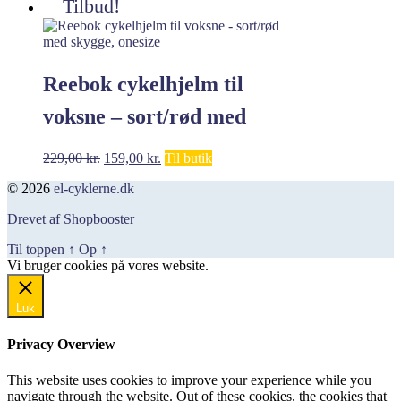
oprindelige
aktuelle
Tilbud!
pris
pris
var:
er:
219,00 kr..
179,00 kr..
Reebok cykelhjelm til
voksne – sort/rød med
skygge, onesize
Den
Den
229,00
kr.
159,00
kr.
Til butik
oprindelige
aktuelle
© 2026
el-cyklerne.dk
pris
pris
var:
er:
Drevet af Shopbooster
229,00 kr..
159,00 kr..
Til toppen
↑
Op
↑
Vi bruger cookies på vores website.
Okay, jeg er med
Luk
Privacy Overview
This website uses cookies to improve your experience while you
navigate through the website. Out of these cookies, the cookies that