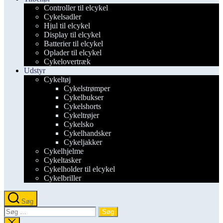
Controller til elcykel
Cykelsadler
Hjul til elcykel
Display til elcykel
Batterier til elcykel
Oplader til elcykel
Cykelovertræk
Udstyr
Cykeltøj
Cykelstrømper
Cykelbukser
Cykelshorts
Cykeltrøjer
Cykelsko
Cykelhandsker
Cykeljakker
Cykelhjelme
Cykeltasker
Cykelholder til elcykel
Cykelbriller
Søg
Søg
efter:
Luk