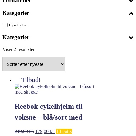
Forhandler
Kategorier
Cykelhjelme
Kategorier
Sorteret
Viser 2 resultater
efter
seneste
Tilbud!
Reebok cykelhjelm til
voksne – blå/sort med
skygge
Den
Den
219,00
kr.
179,00
kr.
Til butik