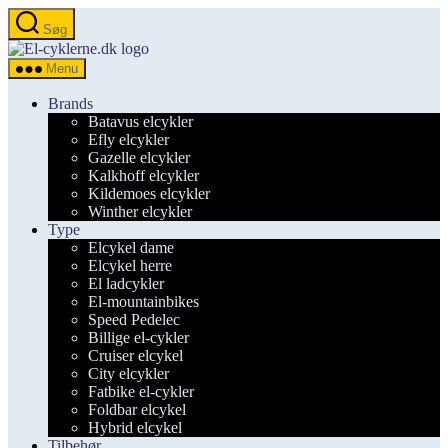
Spring
Søg
til
el-
indholdet
cyklerne.dk
Menu
Brands
Batavus elcykler
Efly elcykler
Gazelle elcykler
Kalkhoff elcykler
Kildemoes elcykler
Winther elcykler
Type
Elcykel dame
Elcykel herre
El ladcykler
El-mountainbikes
Speed Pedelec
Billige el-cykler
Cruiser elcykel
City elcykler
Fatbike el-cykler
Foldbar elcykel
Hybrid elcykel
Tilbehør