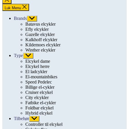
søgning
Luk Menu
Brands
Vis
undermenu
Batavus elcykler
Efly elcykler
Gazelle elcykler
Kalkhoff elcykler
Kildemoes elcykler
Winther elcykler
Type
Vis
undermenu
Elcykel dame
Elcykel herre
El ladcykler
El-mountainbikes
Speed Pedelec
Billige el-cykler
Cruiser elcykel
City elcykler
Fatbike el-cykler
Foldbar elcykel
Hybrid elcykel
Tilbehør
Vis
undermenu
Controller til elcykel