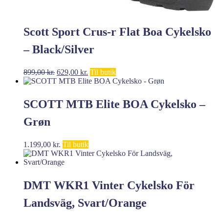
Scott Sport Crus-r Flat Boa Cykelsko
– Black/Silver
Den
Den
899,00
kr.
629,00
kr.
Til butik
oprindelige
aktuelle
pris
pris
var:
er:
SCOTT MTB Elite BOA Cykelsko –
899,00 kr..
629,00 kr..
Grøn
1.199,00
kr.
Til butik
DMT WKR1 Vinter Cykelsko För
Landsväg, Svart/Orange