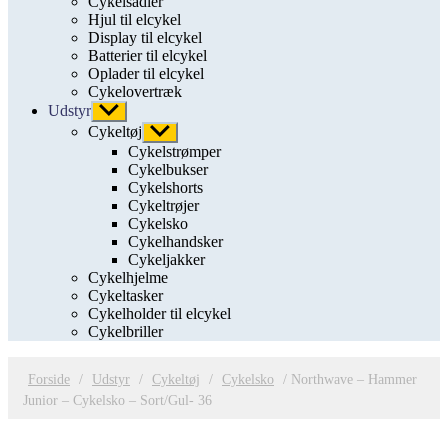
Cykelsadler
Hjul til elcykel
Display til elcykel
Batterier til elcykel
Oplader til elcykel
Cykelovertræk
Udstyr
Vis
undermenu
Cykeltøj
Vis
undermenu
Cykelstrømper
Cykelbukser
Cykelshorts
Cykeltrøjer
Cykelsko
Cykelhandsker
Cykeljakker
Cykelhjelme
Cykeltasker
Cykelholder til elcykel
Cykelbriller
Forside
/
Udstyr
/
Cykeltøj
/
Cykelsko
/ Northwave – Hammer
Junior – Cykelsko – Sort/Gul- 36