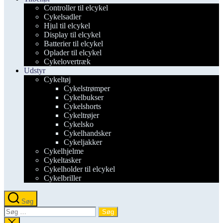
Controller til elcykel
Cykelsadler
Hjul til elcykel
Display til elcykel
Batterier til elcykel
Oplader til elcykel
Cykelovertræk
Udstyr
Cykeltøj
Cykelstrømper
Cykelbukser
Cykelshorts
Cykeltrøjer
Cykelsko
Cykelhandsker
Cykeljakker
Cykelhjelme
Cykeltasker
Cykelholder til elcykel
Cykelbriller
Søg
Søg
efter:
Luk