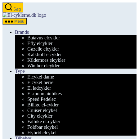
Spring
Søg
til
el-
indholdet
cyklerne.dk
Menu
Brands
Batavus elcykler
Efly elcykler
Gazelle elcykler
Kalkhoff elcykler
Kildemoes elcykler
Winther elcykler
Type
Elcykel dame
Elcykel herre
El ladcykler
El-mountainbikes
Speed Pedelec
Billige el-cykler
Cruiser elcykel
City elcykler
Fatbike el-cykler
Foldbar elcykel
Hybrid elcykel
Tilbehør