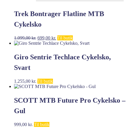
Trek Bontrager Flatline MTB
Cykelsko
Den
Den
1.099,00
kr.
699,00
kr.
Til butik
oprindelige
aktuelle
pris
pris
var:
er:
Giro Sentrie Techlace Cykelsko,
1.099,00 kr..
699,00 kr..
Svart
1.255,00
kr.
Til butik
SCOTT MTB Future Pro Cykelsko –
Gul
999,00
kr.
Til butik