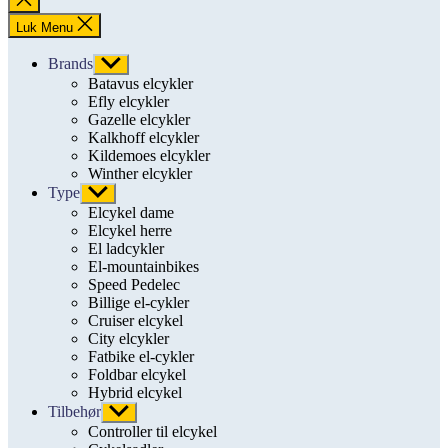
søgning
Luk Menu
Brands
Vis
undermenu
Batavus elcykler
Efly elcykler
Gazelle elcykler
Kalkhoff elcykler
Kildemoes elcykler
Winther elcykler
Type
Vis
undermenu
Elcykel dame
Elcykel herre
El ladcykler
El-mountainbikes
Speed Pedelec
Billige el-cykler
Cruiser elcykel
City elcykler
Fatbike el-cykler
Foldbar elcykel
Hybrid elcykel
Tilbehør
Vis
undermenu
Controller til elcykel