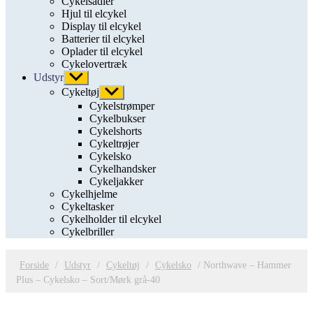
Cykelsadler
Hjul til elcykel
Display til elcykel
Batterier til elcykel
Oplader til elcykel
Cykelovertræk
Udstyr
Vis
undermenu
Cykeltøj
Vis
undermenu
Cykelstrømper
Cykelbukser
Cykelshorts
Cykeltrøjer
Cykelsko
Cykelhandsker
Cykeljakker
Cykelhjelme
Cykeltasker
Cykelholder til elcykel
Cykelbriller
Forside
/
Udstyr
/
Cykeltøj
/
Cykelsko
/ Northwave – Hammer
Plus – Cykelsko – Sort/Mørk grå-40