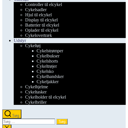
Controller til elcykel
Cykelsadler
Hjul til elcykel
Display til elcykel
Batterier til elcykel
Oplader til elcykel
Cykelovertræk
Udstyr
Cykeltøj
Cykelstrømper
Cykelbukser
Cykelshorts
Cykeltrøjer
Cykelsko
Cykelhandsker
Cykeljakker
Cykelhjelme
Cykeltasker
Cykelholder til elcykel
Cykelbriller
Søg
Søg
efter:
Luk