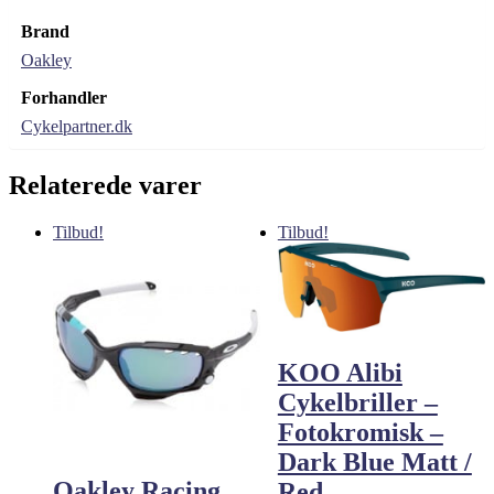
Brand
Oakley
Forhandler
Cykelpartner.dk
Relaterede varer
Tilbud!
Tilbud!
KOO Alibi
Cykelbriller –
Fotokromisk –
Dark Blue Matt /
Oakley Racing
Red