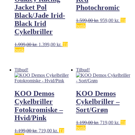
Jacket Pol
Photochromic
Black/Jade Irid-
Den
Den
1.599,00
kr.
959,00
kr.
Til
Black Irid
oprindelige
aktuelle
butik
Cykelbriller
pris
pris
var:
er:
1.599,00 kr..
959,00 k
Den
Den
1.999,00
kr.
1.399,00
kr.
Til
oprindelige
aktuelle
butik
pris
pris
var:
er:
1.999,00 kr..
1.399,00 kr..
Tilbud!
Tilbud!
KOO Demos
KOO Demos
Cykelbriller
Cykelbriller –
Fotokromiske –
Sort/Grøn
Hvid/Pink
Den
Den
1.199,00
kr.
719,00
kr.
Til
oprindelige
aktuelle
butik
Den
Den
1.199,00
kr.
719,00
kr.
Til
pris
pris