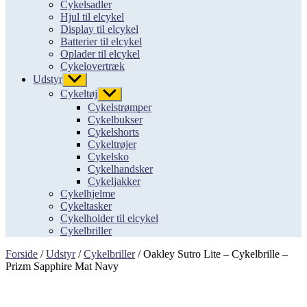
Cykelsadler
Hjul til elcykel
Display til elcykel
Batterier til elcykel
Oplader til elcykel
Cykelovertræk
Udstyr
Vis
undermenu
Cykeltøj
Vis
undermenu
Cykelstrømper
Cykelbukser
Cykelshorts
Cykeltrøjer
Cykelsko
Cykelhandsker
Cykeljakker
Cykelhjelme
Cykeltasker
Cykelholder til elcykel
Cykelbriller
Forside
/
Udstyr
/
Cykelbriller
/ Oakley Sutro Lite – Cykelbrille –
Prizm Sapphire Mat Navy