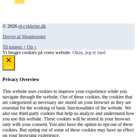
oprindelige
aktuelle
butik
var:
er:
pris
pris
1.199,00 kr..
719,00 k
var:
er:
1.199,00 kr..
719,00 kr..
© 2026
el-cyklerne.dk
Drevet af Shopbooster
Til toppen
↑
Op
↑
Vi bruger cookies på vores website.
Okay, jeg er med
Luk
Privacy Overview
This website uses cookies to improve your experience while you
navigate through the website. Out of these cookies, the cookies that
are categorized as necessary are stored on your browser as they are
essential for the working of basic functionalities of the website. We
also use third-party cookies that help us analyze and understand how
you use this website. These cookies will be stored in your browser
only with your consent. You also have the option to opt-out of these
cookies. But opting out of some of these cookies may have an effect
on your browsing experience.