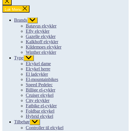
Luk
søgning
Luk Menu
Brands
Vis
undermenu
Batavus elcykler
Efly elcykler
Gazelle elcykler
Kalkhoff elcykler
Kildemoes elcykler
Winther elcykler
Type
Vis
undermenu
Elcykel dame
Elcykel herre
El ladcykler
El-mountainbikes
Speed Pedelec
Billige el-cykler
Cruiser elcykel
City elcykler
Fatbike el-cykler
Foldbar elcykel
Hybrid elcykel
Tilbehør
Vis
undermenu
Controller til elcykel