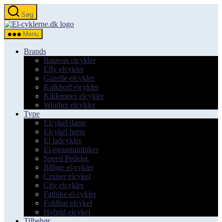
Spring
Søg
til
el-
indholdet
cyklerne.dk
Menu
Brands
Batavus elcykler
Efly elcykler
Gazelle elcykler
Kalkhoff elcykler
Kildemoes elcykler
Winther elcykler
Type
Elcykel dame
Elcykel herre
El ladcykler
El-mountainbikes
Speed Pedelec
Billige el-cykler
Cruiser elcykel
City elcykler
Fatbike el-cykler
Foldbar elcykel
Hybrid elcykel
Tilbehør