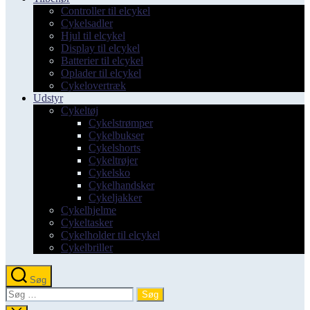
Controller til elcykel
Cykelsadler
Hjul til elcykel
Display til elcykel
Batterier til elcykel
Oplader til elcykel
Cykelovertræk
Udstyr
Cykeltøj
Cykelstrømper
Cykelbukser
Cykelshorts
Cykeltrøjer
Cykelsko
Cykelhandsker
Cykeljakker
Cykelhjelme
Cykeltasker
Cykelholder til elcykel
Cykelbriller
Søg
Søg
efter: