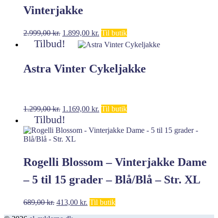
Vinterjakke
Den
Den
2.999,00
kr.
1.899,00
kr.
Til butik
oprindelige
aktuelle
Tilbud!
pris
pris
var:
er:
Astra Vinter Cykeljakke
2.999,00 kr..
1.899,00 kr..
Den
Den
1.299,00
kr.
1.169,00
kr.
Til butik
oprindelige
aktuelle
Tilbud!
pris
pris
var:
er:
1.299,00 kr..
1.169,00 kr..
Rogelli Blossom – Vinterjakke Dame
– 5 til 15 grader – Blå/Blå – Str. XL
Den
Den
689,00
kr.
413,00
kr.
Til butik
oprindelige
aktuelle