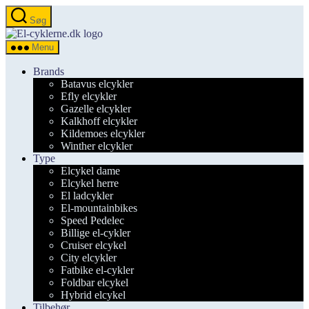
Spring
Søg
til
el-
indholdet
cyklerne.dk
Menu
Brands
Batavus elcykler
Efly elcykler
Gazelle elcykler
Kalkhoff elcykler
Kildemoes elcykler
Winther elcykler
Type
Elcykel dame
Elcykel herre
El ladcykler
El-mountainbikes
Speed Pedelec
Billige el-cykler
Cruiser elcykel
City elcykler
Fatbike el-cykler
Foldbar elcykel
Hybrid elcykel
Tilbehør