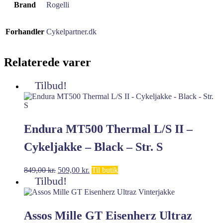
Brand
Rogelli
Forhandler
Cykelpartner.dk
Relaterede varer
Tilbud!
Endura MT500 Thermal L/S II –
Cykeljakke – Black – Str. S
Den
Den
849,00
kr.
509,00
kr.
Til butik
oprindelige
aktuelle
Tilbud!
pris
pris
var:
er:
849,00 kr..
509,00 kr..
Assos Mille GT Eisenherz Ultraz