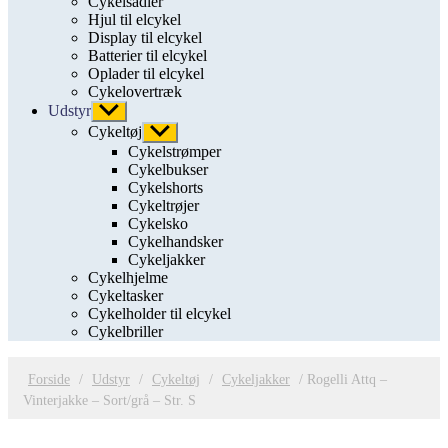
Cykelsadler
Hjul til elcykel
Display til elcykel
Batterier til elcykel
Oplader til elcykel
Cykelovertræk
Udstyr
Vis
undermenu
Cykeltøj
Vis
undermenu
Cykelstrømper
Cykelbukser
Cykelshorts
Cykeltrøjer
Cykelsko
Cykelhandsker
Cykeljakker
Cykelhjelme
Cykeltasker
Cykelholder til elcykel
Cykelbriller
Forside
/
Udstyr
/
Cykeltøj
/
Cykeljakker
/ Rogelli Attq –
Vinterjakke – Sort/grå – Str. S