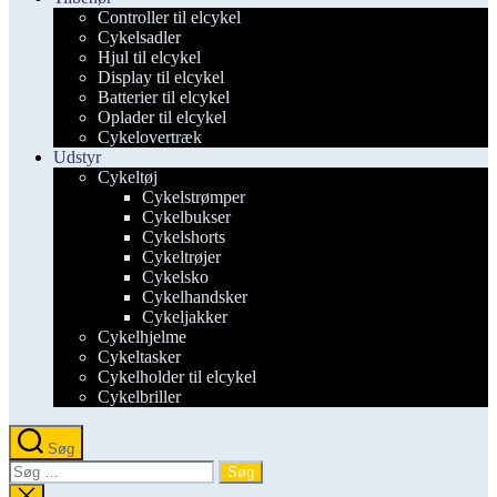
Controller til elcykel
Cykelsadler
Hjul til elcykel
Display til elcykel
Batterier til elcykel
Oplader til elcykel
Cykelovertræk
Udstyr
Cykeltøj
Cykelstrømper
Cykelbukser
Cykelshorts
Cykeltrøjer
Cykelsko
Cykelhandsker
Cykeljakker
Cykelhjelme
Cykeltasker
Cykelholder til elcykel
Cykelbriller
Søg
Søg
efter:
Luk