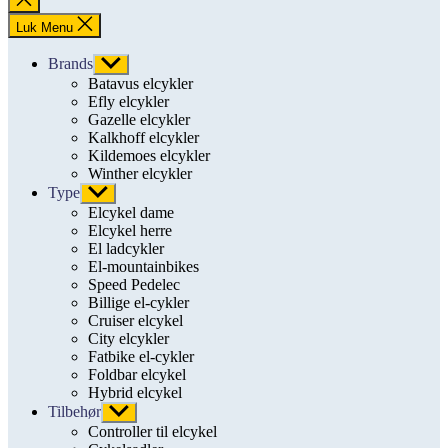
søgning
Luk Menu
Brands
Vis
undermenu
Batavus elcykler
Efly elcykler
Gazelle elcykler
Kalkhoff elcykler
Kildemoes elcykler
Winther elcykler
Type
Vis
undermenu
Elcykel dame
Elcykel herre
El ladcykler
El-mountainbikes
Speed Pedelec
Billige el-cykler
Cruiser elcykel
City elcykler
Fatbike el-cykler
Foldbar elcykel
Hybrid elcykel
Tilbehør
Vis
undermenu
Controller til elcykel