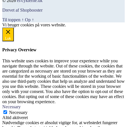
© 2026
el-cyklerne.dk
pris
pris
var:
er:
Drevet af Shopbooster
689,00 kr..
413,00 kr..
Til toppen
↑
Op
↑
Vi bruger cookies på vores website.
Okay, jeg er med
Luk
Privacy Overview
This website uses cookies to improve your experience while you
navigate through the website. Out of these cookies, the cookies that
are categorized as necessary are stored on your browser as they are
essential for the working of basic functionalities of the website. We
also use third-party cookies that help us analyze and understand how
you use this website. These cookies will be stored in your browser
only with your consent. You also have the option to opt-out of these
cookies. But opting out of some of these cookies may have an effect
on your browsing experience.
Necessary
Necessary
Altid aktiveret
Nødvendige cookies er absolut vigtige for, at webstedet fungerer