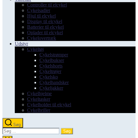
Controller til elcykel
Cykelsadler
Hjul til elcykel
Display til elcykel
Batterier til elcykel
Oplader til elcykel
Cykelovertræk
Udstyr
Cykeltøj
Cykelstrømper
Cykelbukser
Cykelshorts
Cykeltrøjer
Cykelsko
Cykelhandsker
Cykeljakker
Cykelhjelme
Cykeltasker
Cykelholder til elcykel
Cykelbriller
Søg
Søg
efter: