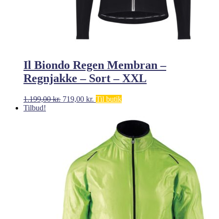
Il Biondo Regen Membran –
Regnjakke – Sort – XXL
Den
Den
1.199,00
kr.
719,00
kr.
Til butik
oprindelige
aktuelle
Tilbud!
pris
pris
var:
er:
1.199,00 kr..
719,00 kr..