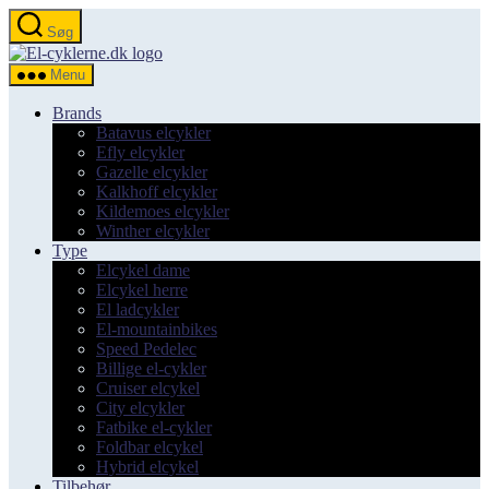
Spring
Søg
til
el-
indholdet
cyklerne.dk
Menu
Brands
Batavus elcykler
Efly elcykler
Gazelle elcykler
Kalkhoff elcykler
Kildemoes elcykler
Winther elcykler
Type
Elcykel dame
Elcykel herre
El ladcykler
El-mountainbikes
Speed Pedelec
Billige el-cykler
Cruiser elcykel
City elcykler
Fatbike el-cykler
Foldbar elcykel
Hybrid elcykel
Tilbehør