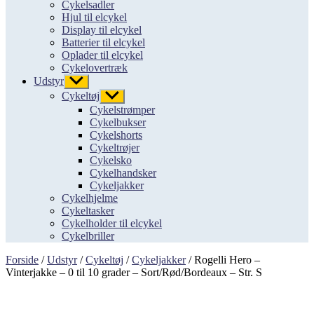
Cykelsadler
Hjul til elcykel
Display til elcykel
Batterier til elcykel
Oplader til elcykel
Cykelovertræk
Udstyr
Vis
undermenu
Cykeltøj
Vis
undermenu
Cykelstrømper
Cykelbukser
Cykelshorts
Cykeltrøjer
Cykelsko
Cykelhandsker
Cykeljakker
Cykelhjelme
Cykeltasker
Cykelholder til elcykel
Cykelbriller
Forside
/
Udstyr
/
Cykeltøj
/
Cykeljakker
/ Rogelli Hero –
Vinterjakke – 0 til 10 grader – Sort/Rød/Bordeaux – Str. S