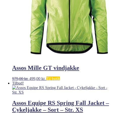
Assos Mille GT vindjakke
Den
Den
979,00
kr.
499,00
kr.
Til butik
oprindelige
aktuelle
Tilbud!
pris
pris
var:
er:
979,00 kr..
499,00 kr..
Assos Equipe RS Spring Fall Jacket –
Cykeljakke – Sort – Str. XS