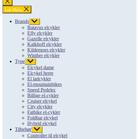
Luk
søgning
Luk Menu
Brands
Vis
undermenu
Batavus elcykler
Efly elcykler
Gazelle elcykler
Kalkhoff elcykler
Kildemoes elcykler
Winther elcykler
Type
Vis
undermenu
Elcykel dame
Elcykel herre
El ladcykler
El-mountainbikes
Speed Pedelec
Billige el-cykler
Cruiser elcykel
City elcykler
Fatbike el-cykler
Foldbar elcykel
Hybrid elcykel
Tilbehør
Vis
undermenu
Controller til elcykel