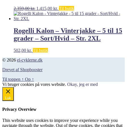
Den
Den
2.359,00
kr.
1.415,00
kr.
Til butik
oprindelige
aktuelle
pris
pris
var:
er:
2.359,00 kr..
1.415,00 kr..
Rogelli Kalon – Vinterjakke – 5 til 15
grader – Sort/Hvid – Str. 2XL
502,00
kr.
Til butik
© 2026
el-cyklerne.dk
Drevet af Shopbooster
Til toppen
↑
Op
↑
Vi bruger cookies på vores website.
Okay, jeg er med
Luk
Privacy Overview
This website uses cookies to improve your experience while you
navigate through the website. Out of these cookies, the cookies that