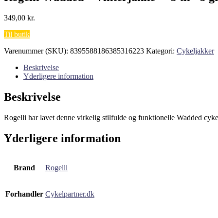
349,00
kr.
Til butik
Varenummer (SKU):
8395588186385316223
Kategori:
Cykeljakker
Beskrivelse
Yderligere information
Beskrivelse
Rogelli har lavet denne virkelig stilfulde og funktionelle Wadded cy
Yderligere information
Brand
Rogelli
Forhandler
Cykelpartner.dk