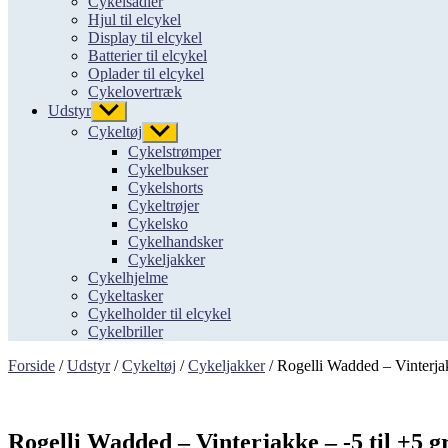
Cykelsadler
Hjul til elcykel
Display til elcykel
Batterier til elcykel
Oplader til elcykel
Cykelovertræk
Udstyr
Vis
undermenu
Cykeltøj
Vis
undermenu
Cykelstrømper
Cykelbukser
Cykelshorts
Cykeltrøjer
Cykelsko
Cykelhandsker
Cykeljakker
Cykelhjelme
Cykeltasker
Cykelholder til elcykel
Cykelbriller
Forside
/
Udstyr
/
Cykeltøj
/
Cykeljakker
/ Rogelli Wadded – Vinterjak
Rogelli Wadded – Vinterjakke – -5 til +5 g