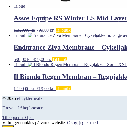
Tilbud!
Assos Equipe RS Winter LS Mid Laye
Den
Den
1.329,00
kr.
799,00
kr.
Til butik
oprindelige
aktuelle
Tilbud!
pris
pris
var:
er:
Endurance Ziva Membrane – Cykeljakk
1.329,00 kr..
799,00 kr..
Den
Den
599,00
kr.
359,00
kr.
Til butik
oprindelige
aktuelle
Tilbud!
pris
pris
var:
er:
Il Biondo Regen Membran – Regnjakk
599,00 kr..
359,00 kr..
Den
Den
1.199,00
kr.
719,00
kr.
Til butik
oprindelige
aktuelle
© 2026
el-cyklerne.dk
pris
pris
var:
er:
Drevet af Shopbooster
1.199,00 kr..
719,00 kr..
Til toppen
↑
Op
↑
Vi bruger cookies på vores website.
Okay, jeg er med