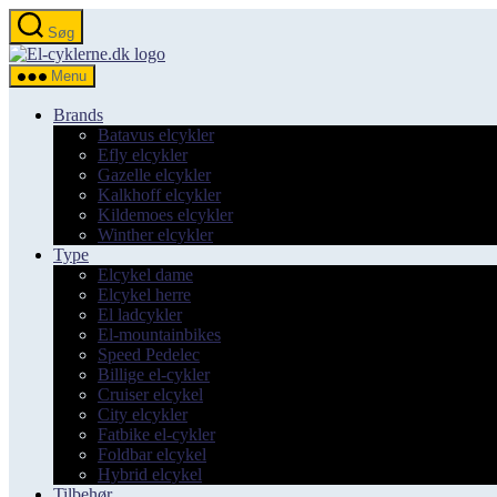
Spring
Søg
til
el-
indholdet
cyklerne.dk
Menu
Brands
Batavus elcykler
Efly elcykler
Gazelle elcykler
Kalkhoff elcykler
Kildemoes elcykler
Winther elcykler
Type
Elcykel dame
Elcykel herre
El ladcykler
El-mountainbikes
Speed Pedelec
Billige el-cykler
Cruiser elcykel
City elcykler
Fatbike el-cykler
Foldbar elcykel
Hybrid elcykel
Tilbehør