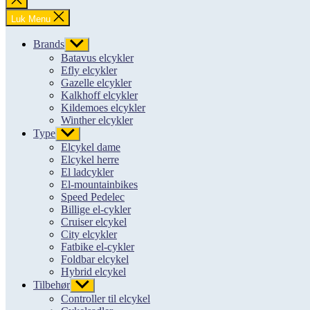
søgning
Luk Menu
Brands
Vis
undermenu
Batavus elcykler
Efly elcykler
Gazelle elcykler
Kalkhoff elcykler
Kildemoes elcykler
Winther elcykler
Type
Vis
undermenu
Elcykel dame
Elcykel herre
El ladcykler
El-mountainbikes
Speed Pedelec
Billige el-cykler
Cruiser elcykel
City elcykler
Fatbike el-cykler
Foldbar elcykel
Hybrid elcykel
Tilbehør
Vis
undermenu
Controller til elcykel