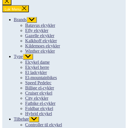
Luk
søgning
Luk Menu
Brands
Vis
undermenu
Batavus elcykler
Efly elcykler
Gazelle elcykler
Kalkhoff elcykler
Kildemoes elcykler
Winther elcykler
Type
Vis
undermenu
Elcykel dame
Elcykel herre
El ladcykler
El-mountainbikes
Speed Pedelec
Billige el-cykler
Cruiser elcykel
City elcykler
Fatbike el-cykler
Foldbar elcykel
Hybrid elcykel
Tilbehør
Vis
undermenu
Controller til elcykel