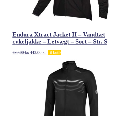
Endura Xtract Jacket II – Vandtæt
cykeljakke – Letvægt – Sort – Str. S
Den
Den
739,00
kr.
443,00
kr.
Til butik
oprindelige
aktuelle
pris
pris
var:
er:
739,00 kr..
443,00 kr..