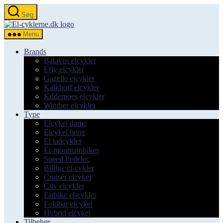
Spring
Søg
til
el-
indholdet
cyklerne.dk
Menu
Brands
Batavus elcykler
Efly elcykler
Gazelle elcykler
Kalkhoff elcykler
Kildemoes elcykler
Winther elcykler
Type
Elcykel dame
Elcykel herre
El ladcykler
El-mountainbikes
Speed Pedelec
Billige el-cykler
Cruiser elcykel
City elcykler
Fatbike el-cykler
Foldbar elcykel
Hybrid elcykel
Tilbehør