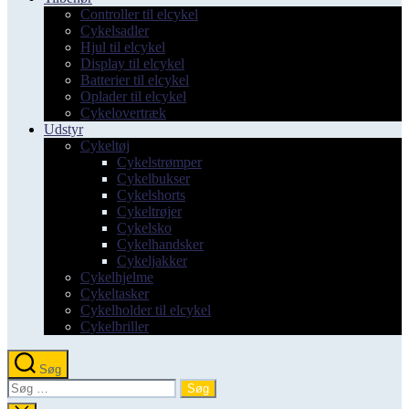
Controller til elcykel
Cykelsadler
Hjul til elcykel
Display til elcykel
Batterier til elcykel
Oplader til elcykel
Cykelovertræk
Udstyr
Cykeltøj
Cykelstrømper
Cykelbukser
Cykelshorts
Cykeltrøjer
Cykelsko
Cykelhandsker
Cykeljakker
Cykelhjelme
Cykeltasker
Cykelholder til elcykel
Cykelbriller
Søg
Søg
efter: