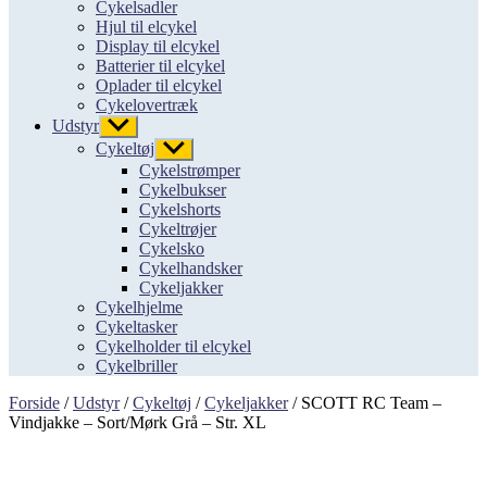
Cykelsadler
Hjul til elcykel
Display til elcykel
Batterier til elcykel
Oplader til elcykel
Cykelovertræk
Udstyr
Vis
undermenu
Cykeltøj
Vis
undermenu
Cykelstrømper
Cykelbukser
Cykelshorts
Cykeltrøjer
Cykelsko
Cykelhandsker
Cykeljakker
Cykelhjelme
Cykeltasker
Cykelholder til elcykel
Cykelbriller
Forside
/
Udstyr
/
Cykeltøj
/
Cykeljakker
/ SCOTT RC Team –
Vindjakke – Sort/Mørk Grå – Str. XL