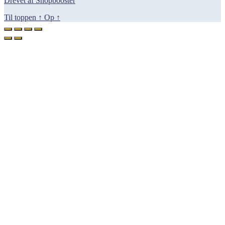
Drevet af Shopbooster
1.199,00 kr..
719,00 kr..
Til toppen
↑
Op
↑