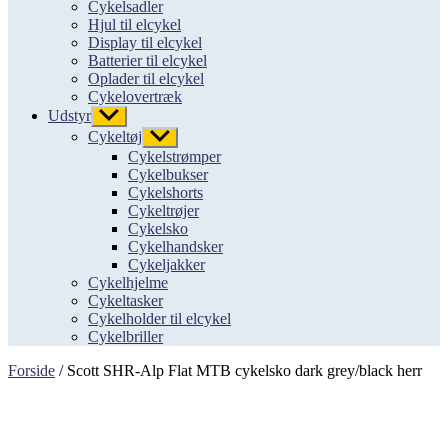
Cykelsadler
Hjul til elcykel
Display til elcykel
Batterier til elcykel
Oplader til elcykel
Cykelovertræk
Udstyr
Vis
undermenu
Cykeltøj
Vis
undermenu
Cykelstrømper
Cykelbukser
Cykelshorts
Cykeltrøjer
Cykelsko
Cykelhandsker
Cykeljakker
Cykelhjelme
Cykeltasker
Cykelholder til elcykel
Cykelbriller
Forside
/ Scott SHR-Alp Flat MTB cykelsko dark grey/black herr