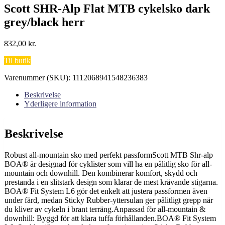
Scott SHR-Alp Flat MTB cykelsko dark
grey/black herr
832,00
kr.
Til butik
Varenummer (SKU):
1112068941548236383
Beskrivelse
Yderligere information
Beskrivelse
Robust all-mountain sko med perfekt passformScott MTB Shr-alp
BOA® är designad för cyklister som vill ha en pålitlig sko för all-
mountain och downhill. Den kombinerar komfort, skydd och
prestanda i en slitstark design som klarar de mest krävande stigarna.
BOA® Fit System L6 gör det enkelt att justera passformen även
under färd, medan Sticky Rubber-yttersulan ger pålitligt grepp när
du kliver av cykeln i brant terräng.Anpassad för all-mountain &
downhill: Byggd för att klara tuffa förhållanden.BOA® Fit System