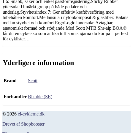
L6: Snabb, säker och enkel passformsjustering.Sticky Rubber-
yttersula: Utmärkt grepp på både pedaler och
underlag.Styvhetsindex 7: Ger effektiv kraftöverföring med
bibehållen komfort.Mellansula i nylonkomposit & glasfiber: Balans
mellan styvhet och komfort.ErgoLogic innersula: Avtagbar,
anatomiskt formad och stödjande.Med Scott MTB Shr-alp BOA®
får du en cykelsko som är lika tuff som stigarna du kör på – perfekt
för cyklister…
Yderligere information
Brand
Scott
Forhandler
Bikable (SE)
© 2026
el-cyklerne.dk
Drevet af Shopbooster