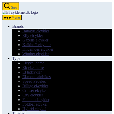
Spring
Søg
til
el-
indholdet
cyklerne.dk
Menu
Brands
Batavus elcykler
Efly elcykler
Gazelle elcykler
Kalkhoff elcykler
Kildemoes elcykler
Winther elcykler
Type
Elcykel dame
Elcykel herre
El ladcykler
El-mountainbikes
Speed Pedelec
Billige el-cykler
Cruiser elcykel
City elcykler
Fatbike el-cykler
Foldbar elcykel
Hybrid elcykel
Tilbehør