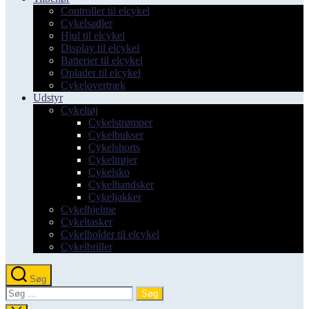
Controller til elcykel
Cykelsadler
Hjul til elcykel
Display til elcykel
Batterier til elcykel
Oplader til elcykel
Cykelovertræk
Udstyr
Cykeltøj
Cykelstrømper
Cykelbukser
Cykelshorts
Cykeltrøjer
Cykelsko
Cykelhandsker
Cykeljakker
Cykelhjelme
Cykeltasker
Cykelholder til elcykel
Cykelbriller
Søg
Søg
efter: