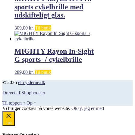
sports cykelbrille med
udskifteligt glas.
309,00
kr.
Til butik
MIGHTY Rayon In-Sight
G sports- / cykelbrille
289,00
kr.
Til butik
© 2026
el-cyklerne.dk
Drevet af Shopbooster
Til toppen
↑
Op
↑
Vi bruger cookies på vores website.
Okay, jeg er med
Luk