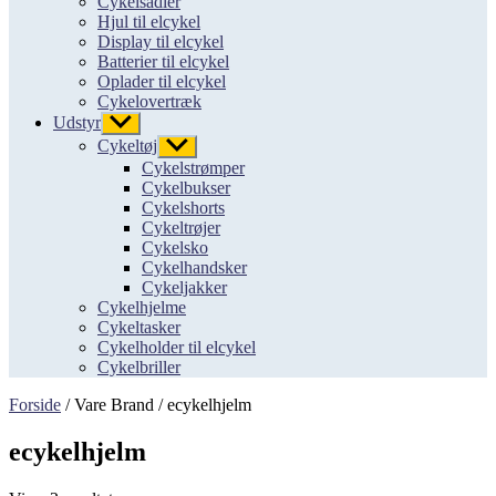
Cykelsadler
Hjul til elcykel
Display til elcykel
Batterier til elcykel
Oplader til elcykel
Cykelovertræk
Udstyr
Vis
undermenu
Cykeltøj
Vis
undermenu
Cykelstrømper
Cykelbukser
Cykelshorts
Cykeltrøjer
Cykelsko
Cykelhandsker
Cykeljakker
Cykelhjelme
Cykeltasker
Cykelholder til elcykel
Cykelbriller
Forside
/ Vare Brand / ecykelhjelm
ecykelhjelm