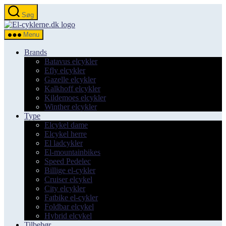
Spring
Søg
til
el-
indholdet
cyklerne.dk
Menu
Brands
Batavus elcykler
Efly elcykler
Gazelle elcykler
Kalkhoff elcykler
Kildemoes elcykler
Winther elcykler
Type
Elcykel dame
Elcykel herre
El ladcykler
El-mountainbikes
Speed Pedelec
Billige el-cykler
Cruiser elcykel
City elcykler
Fatbike el-cykler
Foldbar elcykel
Hybrid elcykel
Tilbehør