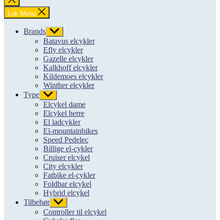
søgning
Luk Menu
Brands
Vis
undermenu
Batavus elcykler
Efly elcykler
Gazelle elcykler
Kalkhoff elcykler
Kildemoes elcykler
Winther elcykler
Type
Vis
undermenu
Elcykel dame
Elcykel herre
El ladcykler
El-mountainbikes
Speed Pedelec
Billige el-cykler
Cruiser elcykel
City elcykler
Fatbike el-cykler
Foldbar elcykel
Hybrid elcykel
Tilbehør
Vis
undermenu
Controller til elcykel