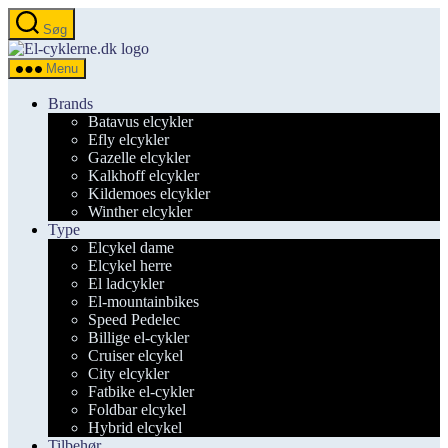
Spring
Søg
til
el-
indholdet
cyklerne.dk
Menu
Brands
Batavus elcykler
Efly elcykler
Gazelle elcykler
Kalkhoff elcykler
Kildemoes elcykler
Winther elcykler
Type
Elcykel dame
Elcykel herre
El ladcykler
El-mountainbikes
Speed Pedelec
Billige el-cykler
Cruiser elcykel
City elcykler
Fatbike el-cykler
Foldbar elcykel
Hybrid elcykel
Tilbehør