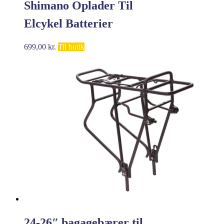
Shimano Oplader Til
Elcykel Batterier
699,00
kr.
Til butik
24-26″ bagagebærer til