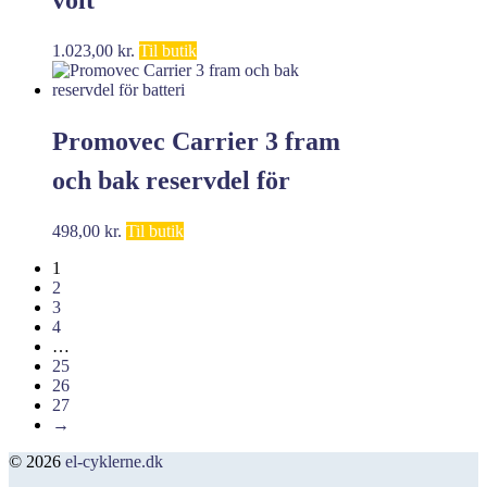
1.023,00
kr.
Til butik
Promovec Carrier 3 fram
och bak reservdel för
batteri
498,00
kr.
Til butik
1
2
3
4
…
25
26
27
→
© 2026
el-cyklerne.dk