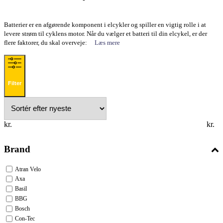
Batterier er en afgørende komponent i elcykler og spiller en vigtig rolle i at
levere strøm til cyklens motor. Når du vælger et batteri til din elcykel, er der
flere faktorer, du skal overveje:
Læs mere
Filter
kr.
kr.
Brand
Atran Velo
Axa
Basil
BBG
Bosch
Con-Tec