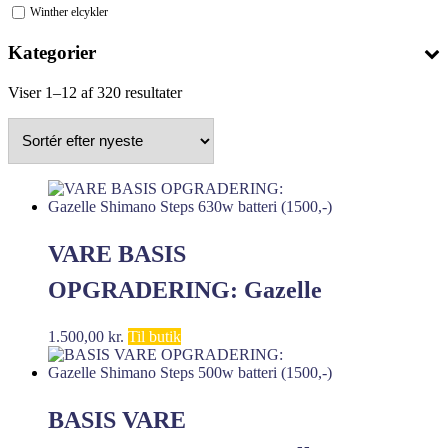
Winther elcykler
Kategorier
Sorteret
Viser 1–12 af 320 resultater
efter
seneste
VARE BASIS
OPGRADERING: Gazelle
Shimano Steps 630w
1.500,00
kr.
Til butik
batteri (1500,-)
BASIS VARE