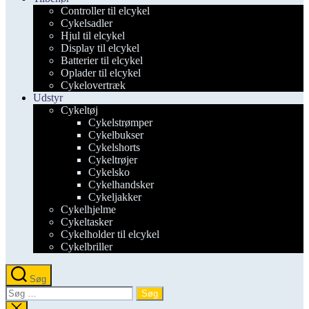
Controller til elcykel
Cykelsadler
Hjul til elcykel
Display til elcykel
Batterier til elcykel
Oplader til elcykel
Cykelovertræk
Udstyr
Cykeltøj
Cykelstrømper
Cykelbukser
Cykelshorts
Cykeltrøjer
Cykelsko
Cykelhandsker
Cykeljakker
Cykelhjelme
Cykeltasker
Cykelholder til elcykel
Cykelbriller
Søg
Søg
efter:
Luk