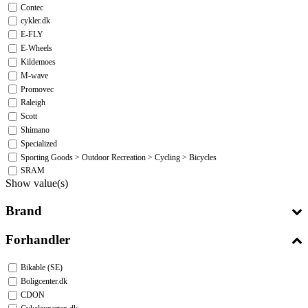
Contec
cykler.dk
E-FLY
E-Wheels
Kildemoes
M-wave
Promovec
Raleigh
Scott
Shimano
Specialized
Sporting Goods > Outdoor Recreation > Cycling > Bicycles
SRAM
Show value(s)
Brand
Forhandler
Bikable (SE)
Boligcenter.dk
CDON