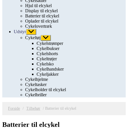
Cykelsadler
Hjul til elcykel
Display til elcykel
Batterier til elcykel
Oplader til elcykel
Cykelovertræk
Udstyr
Vis
undermenu
Cykeltøj
Vis
undermenu
Cykelstrømper
Cykelbukser
Cykelshorts
Cykeltrøjer
Cykelsko
Cykelhandsker
Cykeljakker
Cykelhjelme
Cykeltasker
Cykelholder til elcykel
Cykelbriller
Forside
/
Tilbehør
/ Batterier til elcykel
Batterier til elcykel