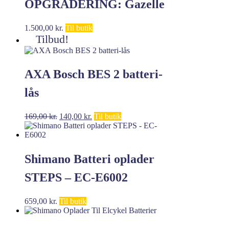
OPGRADERING: Gazelle
Shimano Steps 500w
1.500,00
kr.
Til butik
Tilbud!
batteri (1500,-)
AXA Bosch BES 2 batteri-
lås
Den
Den
169,00
kr.
140,00
kr.
Til butik
oprindelige
aktuelle
pris
pris
var:
er:
169,00 kr..
140,00 kr..
Shimano Batteri oplader
STEPS – EC-E6002
659,00
kr.
Til butik