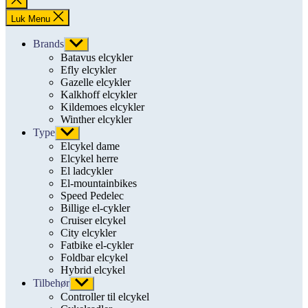
søgning
Luk Menu
Brands
Vis
undermenu
Batavus elcykler
Efly elcykler
Gazelle elcykler
Kalkhoff elcykler
Kildemoes elcykler
Winther elcykler
Type
Vis
undermenu
Elcykel dame
Elcykel herre
El ladcykler
El-mountainbikes
Speed Pedelec
Billige el-cykler
Cruiser elcykel
City elcykler
Fatbike el-cykler
Foldbar elcykel
Hybrid elcykel
Tilbehør
Vis
undermenu
Controller til elcykel