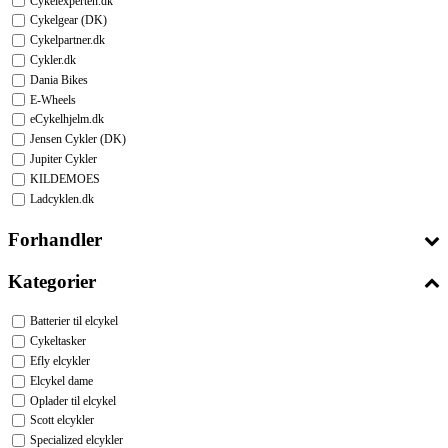
Cykelexperten.dk
Cykelgear (DK)
Cykelpartner.dk
Cykler.dk
Dania Bikes
E-Wheels
eCykelhjelm.dk
Jensen Cykler (DK)
Jupiter Cykler
KILDEMOES
Ladcyklen.dk
Forhandler
Kategorier
Batterier til elcykel
Cykeltasker
Efly elcykler
Elcykel dame
Oplader til elcykel
Scott elcykler
Specialized elcykler