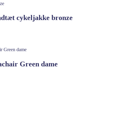
tæt cykeljakke bronze
achair Green dame