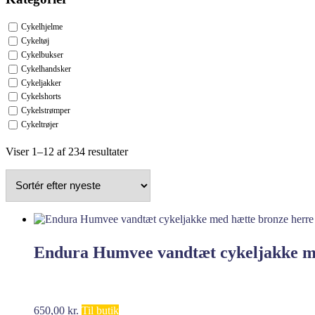
Cykelhjelme
Cykeltøj
Cykelbukser
Cykelhandsker
Cykeljakker
Cykelshorts
Cykelstrømper
Cykeltrøjer
Sorteret
Viser 1–12 af 234 resultater
efter
seneste
Endura Humvee vandtæt cykeljakke m
650,00
kr.
Til butik