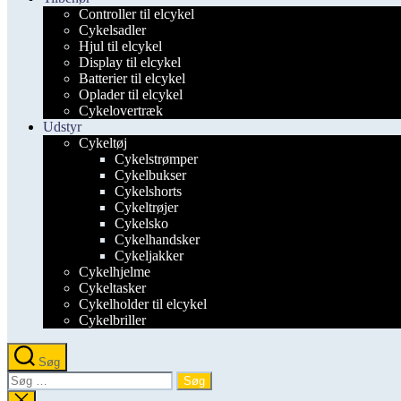
Controller til elcykel
Cykelsadler
Hjul til elcykel
Display til elcykel
Batterier til elcykel
Oplader til elcykel
Cykelovertræk
Udstyr
Cykeltøj
Cykelstrømper
Cykelbukser
Cykelshorts
Cykeltrøjer
Cykelsko
Cykelhandsker
Cykeljakker
Cykelhjelme
Cykeltasker
Cykelholder til elcykel
Cykelbriller
Søg
Søg
efter:
Luk