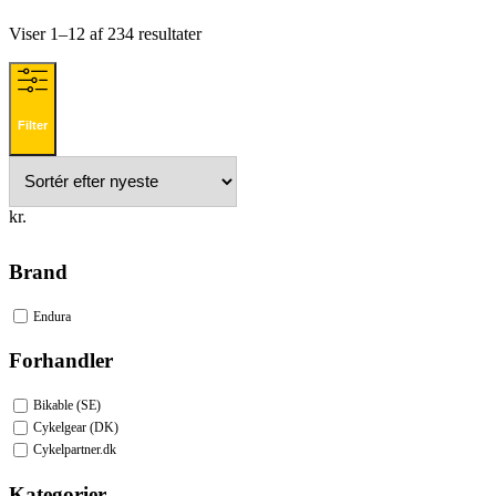
Sorteret
Viser 1–12 af 234 resultater
efter
seneste
Filter
kr.
Brand
Endura
Forhandler
Bikable (SE)
Cykelgear (DK)
Cykelpartner.dk
Kategorier