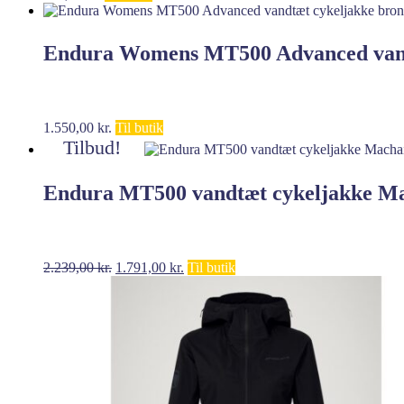
Endura Womens MT500 Advanced vand
1.550,00
kr.
Til butik
Tilbud!
Endura MT500 vandtæt cykeljakke M
Den
Den
2.239,00
kr.
1.791,00
kr.
Til butik
oprindelige
aktuelle
pris
pris
var:
er:
2.239,00 kr..
1.791,00 kr..