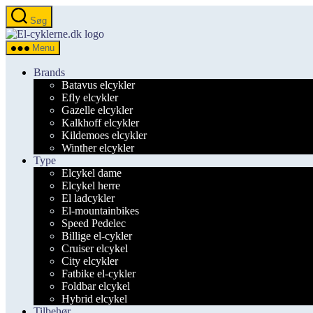
Spring
Søg
til
el-
indholdet
cyklerne.dk
Menu
Brands
Batavus elcykler
Efly elcykler
Gazelle elcykler
Kalkhoff elcykler
Kildemoes elcykler
Winther elcykler
Type
Elcykel dame
Elcykel herre
El ladcykler
El-mountainbikes
Speed Pedelec
Billige el-cykler
Cruiser elcykel
City elcykler
Fatbike el-cykler
Foldbar elcykel
Hybrid elcykel
Tilbehør