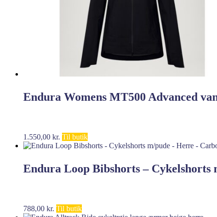
Endura Womens MT500 Advanced vand
1.550,00
kr.
Til butik
Endura Loop Bibshorts – Cykelshorts 
788,00
kr.
Til butik