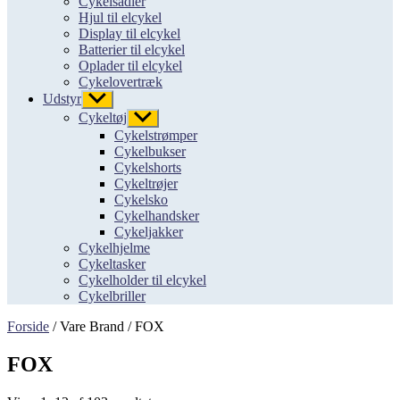
Cykelsadler
Hjul til elcykel
Display til elcykel
Batterier til elcykel
Oplader til elcykel
Cykelovertræk
Udstyr
Vis
undermenu
Cykeltøj
Vis
undermenu
Cykelstrømper
Cykelbukser
Cykelshorts
Cykeltrøjer
Cykelsko
Cykelhandsker
Cykeljakker
Cykelhjelme
Cykeltasker
Cykelholder til elcykel
Cykelbriller
Forside
/ Vare Brand / FOX
FOX