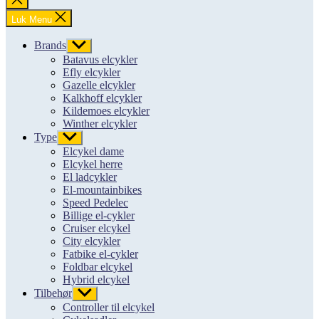
søgning
Luk Menu
Brands
Vis
undermenu
Batavus elcykler
Efly elcykler
Gazelle elcykler
Kalkhoff elcykler
Kildemoes elcykler
Winther elcykler
Type
Vis
undermenu
Elcykel dame
Elcykel herre
El ladcykler
El-mountainbikes
Speed Pedelec
Billige el-cykler
Cruiser elcykel
City elcykler
Fatbike el-cykler
Foldbar elcykel
Hybrid elcykel
Tilbehør
Vis
undermenu
Controller til elcykel