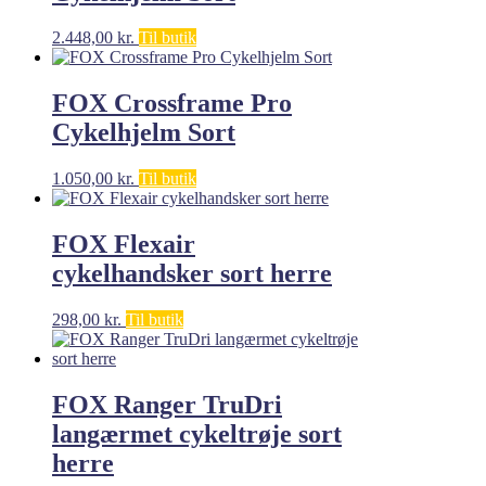
2.448,00
kr.
Til butik
FOX Crossframe Pro
Cykelhjelm Sort
1.050,00
kr.
Til butik
FOX Flexair
cykelhandsker sort herre
298,00
kr.
Til butik
FOX Ranger TruDri
langærmet cykeltrøje sort
herre