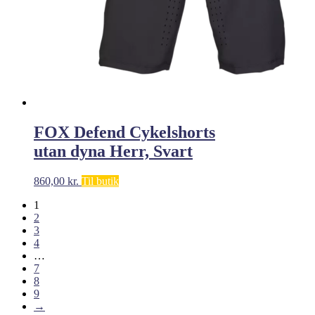
FOX Defend Cykelshorts
utan dyna Herr, Svart
860,00
kr.
Til butik
1
2
3
4
…
7
8
9
→