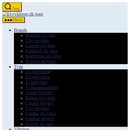
Spring
Søg
til
el-
indholdet
cyklerne.dk
Menu
Brands
Batavus elcykler
Efly elcykler
Gazelle elcykler
Kalkhoff elcykler
Kildemoes elcykler
Winther elcykler
Type
Elcykel dame
Elcykel herre
El ladcykler
El-mountainbikes
Speed Pedelec
Billige el-cykler
Cruiser elcykel
City elcykler
Fatbike el-cykler
Foldbar elcykel
Hybrid elcykel
Tilbehør