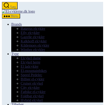
Spring
Søg
til
el-
indholdet
cyklerne.dk
Menu
Brands
Batavus elcykler
Efly elcykler
Gazelle elcykler
Kalkhoff elcykler
Kildemoes elcykler
Winther elcykler
Type
Elcykel dame
Elcykel herre
El ladcykler
El-mountainbikes
Speed Pedelec
Billige el-cykler
Cruiser elcykel
City elcykler
Fatbike el-cykler
Foldbar elcykel
Hybrid elcykel
Tilbehør