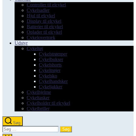
Controller til elcykel
Cykelsadler
Hjul til elcykel
Display til elcykel
Batterier til elcykel
Oplader til elcykel
Cykelovertræk
Udstyr
Cykeltøj
Cykelstrømper
Cykelbukser
Cykelshorts
Cykeltrøjer
Cykelsko
Cykelhandsker
Cykeljakker
Cykelhjelme
Cykeltasker
Cykelholder til elcykel
Cykelbriller
Søg
Søg
efter: