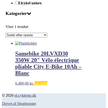
Elcykel unisex
Kategorier
Viser 1 resultat
Samebike 20LVXD30
350W 20″ Vélo électrique
pliable City E-Bike 10Ah –
Blanc
6.400,00
kr.
Til butik
© 2026
el-cyklerne.dk
Drevet af Shopbooster