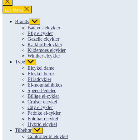
Luk
søgning
Luk Menu
Brands
Vis
undermenu
Batavus elcykler
Efly elcykler
Gazelle elcykler
Kalkhoff elcykler
Kildemoes elcykler
Winther elcykler
Type
Vis
undermenu
Elcykel dame
Elcykel herre
El ladcykler
El-mountainbikes
Speed Pedelec
Billige el-cykler
Cruiser elcykel
City elcykler
Fatbike el-cykler
Foldbar elcykel
Hybrid elcykel
Tilbehør
Vis
undermenu
Controller til elcykel