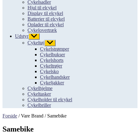
Cykelsadler
Hjul til elcykel
Display til elcykel
Batterier til elcykel
Oplader til elcykel
Cykelovertræk
Udstyr
Vis
undermenu
Cykeltøj
Vis
undermenu
Cykelstrømper
Cykelbukser
Cykelshorts
Cykeltrøjer
Cykelsko
Cykelhandsker
Cykeljakker
Cykelhjelme
Cykeltasker
Cykelholder til elcykel
Cykelbriller
Forside
/ Vare Brand / Samebike
Samebike