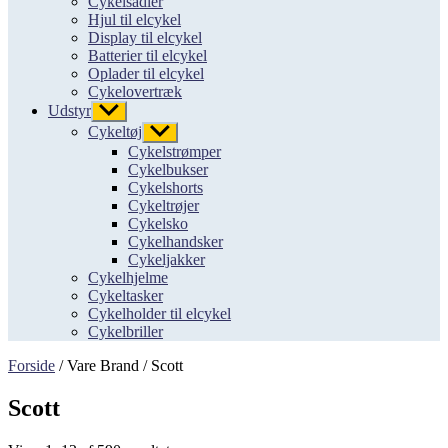
Cykelsadler
Hjul til elcykel
Display til elcykel
Batterier til elcykel
Oplader til elcykel
Cykelovertræk
Udstyr
Vis
undermenu
Cykeltøj
Vis
undermenu
Cykelstrømper
Cykelbukser
Cykelshorts
Cykeltrøjer
Cykelsko
Cykelhandsker
Cykeljakker
Cykelhjelme
Cykeltasker
Cykelholder til elcykel
Cykelbriller
Forside
/ Vare Brand / Scott
Scott