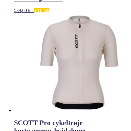
589,00
kr.
Til butik
SCOTT Pro cykeltrøje
korte ærmer hvid dame