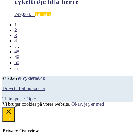
cykeltrøje lilla herre
799,00
kr.
Til butik
1
2
3
4
…
48
49
50
→
© 2026
el-cyklerne.dk
Drevet af Shopbooster
Til toppen
↑
Op
↑
Vi bruger cookies på vores website.
Okay, jeg er med
Luk
Privacy Overview