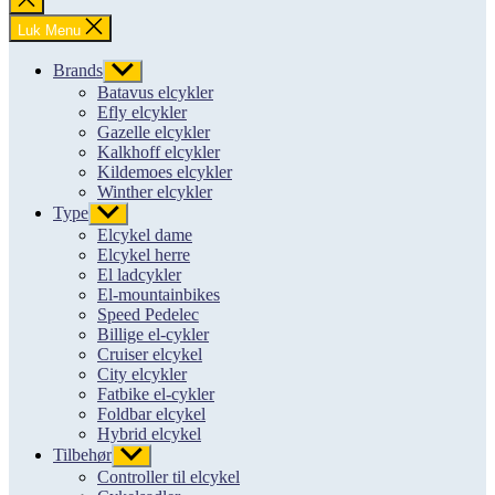
søgning
Luk Menu
Brands
Vis
undermenu
Batavus elcykler
Efly elcykler
Gazelle elcykler
Kalkhoff elcykler
Kildemoes elcykler
Winther elcykler
Type
Vis
undermenu
Elcykel dame
Elcykel herre
El ladcykler
El-mountainbikes
Speed Pedelec
Billige el-cykler
Cruiser elcykel
City elcykler
Fatbike el-cykler
Foldbar elcykel
Hybrid elcykel
Tilbehør
Vis
undermenu
Controller til elcykel