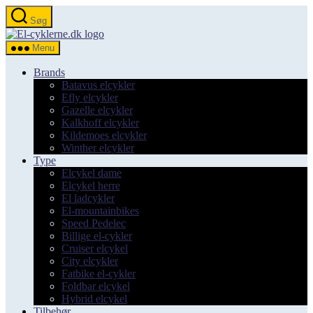
Spring
Søg
til
el-
indholdet
cyklerne.dk
Menu
Brands
Batavus elcykler
Efly elcykler
Gazelle elcykler
Kalkhoff elcykler
Kildemoes elcykler
Winther elcykler
Type
Elcykel dame
Elcykel herre
El ladcykler
El-mountainbikes
Speed Pedelec
Billige el-cykler
Cruiser elcykel
City elcykler
Fatbike el-cykler
Foldbar elcykel
Hybrid elcykel
Tilbehør