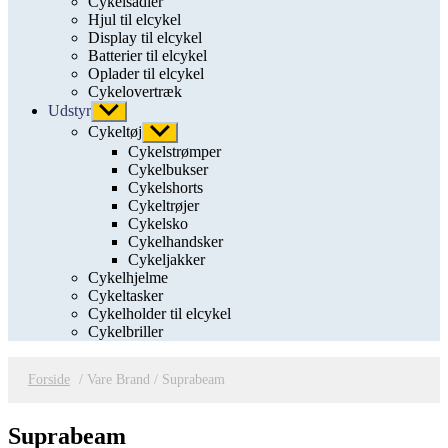
Cykelsadler
Hjul til elcykel
Display til elcykel
Batterier til elcykel
Oplader til elcykel
Cykelovertræk
Udstyr
Vis
undermenu
Cykeltøj
Vis
undermenu
Cykelstrømper
Cykelbukser
Cykelshorts
Cykeltrøjer
Cykelsko
Cykelhandsker
Cykeljakker
Cykelhjelme
Cykeltasker
Cykelholder til elcykel
Cykelbriller
Forside
/ Vare Brand / Suprabeam
Suprabeam