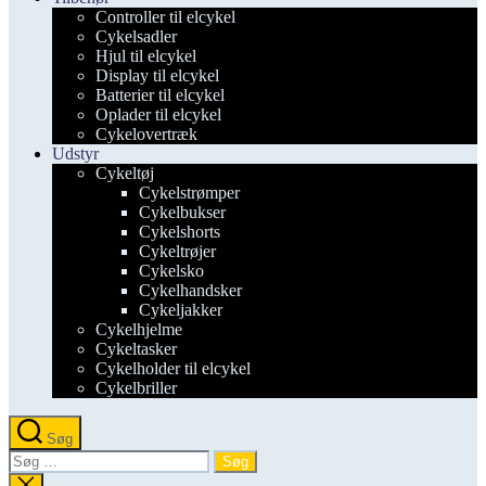
Controller til elcykel
Cykelsadler
Hjul til elcykel
Display til elcykel
Batterier til elcykel
Oplader til elcykel
Cykelovertræk
Udstyr
Cykeltøj
Cykelstrømper
Cykelbukser
Cykelshorts
Cykeltrøjer
Cykelsko
Cykelhandsker
Cykeljakker
Cykelhjelme
Cykeltasker
Cykelholder til elcykel
Cykelbriller
Søg
Søg
efter:
Luk