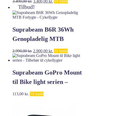
Den
Den
3.490,00
kr.
3.400,00
kr.
Til butik
oprindelige
aktuelle
Tilbud!
pris
pris
var:
er:
3.490,00 kr..
3.400,00 kr..
Suprabeam B6R 36Wh
Genopladelig MTB
Forlygte – Cykellygte
Den
Den
2.990,00
kr.
2.900,00
kr.
Til butik
oprindelige
aktuelle
pris
pris
var:
er:
2.990,00 kr..
2.900,00 kr..
Suprabeam GoPro Mount
til Bike light serien –
Tilbehør til cykellygter
113,00
kr.
Til butik