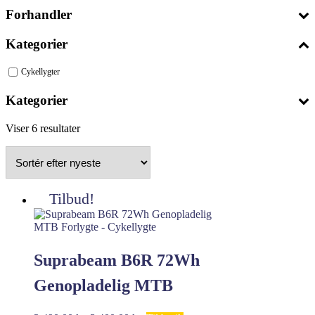
Forhandler
Kategorier
Cykellygter
Kategorier
Sorteret
Viser 6 resultater
efter
seneste
Tilbud!
Suprabeam B6R 72Wh
Genopladelig MTB
Forlygte – Cykellygte