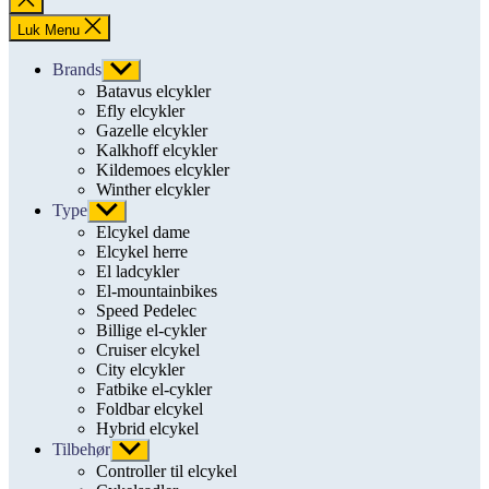
søgning
Luk Menu
Brands
Vis
undermenu
Batavus elcykler
Efly elcykler
Gazelle elcykler
Kalkhoff elcykler
Kildemoes elcykler
Winther elcykler
Type
Vis
undermenu
Elcykel dame
Elcykel herre
El ladcykler
El-mountainbikes
Speed Pedelec
Billige el-cykler
Cruiser elcykel
City elcykler
Fatbike el-cykler
Foldbar elcykel
Hybrid elcykel
Tilbehør
Vis
undermenu
Controller til elcykel