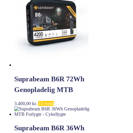
Suprabeam B6R 72Wh
Genopladelig MTB
Forlygte – Cykellygte
3.400,00
kr.
Til butik
Suprabeam B6R 36Wh