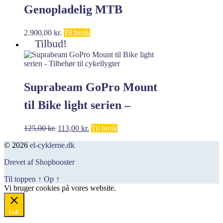
Genopladelig MTB
Forlygte – Cykellygte
2.900,00
kr.
Til butik
Tilbud!
Suprabeam GoPro Mount
til Bike light serien –
Tilbehør til cykellygter
Den
Den
125,00
kr.
113,00
kr.
Til butik
oprindelige
aktuelle
© 2026
el-cyklerne.dk
pris
pris
var:
er:
Drevet af Shopbooster
125,00 kr..
113,00 kr..
Til toppen
↑
Op
↑
Vi bruger cookies på vores website.
Okay, jeg er med
Luk