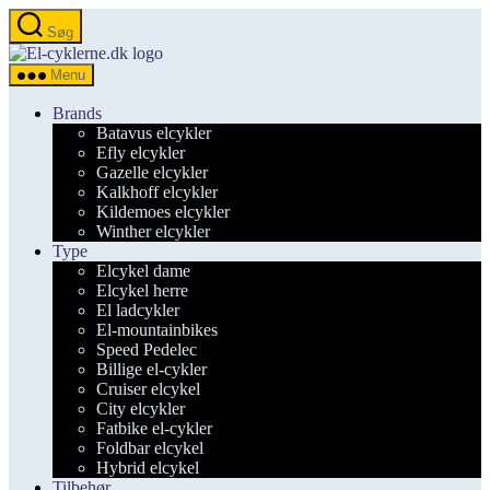
Spring
Søg
til
el-
indholdet
cyklerne.dk
Menu
Brands
Batavus elcykler
Efly elcykler
Gazelle elcykler
Kalkhoff elcykler
Kildemoes elcykler
Winther elcykler
Type
Elcykel dame
Elcykel herre
El ladcykler
El-mountainbikes
Speed Pedelec
Billige el-cykler
Cruiser elcykel
City elcykler
Fatbike el-cykler
Foldbar elcykel
Hybrid elcykel
Tilbehør