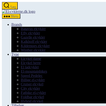
Spring
Søg
til
el-
indholdet
cyklerne.dk
Menu
Brands
Batavus elcykler
Efly elcykler
Gazelle elcykler
Kalkhoff elcykler
Kildemoes elcykler
Winther elcykler
Type
Elcykel dame
Elcykel herre
El ladcykler
El-mountainbikes
Speed Pedelec
Billige el-cykler
Cruiser elcykel
City elcykler
Fatbike el-cykler
Foldbar elcykel
Hybrid elcykel
Tilbehør