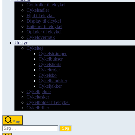
Controller til elcykel
Cykelsadler
Hjul til elcykel
Display til elcykel
Batterier til elcykel
Oplader til elcykel
Cykelovertræk
Udstyr
Cykeltøj
Cykelstrømper
Cykelbukser
Cykelshorts
Cykeltrøjer
Cykelsko
Cykelhandsker
Cykeljakker
Cykelhjelme
Cykeltasker
Cykelholder til elcykel
Cykelbriller
Søg
Søg
efter: