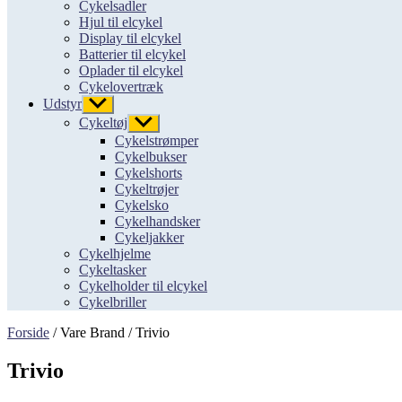
Cykelsadler
Hjul til elcykel
Display til elcykel
Batterier til elcykel
Oplader til elcykel
Cykelovertræk
Udstyr
Vis
undermenu
Cykeltøj
Vis
undermenu
Cykelstrømper
Cykelbukser
Cykelshorts
Cykeltrøjer
Cykelsko
Cykelhandsker
Cykeljakker
Cykelhjelme
Cykeltasker
Cykelholder til elcykel
Cykelbriller
Forside
/ Vare Brand / Trivio
Trivio