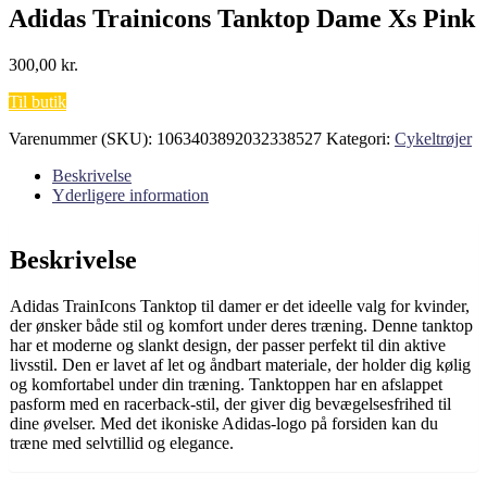
Adidas Trainicons Tanktop Dame Xs Pink
300,00
kr.
Til butik
Varenummer (SKU):
1063403892032338527
Kategori:
Cykeltrøjer
Beskrivelse
Yderligere information
Beskrivelse
Adidas TrainIcons Tanktop til damer er det ideelle valg for kvinder,
der ønsker både stil og komfort under deres træning. Denne tanktop
har et moderne og slankt design, der passer perfekt til din aktive
livsstil. Den er lavet af let og åndbart materiale, der holder dig kølig
og komfortabel under din træning. Tanktoppen har en afslappet
pasform med en racerback-stil, der giver dig bevægelsesfrihed til
dine øvelser. Med det ikoniske Adidas-logo på forsiden kan du
træne med selvtillid og elegance.