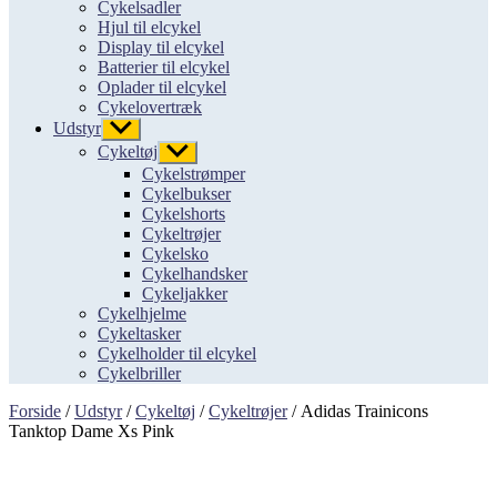
Cykelsadler
Hjul til elcykel
Display til elcykel
Batterier til elcykel
Oplader til elcykel
Cykelovertræk
Udstyr
Vis
undermenu
Cykeltøj
Vis
undermenu
Cykelstrømper
Cykelbukser
Cykelshorts
Cykeltrøjer
Cykelsko
Cykelhandsker
Cykeljakker
Cykelhjelme
Cykeltasker
Cykelholder til elcykel
Cykelbriller
Forside
/
Udstyr
/
Cykeltøj
/
Cykeltrøjer
/ Adidas Trainicons
Tanktop Dame Xs Pink