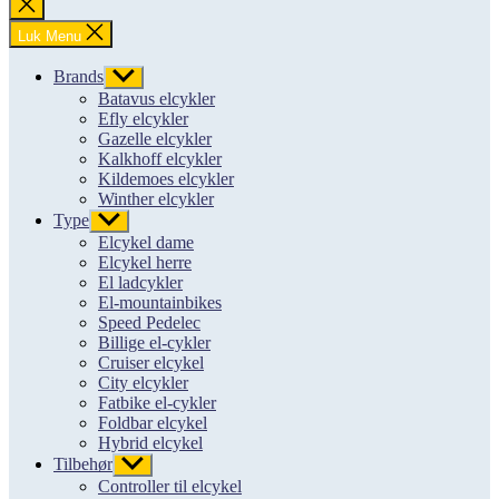
Luk
søgning
Luk Menu
Brands
Vis
undermenu
Batavus elcykler
Efly elcykler
Gazelle elcykler
Kalkhoff elcykler
Kildemoes elcykler
Winther elcykler
Type
Vis
undermenu
Elcykel dame
Elcykel herre
El ladcykler
El-mountainbikes
Speed Pedelec
Billige el-cykler
Cruiser elcykel
City elcykler
Fatbike el-cykler
Foldbar elcykel
Hybrid elcykel
Tilbehør
Vis
undermenu
Controller til elcykel