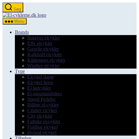
Spring
Søg
til
el-
indholdet
cyklerne.dk
Menu
Brands
Batavus elcykler
Efly elcykler
Gazelle elcykler
Kalkhoff elcykler
Kildemoes elcykler
Winther elcykler
Type
Elcykel dame
Elcykel herre
El ladcykler
El-mountainbikes
Speed Pedelec
Billige el-cykler
Cruiser elcykel
City elcykler
Fatbike el-cykler
Foldbar elcykel
Hybrid elcykel
Tilbehør