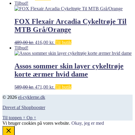
Tilbud!
FOX Flexair Arcadia Cykeltrøje Til
MTB Grå/Orange
Den
Den
489,00
kr.
416,00
kr.
Til butik
oprindelige
aktuelle
Tilbud!
pris
pris
var:
er:
489,00 kr..
416,00 kr..
Assos sommer skin layer cykeltrøje
korte ærmer hvid dame
Den
Den
589,00
kr.
471,00
kr.
Til butik
oprindelige
aktuelle
© 2026
el-cyklerne.dk
pris
pris
var:
er:
Drevet af Shopbooster
589,00 kr..
471,00 kr..
Til toppen
↑
Op
↑
Vi bruger cookies på vores website.
Okay, jeg er med