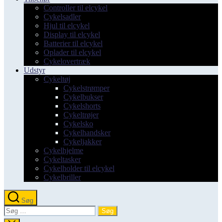
Controller til elcykel
Cykelsadler
Hjul til elcykel
Display til elcykel
Batterier til elcykel
Oplader til elcykel
Cykelovertræk
Udstyr
Cykeltøj
Cykelstrømper
Cykelbukser
Cykelshorts
Cykeltrøjer
Cykelsko
Cykelhandsker
Cykeljakker
Cykelhjelme
Cykeltasker
Cykelholder til elcykel
Cykelbriller
Søg
Søg
efter: