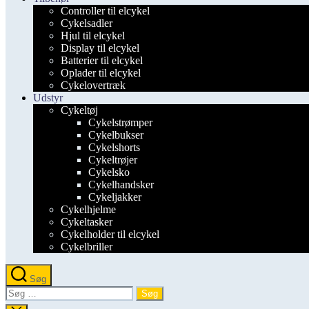
Controller til elcykel
Cykelsadler
Hjul til elcykel
Display til elcykel
Batterier til elcykel
Oplader til elcykel
Cykelovertræk
Udstyr
Cykeltøj
Cykelstrømper
Cykelbukser
Cykelshorts
Cykeltrøjer
Cykelsko
Cykelhandsker
Cykeljakker
Cykelhjelme
Cykeltasker
Cykelholder til elcykel
Cykelbriller
Søg
Søg
efter: