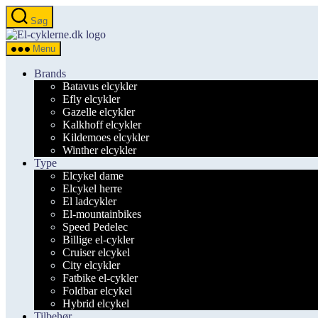
Spring
Søg
til
el-
indholdet
cyklerne.dk
Menu
Brands
Batavus elcykler
Efly elcykler
Gazelle elcykler
Kalkhoff elcykler
Kildemoes elcykler
Winther elcykler
Type
Elcykel dame
Elcykel herre
El ladcykler
El-mountainbikes
Speed Pedelec
Billige el-cykler
Cruiser elcykel
City elcykler
Fatbike el-cykler
Foldbar elcykel
Hybrid elcykel
Tilbehør