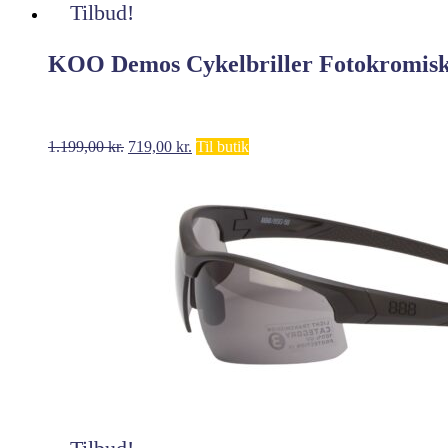
Tilbud!
KOO Demos Cykelbriller Fotokromisk
Den
Den
1.199,00
kr.
719,00
kr.
Til butik
oprindelige
aktuelle
pris
pris
var:
er:
1.199,00 kr..
719,00 kr..