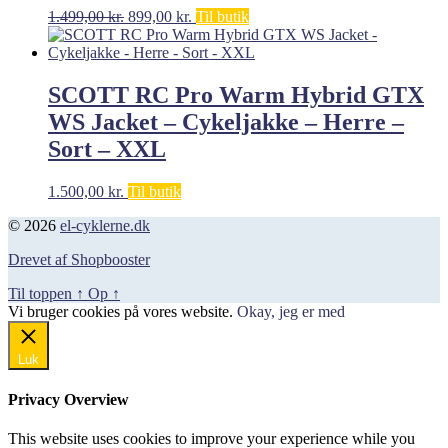
Den
Den
1.499,00
kr.
899,00
kr.
Til butik
oprindelige
aktuelle
pris
pris
var:
er:
1.499,00 kr..
899,00 kr..
SCOTT RC Pro Warm Hybrid GTX
WS Jacket – Cykeljakke – Herre –
Sort – XXL
1.500,00
kr.
Til butik
© 2026
el-cyklerne.dk
Drevet af Shopbooster
Til toppen
↑
Op
↑
Vi bruger cookies på vores website.
Okay, jeg er med
Luk
Privacy Overview
This website uses cookies to improve your experience while you