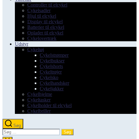
Controller til elcykel
Cykelsadler
Hjul til elcykel
Display til elcykel
Batterier til elcykel
Oplader til elcykel
Cykelovertræk
Udstyr
Cykeltøj
Cykelstrømper
Cykelbukser
Cykelshorts
Cykeltrøjer
Cykelsko
Cykelhandsker
Cykeljakker
Cykelhjelme
Cykeltasker
Cykelholder til elcykel
Cykelbriller
Søg
Søg
efter: