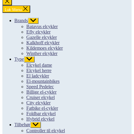
Luk
søgning
Luk Menu
Brands
Vis
undermenu
Batavus elcykler
Efly elcykler
Gazelle elcykler
Kalkhoff elcykler
Kildemoes elcykler
Winther elcykler
Type
Vis
undermenu
Elcykel dame
Elcykel herre
El ladcykler
El-mountainbikes
Speed Pedelec
Billige el-cykler
Cruiser elcykel
City elcykler
Fatbike el-cykler
Foldbar elcykel
Hybrid elcykel
Tilbehør
Vis
undermenu
Controller til elcykel