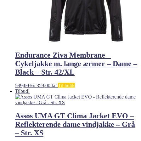
Endurance Ziva Membrane –
Cykeljakke m. lange ærmer – Dame –
Black – Str. 42/XL
Den
Den
599,00
kr.
359,00
kr.
Til butik
oprindelige
aktuelle
Tilbud!
pris
pris
var:
er:
599,00 kr..
359,00 kr..
Assos UMA GT Clima Jacket EVO –
Reflekterende dame vindjakke – Grå
– Str. XS