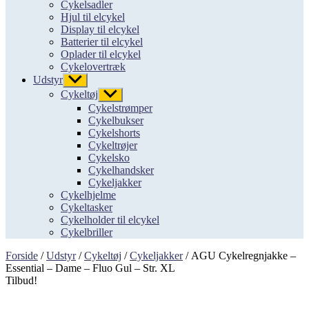
Cykelsadler
Hjul til elcykel
Display til elcykel
Batterier til elcykel
Oplader til elcykel
Cykelovertræk
Udstyr
Vis
undermenu
Cykeltøj
Vis
undermenu
Cykelstrømper
Cykelbukser
Cykelshorts
Cykeltrøjer
Cykelsko
Cykelhandsker
Cykeljakker
Cykelhjelme
Cykeltasker
Cykelholder til elcykel
Cykelbriller
Forside
/
Udstyr
/
Cykeltøj
/
Cykeljakker
/ AGU Cykelregnjakke –
Essential – Dame – Fluo Gul – Str. XL
Tilbud!