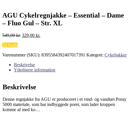
AGU Cykelregnjakke – Essential – Dame
– Fluo Gul – Str. XL
Den
Den
549,00
kr.
329,00
kr.
oprindelige
aktuelle
Til butik
pris
pris
var:
er:
Varenummer (SKU):
8395584392407017391
Kategori:
Cykeljakker
549,00 kr..
329,00 kr..
Beskrivelse
Yderligere information
Beskrivelse
Denne regnjakke fra AGU er produceret i et vind- og vandtæt Poray
5000 materiale, som har indbyggede porer, som lader kroppen
komme af med ko…