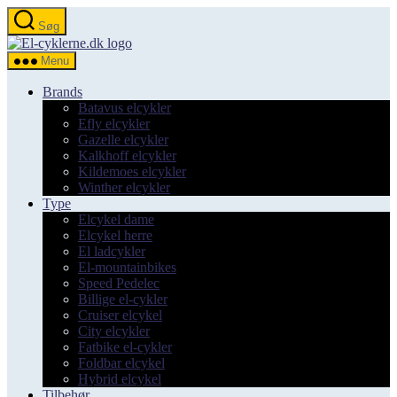
Spring
Søg
til
el-
indholdet
cyklerne.dk
Menu
Brands
Batavus elcykler
Efly elcykler
Gazelle elcykler
Kalkhoff elcykler
Kildemoes elcykler
Winther elcykler
Type
Elcykel dame
Elcykel herre
El ladcykler
El-mountainbikes
Speed Pedelec
Billige el-cykler
Cruiser elcykel
City elcykler
Fatbike el-cykler
Foldbar elcykel
Hybrid elcykel
Tilbehør