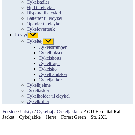
Cykelsadler
Hjul til elcykel
Display til elcykel
Batterier til elcykel
Oplader til elcykel
Cykelovertræk
Udstyr
Vis
undermenu
Cykeltøj
Vis
undermenu
Cykelstrømper
Cykelbukser
Cykelshorts
Cykeltrøjer
Cykelsko
Cykelhandsker
Cykeljakker
Cykelhjelme
Cykeltasker
Cykelholder til elcykel
Cykelbriller
Forside
/
Udstyr
/
Cykeltøj
/
Cykeljakker
/ AGU Essential Rain
Jacket – Cykeljakke – Herre – Forest Green – Str. 2XL