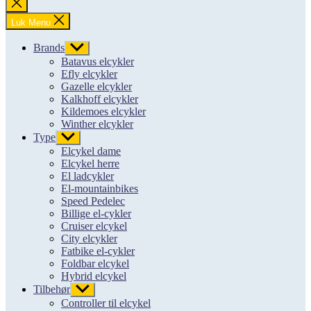
Luk
søgning
Luk Menu
Brands
Vis
undermenu
Batavus elcykler
Efly elcykler
Gazelle elcykler
Kalkhoff elcykler
Kildemoes elcykler
Winther elcykler
Type
Vis
undermenu
Elcykel dame
Elcykel herre
El ladcykler
El-mountainbikes
Speed Pedelec
Billige el-cykler
Cruiser elcykel
City elcykler
Fatbike el-cykler
Foldbar elcykel
Hybrid elcykel
Tilbehør
Vis
undermenu
Controller til elcykel