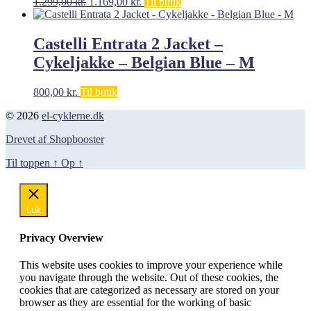
Den
Den
1.299,00
kr.
1.169,00
kr.
Til butik
oprindelige
aktuelle
pris
pris
var:
er:
Castelli Entrata 2 Jacket –
1.299,00 kr..
1.169,00 kr..
Cykeljakke – Belgian Blue – M
800,00
kr.
Til butik
© 2026
el-cyklerne.dk
Drevet af Shopbooster
Til toppen
↑
Op
↑
Luk
Privacy Overview
This website uses cookies to improve your experience while
you navigate through the website. Out of these cookies, the
cookies that are categorized as necessary are stored on your
browser as they are essential for the working of basic