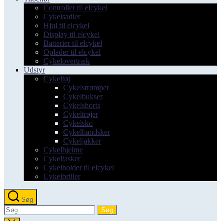
Controller til elcykel
Cykelsadler
Hjul til elcykel
Display til elcykel
Batterier til elcykel
Oplader til elcykel
Cykelovertræk
Udstyr
Cykeltøj
Cykelstrømper
Cykelbukser
Cykelshorts
Cykeltrøjer
Cykelsko
Cykelhandsker
Cykeljakker
Cykelhjelme
Cykeltasker
Cykelholder til elcykel
Cykelbriller
Søg
Søg
efter: