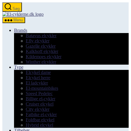
Spring
Søg
til
el-
indholdet
cyklerne.dk
Menu
Brands
Batavus elcykler
Efly elcykler
Gazelle elcykler
Kalkhoff elcykler
Kildemoes elcykler
Winther elcykler
Type
Elcykel dame
Elcykel herre
El ladcykler
El-mountainbikes
Speed Pedelec
Billige el-cykler
Cruiser elcykel
City elcykler
Fatbike el-cykler
Foldbar elcykel
Hybrid elcykel
Tilbehør