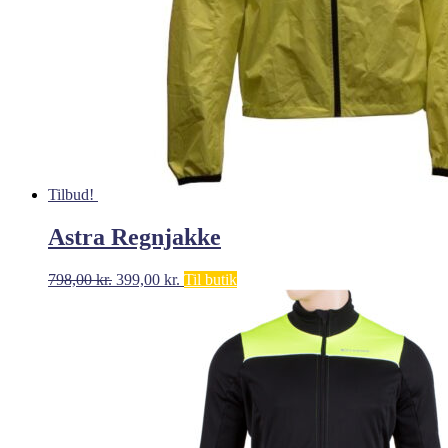
Tilbud!
Astra Regnjakke
Den
Den
798,00
kr.
399,00
kr.
Til butik
oprindelige
aktuelle
pris
pris
var:
er:
798,00 kr..
399,00 kr..