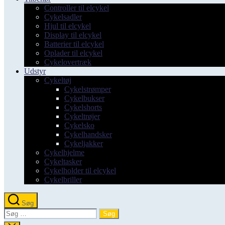
Controller til elcykel
Cykelsadler
Hjul til elcykel
Display til elcykel
Batterier til elcykel
Oplader til elcykel
Cykelovertræk
Udstyr
Cykeltøj
Cykelstrømper
Cykelbukser
Cykelshorts
Cykeltrøjer
Cykelsko
Cykelhandsker
Cykeljakker
Cykelhjelme
Cykeltasker
Cykelholder til elcykel
Cykelbriller
Søg
Søg
efter: