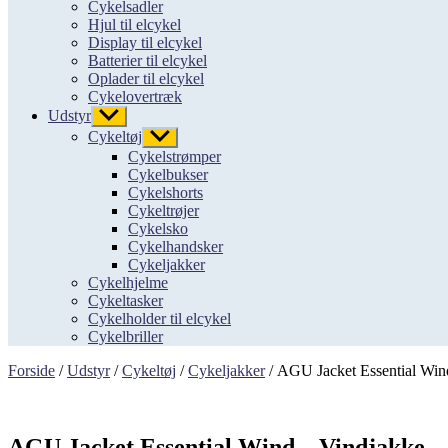
Cykelsadler
Hjul til elcykel
Display til elcykel
Batterier til elcykel
Oplader til elcykel
Cykelovertræk
Udstyr
Vis
undermenu
Cykeltøj
Vis
undermenu
Cykelstrømper
Cykelbukser
Cykelshorts
Cykeltrøjer
Cykelsko
Cykelhandsker
Cykeljakker
Cykelhjelme
Cykeltasker
Cykelholder til elcykel
Cykelbriller
Forside
/
Udstyr
/
Cykeltøj
/
Cykeljakker
/ AGU Jacket Essential Wind
AGU Jacket Essential Wind – Vindjakke – 