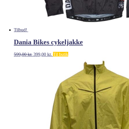
Tilbud!
Dania Bikes cykeljakke
Den
Den
599,00
kr.
399,00
kr.
Til butik
oprindelige
aktuelle
pris
pris
var:
er:
599,00 kr..
399,00 kr..