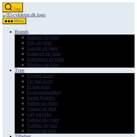
Spring
Søg
til
el-
indholdet
cyklerne.dk
Menu
Brands
Batavus elcykler
Efly elcykler
Gazelle elcykler
Kalkhoff elcykler
Kildemoes elcykler
Winther elcykler
Type
Elcykel dame
Elcykel herre
El ladcykler
El-mountainbikes
Speed Pedelec
Billige el-cykler
Cruiser elcykel
City elcykler
Fatbike el-cykler
Foldbar elcykel
Hybrid elcykel
Tilbehør