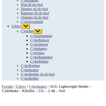
Cykelsadler
Hjul til elcykel
Display til elcykel
Batterier til elcykel
Oplader til elcykel
Cykelovertræk
Udstyr
Vis
undermenu
Cykeltøj
Vis
undermenu
Cykelstrømper
Cykelbukser
Cykelshorts
Cykeltrøjer
Cykelsko
Cykelhandsker
Cykeljakker
Cykelhjelme
Cykeltasker
Cykelholder til elcykel
Cykelbriller
Forside
/
Udstyr
/
Cykeltasker
/ AGU Lightweight Shelter –
Cykeltaske – Klickfix – 21L – 2 stk – Sort