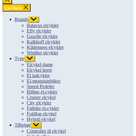
søgning
Luk Menu
Brands
Vis
undermenu
Batavus elcykler
Efly elcykler
Gazelle elcykler
Kalkhoff elcykler
Kildemoes elcykler
Winther elcykler
Type
Vis
undermenu
Elcykel dame
Elcykel herre
El ladcykler
El-mountainbikes
Speed Pedelec
Billige el-cykler
Cruiser elcykel
City elcykler
Fatbike el-cykler
Foldbar elcykel
Hybrid elcykel
Tilbehør
Vis
undermenu
Controller til elcykel