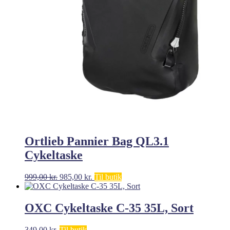
Ortlieb Pannier Bag QL3.1
Cykeltaske
Den
Den
999,00
kr.
985,00
kr.
Til butik
oprindelige
aktuelle
pris
pris
var:
er:
OXC Cykeltaske C-35 35L, Sort
999,00 kr..
985,00 kr..
349,00
kr.
Til butik