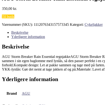
350,00
kr.
Til butik
Varenummer (SKU):
1112076343157573345
Kategori:
Cykeljakker
Beskrivelse
Yderligere information
Beskrivelse
AGU Storm Breaker Rain Essential regnjakkeAGU Storm Breaker Rain Es
sammen i sin egen baglomme med lynlås, så den passer perfekt i en c
forhold.Kompakt design: Let at pakke sammen og tage med på farten.
YKK-lynlås: Gør det nemt at tage jakken af og på.Materiale: Lavet 
Yderligere information
Brand
AGU