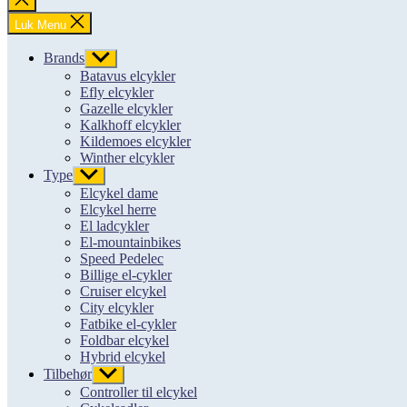
søgning
Luk Menu
Brands
Vis
undermenu
Batavus elcykler
Efly elcykler
Gazelle elcykler
Kalkhoff elcykler
Kildemoes elcykler
Winther elcykler
Type
Vis
undermenu
Elcykel dame
Elcykel herre
El ladcykler
El-mountainbikes
Speed Pedelec
Billige el-cykler
Cruiser elcykel
City elcykler
Fatbike el-cykler
Foldbar elcykel
Hybrid elcykel
Tilbehør
Vis
undermenu
Controller til elcykel