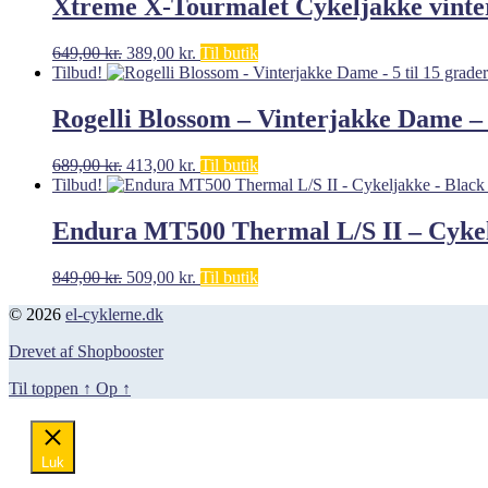
Xtreme X-Tourmalet Cykeljakke vinter
Den
Den
649,00
kr.
389,00
kr.
Til butik
oprindelige
aktuelle
Tilbud!
pris
pris
var:
er:
Rogelli Blossom – Vinterjakke Dame – 5
649,00 kr..
389,00 kr..
Den
Den
689,00
kr.
413,00
kr.
Til butik
oprindelige
aktuelle
Tilbud!
pris
pris
var:
er:
Endura MT500 Thermal L/S II – Cykelj
689,00 kr..
413,00 kr..
Den
Den
849,00
kr.
509,00
kr.
Til butik
oprindelige
aktuelle
© 2026
el-cyklerne.dk
pris
pris
var:
er:
Drevet af Shopbooster
849,00 kr..
509,00 kr..
Til toppen
↑
Op
↑
Luk