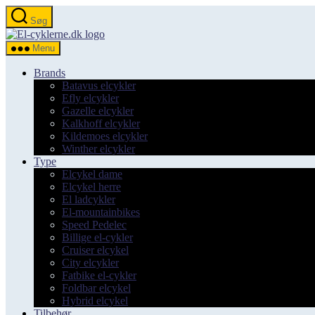
Spring
Søg
til
el-
indholdet
cyklerne.dk
Menu
Brands
Batavus elcykler
Efly elcykler
Gazelle elcykler
Kalkhoff elcykler
Kildemoes elcykler
Winther elcykler
Type
Elcykel dame
Elcykel herre
El ladcykler
El-mountainbikes
Speed Pedelec
Billige el-cykler
Cruiser elcykel
City elcykler
Fatbike el-cykler
Foldbar elcykel
Hybrid elcykel
Tilbehør