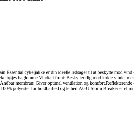
sential cykeljakke er din ideelle ledsager til at beskytte mod vind o
ykeltrøjes baglomme.Vindtæt front: Beskytter dig mod kolde vinde, mens
Åndbar membran: Giver optimal ventilation og komfort.Reflekterende d
af 100% polyester for holdbarhed og lethed.AGU Storm Breaker er et m