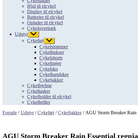
Cykelsadler
Hjul til elcykel
Display til elcykel
Batterier til elcykel
Oplader til elcykel
Cykelovertræk
Udstyr
Vis
undermenu
Cykeltøj
Vis
undermenu
Cykelstrømper
Cykelbukser
Cykelshorts
Cykeltrøjer
Cykelsko
Cykelhandsker
Cykeljakker
Cykelhjelme
Cykeltasker
Cykelholder til elcykel
Cykelbriller
Forside
/
Udstyr
/
Cykeltøj
/
Cykeljakker
/ AGU Storm Breaker Rain E
AGU Storm Breaker Rain Essential regnja