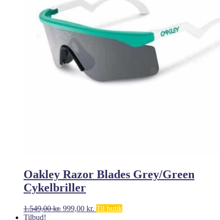
Oakley Razor Blades Grey/Green
Cykelbriller
Den
Den
1.549,00
kr.
999,00
kr.
Til butik
oprindelige
aktuelle
Tilbud!