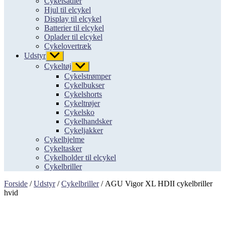
Cykelsadler
Hjul til elcykel
Display til elcykel
Batterier til elcykel
Oplader til elcykel
Cykelovertræk
Udstyr
Vis
undermenu
Cykeltøj
Vis
undermenu
Cykelstrømper
Cykelbukser
Cykelshorts
Cykeltrøjer
Cykelsko
Cykelhandsker
Cykeljakker
Cykelhjelme
Cykeltasker
Cykelholder til elcykel
Cykelbriller
Forside
/
Udstyr
/
Cykelbriller
/ AGU Vigor XL HDII cykelbriller
hvid