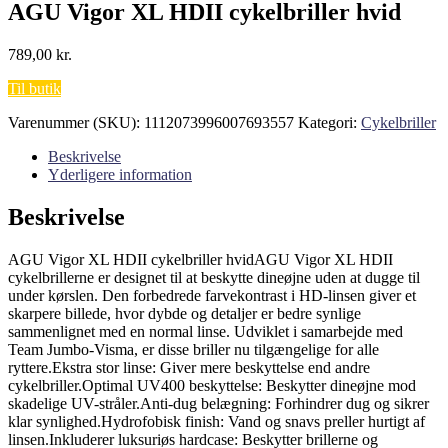
AGU Vigor XL HDII cykelbriller hvid
789,00
kr.
Til butik
Varenummer (SKU):
1112073996007693557
Kategori:
Cykelbriller
Beskrivelse
Yderligere information
Beskrivelse
AGU Vigor XL HDII cykelbriller hvidAGU Vigor XL HDII
cykelbrillerne er designet til at beskytte dineøjne uden at dugge til
under kørslen. Den forbedrede farvekontrast i HD-linsen giver et
skarpere billede, hvor dybde og detaljer er bedre synlige
sammenlignet med en normal linse. Udviklet i samarbejde med
Team Jumbo-Visma, er disse briller nu tilgængelige for alle
ryttere.Ekstra stor linse: Giver mere beskyttelse end andre
cykelbriller.Optimal UV400 beskyttelse: Beskytter dineøjne mod
skadelige UV-stråler.Anti-dug belægning: Forhindrer dug og sikrer
klar synlighed.Hydrofobisk finish: Vand og snavs preller hurtigt af
linsen.Inkluderer luksuriøs hardcase: Beskytter brillerne og