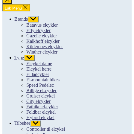
søgning
Luk Menu
Brands
Vis
undermenu
Batavus elcykler
Efly elcykler
Gazelle elcykler
Kalkhoff elcykler
Kildemoes elcykler
Winther elcykler
Type
Vis
undermenu
Elcykel dame
Elcykel herre
El ladcykler
El-mountainbikes
Speed Pedelec
Billige el-cykler
Cruiser elcykel
City elcykler
Fatbike el-cykler
Foldbar elcykel
Hybrid elcykel
Tilbehør
Vis
undermenu
Controller til elcykel