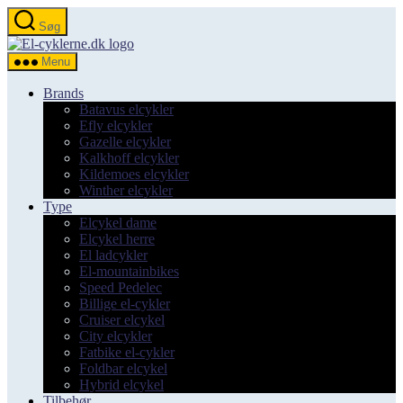
Spring
Søg
til
el-
indholdet
cyklerne.dk
Menu
Brands
Batavus elcykler
Efly elcykler
Gazelle elcykler
Kalkhoff elcykler
Kildemoes elcykler
Winther elcykler
Type
Elcykel dame
Elcykel herre
El ladcykler
El-mountainbikes
Speed Pedelec
Billige el-cykler
Cruiser elcykel
City elcykler
Fatbike el-cykler
Foldbar elcykel
Hybrid elcykel
Tilbehør