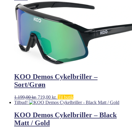
pris
pris
var:
er:
1.549,00 kr..
999,00 kr..
KOO Demos Cykelbriller –
Sort/Grøn
Den
Den
1.199,00
kr.
719,00
kr.
Til butik
oprindelige
aktuelle
Tilbud!
pris
pris
var:
er:
KOO Demos Cykelbriller – Black
1.199,00 kr..
719,00 kr..
Matt / Gold