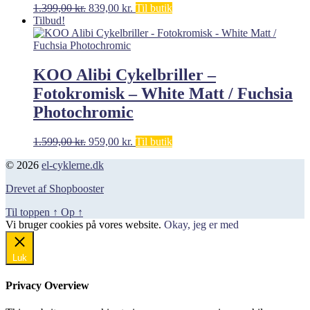
Den
Den
1.399,00
kr.
839,00
kr.
Til butik
oprindelige
aktuelle
Tilbud!
pris
pris
var:
er:
1.399,00 kr..
839,00 kr..
KOO Alibi Cykelbriller –
Fotokromisk – White Matt / Fuchsia
Photochromic
Den
Den
1.599,00
kr.
959,00
kr.
Til butik
oprindelige
aktuelle
© 2026
el-cyklerne.dk
pris
pris
var:
er:
Drevet af Shopbooster
1.599,00 kr..
959,00 kr..
Til toppen
↑
Op
↑
Vi bruger cookies på vores website.
Okay, jeg er med
Luk
Privacy Overview