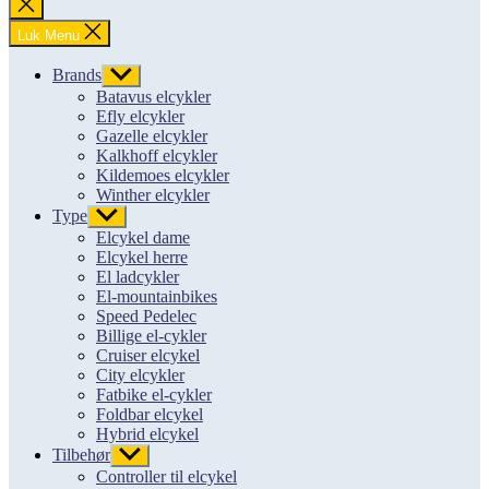
Luk
søgning
Luk Menu
Brands
Vis
undermenu
Batavus elcykler
Efly elcykler
Gazelle elcykler
Kalkhoff elcykler
Kildemoes elcykler
Winther elcykler
Type
Vis
undermenu
Elcykel dame
Elcykel herre
El ladcykler
El-mountainbikes
Speed Pedelec
Billige el-cykler
Cruiser elcykel
City elcykler
Fatbike el-cykler
Foldbar elcykel
Hybrid elcykel
Tilbehør
Vis
undermenu
Controller til elcykel