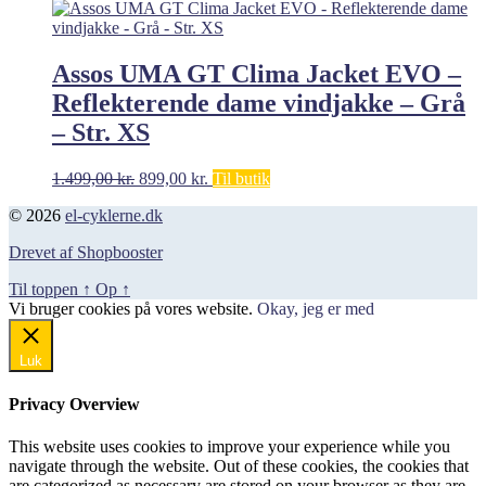
pris
pris
var:
er:
1.329,00 kr..
799,00 kr..
Assos UMA GT Clima Jacket EVO –
Reflekterende dame vindjakke – Grå
– Str. XS
Den
Den
1.499,00
kr.
899,00
kr.
Til butik
oprindelige
aktuelle
© 2026
el-cyklerne.dk
pris
pris
var:
er:
Drevet af Shopbooster
1.499,00 kr..
899,00 kr..
Til toppen
↑
Op
↑
Vi bruger cookies på vores website.
Okay, jeg er med
Luk
Privacy Overview
This website uses cookies to improve your experience while you
navigate through the website. Out of these cookies, the cookies that
are categorized as necessary are stored on your browser as they are