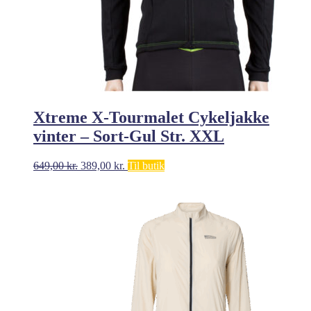
Xtreme X-Tourmalet Cykeljakke
vinter – Sort-Gul Str. XXL
Den
Den
649,00
kr.
389,00
kr.
Til butik
oprindelige
aktuelle
pris
pris
var:
er:
649,00 kr..
389,00 kr..