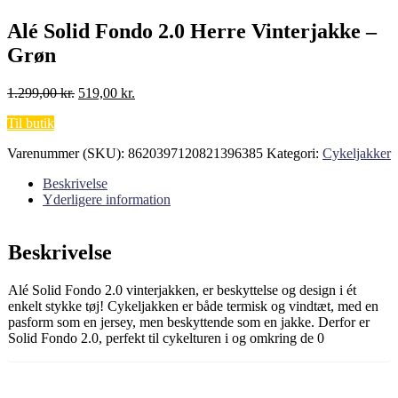
Alé Solid Fondo 2.0 Herre Vinterjakke –
Grøn
Den
Den
1.299,00
kr.
519,00
kr.
oprindelige
aktuelle
Til butik
pris
pris
var:
er:
Varenummer (SKU):
8620397120821396385
Kategori:
Cykeljakker
1.299,00 kr..
519,00 kr..
Beskrivelse
Yderligere information
Beskrivelse
Alé Solid Fondo 2.0 vinterjakken, er beskyttelse og design i ét
enkelt stykke tøj! Cykeljakken er både termisk og vindtæt, med en
pasform som en jersey, men beskyttende som en jakke. Derfor er
Solid Fondo 2.0, perfekt til cykelturen i og omkring de 0