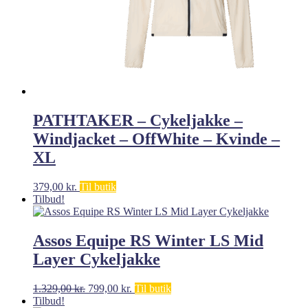
PATHTAKER – Cykeljakke –
Windjacket – OffWhite – Kvinde –
XL
379,00
kr.
Til butik
Tilbud!
Assos Equipe RS Winter LS Mid
Layer Cykeljakke
Den
Den
1.329,00
kr.
799,00
kr.
Til butik
oprindelige
aktuelle
Tilbud!