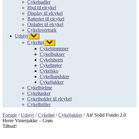
Cykelsadler
Hjul til elcykel
Display til elcykel
Batterier til elcykel
Oplader til elcykel
Cykelovertræk
Udstyr
Vis
undermenu
Cykeltøj
Vis
undermenu
Cykelstrømper
Cykelbukser
Cykelshorts
Cykeltrøjer
Cykelsko
Cykelhandsker
Cykeljakker
Cykelhjelme
Cykeltasker
Cykelholder til elcykel
Cykelbriller
Forside
/
Udstyr
/
Cykeltøj
/
Cykeljakker
/ Alé Solid Fondo 2.0
Herre Vinterjakke – Grøn
Tilbud!