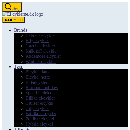
Spring
Søg
til
el-
indholdet
cyklerne.dk
Menu
Brands
Batavus elcykler
Efly elcykler
Gazelle elcykler
Kalkhoff elcykler
Kildemoes elcykler
Winther elcykler
Type
Elcykel dame
Elcykel herre
El ladcykler
El-mountainbikes
Speed Pedelec
Billige el-cykler
Cruiser elcykel
City elcykler
Fatbike el-cykler
Foldbar elcykel
Hybrid elcykel
Tilbehør