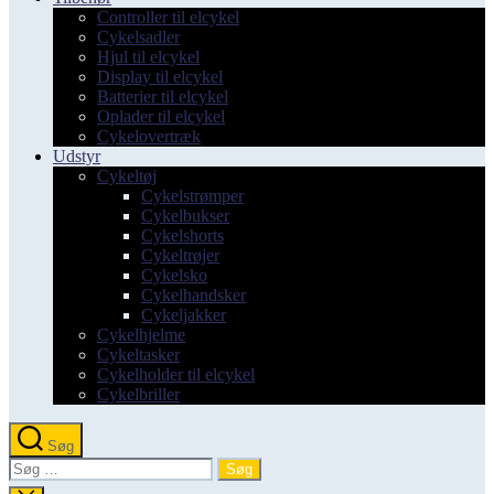
Controller til elcykel
Cykelsadler
Hjul til elcykel
Display til elcykel
Batterier til elcykel
Oplader til elcykel
Cykelovertræk
Udstyr
Cykeltøj
Cykelstrømper
Cykelbukser
Cykelshorts
Cykeltrøjer
Cykelsko
Cykelhandsker
Cykeljakker
Cykelhjelme
Cykeltasker
Cykelholder til elcykel
Cykelbriller
Søg
Søg
efter: