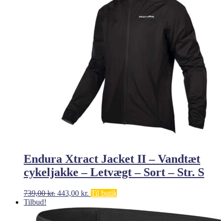
Endura Xtract Jacket II – Vandtæt
cykeljakke – Letvægt – Sort – Str. S
Den
Den
739,00
kr.
443,00
kr.
Til butik
oprindelige
aktuelle
Tilbud!
pris
pris
var:
er: