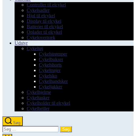
Controller til elcykel
Cykelsadler
Hjul til elcykel
Display til elcykel
Batterier til elcykel
Oplader til elcykel
Cykelovertræk
Udstyr
Cykeltøj
Cykelstrømper
Cykelbukser
Cykelshorts
Cykeltrøjer
Cykelsko
Cykelhandsker
Cykeljakker
Cykelhjelme
Cykeltasker
Cykelholder til elcykel
Cykelbriller
Søg
Søg
efter: