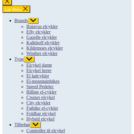
Luk
søgning
Luk Menu
Brands
Vis
undermenu
Batavus elcykler
Efly elcykler
Gazelle elcykler
Kalkhoff elcykler
Kildemoes elcykler
Winther elcykler
Type
Vis
undermenu
Elcykel dame
Elcykel herre
El ladcykler
El-mountainbikes
Speed Pedelec
Billige el-cykler
Cruiser elcykel
City elcykler
Fatbike el-cykler
Foldbar elcykel
Hybrid elcykel
Tilbehør
Vis
undermenu
Controller til elcykel