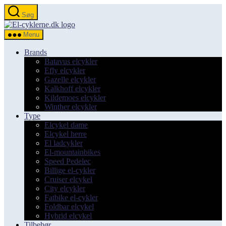
Spring
Søg
til
el-
indholdet
cyklerne.dk
Menu
Brands
Batavus elcykler
Efly elcykler
Gazelle elcykler
Kalkhoff elcykler
Kildemoes elcykler
Winther elcykler
Type
Elcykel dame
Elcykel herre
El ladcykler
El-mountainbikes
Speed Pedelec
Billige el-cykler
Cruiser elcykel
City elcykler
Fatbike el-cykler
Foldbar elcykel
Hybrid elcykel
Tilbehør