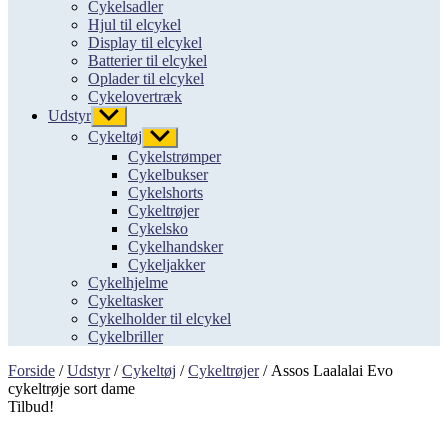
Cykelsadler
Hjul til elcykel
Display til elcykel
Batterier til elcykel
Oplader til elcykel
Cykelovertræk
Udstyr
Vis
undermenu
Cykeltøj
Vis
undermenu
Cykelstrømper
Cykelbukser
Cykelshorts
Cykeltrøjer
Cykelsko
Cykelhandsker
Cykeljakker
Cykelhjelme
Cykeltasker
Cykelholder til elcykel
Cykelbriller
Forside
/
Udstyr
/
Cykeltøj
/
Cykeltrøjer
/ Assos Laalalai Evo
cykeltrøje sort dame
Tilbud!