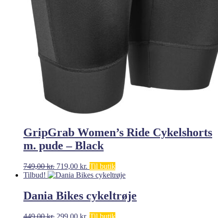
GripGrab Women’s Ride Cykelshorts
m. pude – Black
Den
Den
749,00
kr.
719,00
kr.
Til butik
oprindelige
aktuelle
Tilbud!
pris
pris
var:
er:
Dania Bikes cykeltrøje
749,00 kr..
719,00 kr..
Den
Den
449,00
kr.
299,00
kr.
Til butik