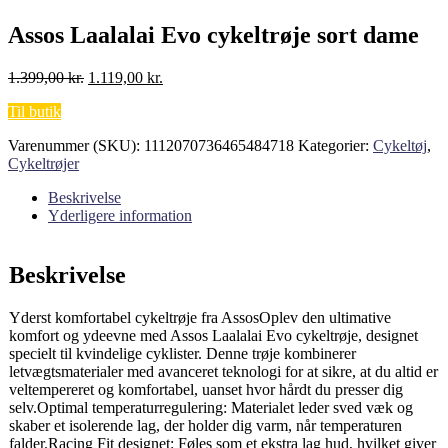
Assos Laalalai Evo cykeltrøje sort dame
Den
Den
1.399,00
kr.
1.119,00
kr.
oprindelige
aktuelle
Til butik
pris
pris
var:
er:
Varenummer (SKU):
1112070736465484718
Kategorier:
Cykeltøj
,
1.399,00 kr..
1.119,00 kr..
Cykeltrøjer
Beskrivelse
Yderligere information
Beskrivelse
Yderst komfortabel cykeltrøje fra AssosOplev den ultimative
komfort og ydeevne med Assos Laalalai Evo cykeltrøje, designet
specielt til kvindelige cyklister. Denne trøje kombinerer
letvægtsmaterialer med avanceret teknologi for at sikre, at du altid er
veltempereret og komfortabel, uanset hvor hårdt du presser dig
selv.Optimal temperaturregulering: Materialet leder sved væk og
skaber et isolerende lag, der holder dig varm, når temperaturen
falder.Racing Fit designet: Føles som et ekstra lag hud, hvilket giver