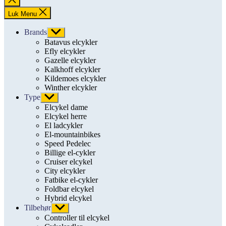
søgning
Luk Menu
Brands
Vis
undermenu
Batavus elcykler
Efly elcykler
Gazelle elcykler
Kalkhoff elcykler
Kildemoes elcykler
Winther elcykler
Type
Vis
undermenu
Elcykel dame
Elcykel herre
El ladcykler
El-mountainbikes
Speed Pedelec
Billige el-cykler
Cruiser elcykel
City elcykler
Fatbike el-cykler
Foldbar elcykel
Hybrid elcykel
Tilbehør
Vis
undermenu
Controller til elcykel