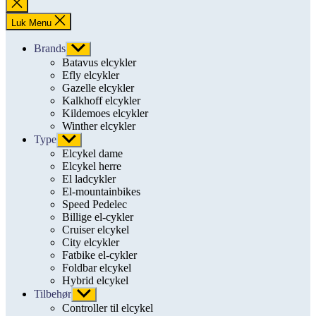
Luk
søgning
Luk Menu
Brands
Vis
undermenu
Batavus elcykler
Efly elcykler
Gazelle elcykler
Kalkhoff elcykler
Kildemoes elcykler
Winther elcykler
Type
Vis
undermenu
Elcykel dame
Elcykel herre
El ladcykler
El-mountainbikes
Speed Pedelec
Billige el-cykler
Cruiser elcykel
City elcykler
Fatbike el-cykler
Foldbar elcykel
Hybrid elcykel
Tilbehør
Vis
undermenu
Controller til elcykel