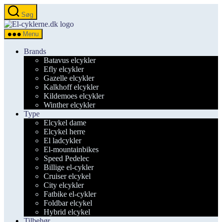
Spring
Søg
til
el-
indholdet
cyklerne.dk
Menu
Brands
Batavus elcykler
Efly elcykler
Gazelle elcykler
Kalkhoff elcykler
Kildemoes elcykler
Winther elcykler
Type
Elcykel dame
Elcykel herre
El ladcykler
El-mountainbikes
Speed Pedelec
Billige el-cykler
Cruiser elcykel
City elcykler
Fatbike el-cykler
Foldbar elcykel
Hybrid elcykel
Tilbehør