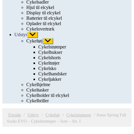
Cykelsadler
Hjul til elcykel
Display til elcykel
Batterier til elcykel
Oplader til elcykel
Cykelovertræk
Udstyr
Vis
undermenu
Cykeltøj
Vis
undermenu
Cykelstrømper
Cykelbukser
Cykelshorts
Cykeltrøjer
Cykelsko
Cykelhandsker
Cykeljakker
Cykelhjelme
Cykeltasker
Cykelholder til elcykel
Cykelbriller
Forside
/
Udstyr
/
Cykeltøj
/
Cykelstrømper
/ Assos Spring Fall
Socks EVO – Cykelstrømper – Sort – Str. I