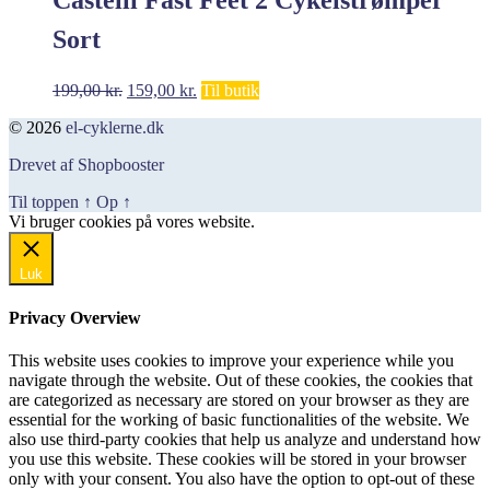
Sort
Den
Den
199,00
kr.
159,00
kr.
Til butik
oprindelige
aktuelle
© 2026
el-cyklerne.dk
pris
pris
var:
er:
Drevet af Shopbooster
199,00 kr..
159,00 kr..
Til toppen
↑
Op
↑
Vi bruger cookies på vores website.
Okay, jeg er med
Luk
Privacy Overview
This website uses cookies to improve your experience while you
navigate through the website. Out of these cookies, the cookies that
are categorized as necessary are stored on your browser as they are
essential for the working of basic functionalities of the website. We
also use third-party cookies that help us analyze and understand how
you use this website. These cookies will be stored in your browser
only with your consent. You also have the option to opt-out of these