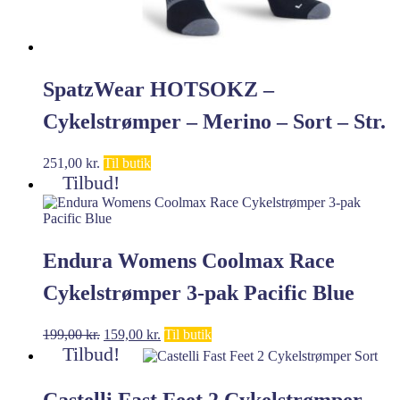
SpatzWear HOTSOKZ –
Cykelstrømper – Merino – Sort – Str.
SM
251,00
kr.
Til butik
Tilbud!
Endura Womens Coolmax Race
Cykelstrømper 3-pak Pacific Blue
Den
Den
199,00
kr.
159,00
kr.
Til butik
oprindelige
aktuelle
Tilbud!
pris
pris
var:
er:
Castelli Fast Feet 2 Cykelstrømper
199,00 kr..
159,00 kr..