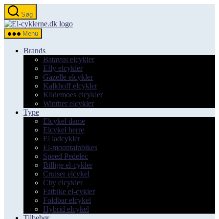
Spring
Søg
til
el-
indholdet
cyklerne.dk
Menu
Brands
Batavus elcykler
Efly elcykler
Gazelle elcykler
Kalkhoff elcykler
Kildemoes elcykler
Winther elcykler
Type
Elcykel dame
Elcykel herre
El ladcykler
El-mountainbikes
Speed Pedelec
Billige el-cykler
Cruiser elcykel
City elcykler
Fatbike el-cykler
Foldbar elcykel
Hybrid elcykel
Tilbehør