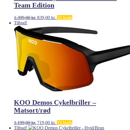
Team Edition
Den
Den
1.399,00
kr.
839,00
kr.
Til butik
oprindelige
aktuelle
Tilbud!
pris
pris
var:
er:
1.399,00 kr..
839,00 kr..
KOO Demos Cykelbriller –
Matsort/rød
Den
Den
1.199,00
kr.
719,00
kr.
Til butik
oprindelige
aktuelle
Tilbud!