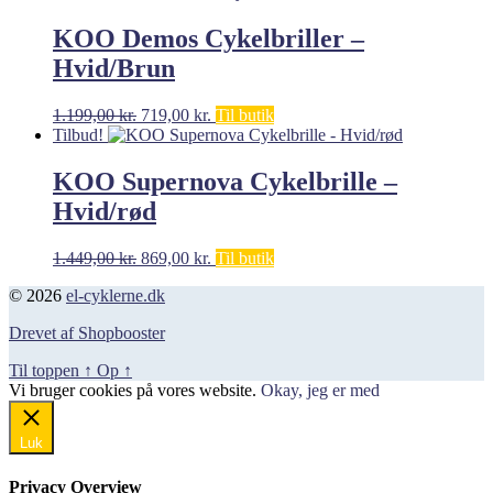
pris
pris
var:
er:
KOO Demos Cykelbriller –
1.199,00 kr..
719,00 kr..
Hvid/Brun
Den
Den
1.199,00
kr.
719,00
kr.
Til butik
oprindelige
aktuelle
Tilbud!
pris
pris
var:
er:
KOO Supernova Cykelbrille –
1.199,00 kr..
719,00 kr..
Hvid/rød
Den
Den
1.449,00
kr.
869,00
kr.
Til butik
oprindelige
aktuelle
© 2026
el-cyklerne.dk
pris
pris
var:
er:
Drevet af Shopbooster
1.449,00 kr..
869,00 kr..
Til toppen
↑
Op
↑
Vi bruger cookies på vores website.
Okay, jeg er med
Luk
Privacy Overview