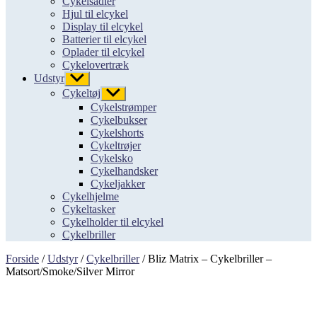
Cykelsadler
Hjul til elcykel
Display til elcykel
Batterier til elcykel
Oplader til elcykel
Cykelovertræk
Udstyr
Vis
undermenu
Cykeltøj
Vis
undermenu
Cykelstrømper
Cykelbukser
Cykelshorts
Cykeltrøjer
Cykelsko
Cykelhandsker
Cykeljakker
Cykelhjelme
Cykeltasker
Cykelholder til elcykel
Cykelbriller
Forside
/
Udstyr
/
Cykelbriller
/ Bliz Matrix – Cykelbriller –
Matsort/Smoke/Silver Mirror