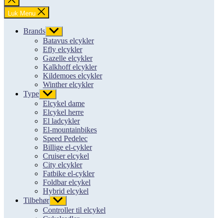
søgning
Luk Menu
Brands
Vis
undermenu
Batavus elcykler
Efly elcykler
Gazelle elcykler
Kalkhoff elcykler
Kildemoes elcykler
Winther elcykler
Type
Vis
undermenu
Elcykel dame
Elcykel herre
El ladcykler
El-mountainbikes
Speed Pedelec
Billige el-cykler
Cruiser elcykel
City elcykler
Fatbike el-cykler
Foldbar elcykel
Hybrid elcykel
Tilbehør
Vis
undermenu
Controller til elcykel