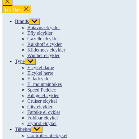
Luk
søgning
Luk Menu
Brands
Vis
undermenu
Batavus elcykler
Efly elcykler
Gazelle elcykler
Kalkhoff elcykler
Kildemoes elcykler
Winther elcykler
Type
Vis
undermenu
Elcykel dame
Elcykel herre
El ladcykler
El-mountainbikes
Speed Pedelec
Billige el-cykler
Cruiser elcykel
City elcykler
Fatbike el-cykler
Foldbar elcykel
Hybrid elcykel
Tilbehør
Vis
undermenu
Controller til elcykel