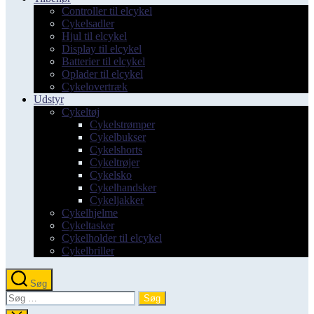
Controller til elcykel
Cykelsadler
Hjul til elcykel
Display til elcykel
Batterier til elcykel
Oplader til elcykel
Cykelovertræk
Udstyr
Cykeltøj
Cykelstrømper
Cykelbukser
Cykelshorts
Cykeltrøjer
Cykelsko
Cykelhandsker
Cykeljakker
Cykelhjelme
Cykeltasker
Cykelholder til elcykel
Cykelbriller
Søg
Søg
efter: