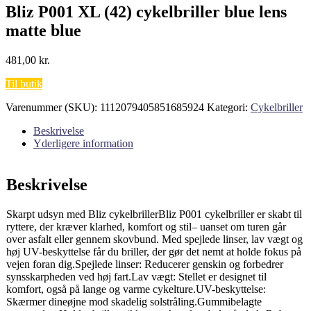
Bliz P001 XL (42) cykelbriller blue lens
matte blue
481,00
kr.
Til butik
Varenummer (SKU):
1112079405851685924
Kategori:
Cykelbriller
Beskrivelse
Yderligere information
Beskrivelse
Skarpt udsyn med Bliz cykelbrillerBliz P001 cykelbriller er skabt til
ryttere, der kræver klarhed, komfort og stil– uanset om turen går
over asfalt eller gennem skovbund. Med spejlede linser, lav vægt og
høj UV-beskyttelse får du briller, der gør det nemt at holde fokus på
vejen foran dig.Spejlede linser: Reducerer genskin og forbedrer
synsskarpheden ved høj fart.Lav vægt: Stellet er designet til
komfort, også på lange og varme cykelture.UV-beskyttelse:
Skærmer dineøjne mod skadelig solstråling.Gummibelagte