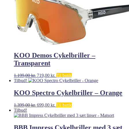
KOO Demos Cykelbriller –
Transparent
Den
Den
1.199,00
kr.
719,00
kr.
Til butik
oprindelige
aktuelle
Tilbud!
pris
pris
var:
er:
KOO Spectro Cykelbriller – Orange
1.199,00 kr..
719,00 kr..
Den
Den
1.399,00
kr.
699,00
kr.
Til butik
oprindelige
aktuelle
Tilbud!
pris
pris
var:
er:
1.399,00 kr..
699,00 kr..
BBB Impress Cykelbriller med 3 sæt