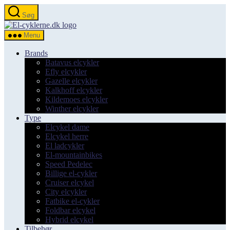
Spring
Søg
til
el-
indholdet
cyklerne.dk
Menu
Brands
Batavus elcykler
Efly elcykler
Gazelle elcykler
Kalkhoff elcykler
Kildemoes elcykler
Winther elcykler
Type
Elcykel dame
Elcykel herre
El ladcykler
El-mountainbikes
Speed Pedelec
Billige el-cykler
Cruiser elcykel
City elcykler
Fatbike el-cykler
Foldbar elcykel
Hybrid elcykel
Tilbehør