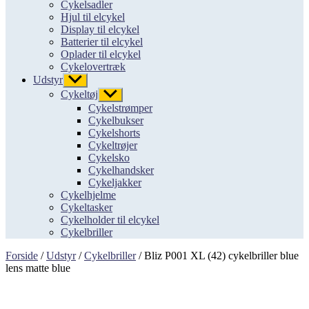
Cykelsadler
Hjul til elcykel
Display til elcykel
Batterier til elcykel
Oplader til elcykel
Cykelovertræk
Udstyr
Vis
undermenu
Cykeltøj
Vis
undermenu
Cykelstrømper
Cykelbukser
Cykelshorts
Cykeltrøjer
Cykelsko
Cykelhandsker
Cykeljakker
Cykelhjelme
Cykeltasker
Cykelholder til elcykel
Cykelbriller
Forside
/
Udstyr
/
Cykelbriller
/ Bliz P001 XL (42) cykelbriller blue
lens matte blue