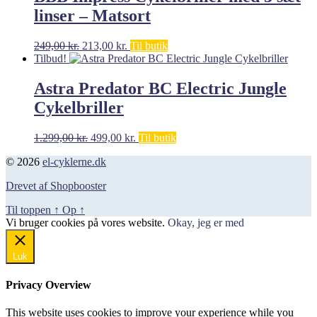
linser – Matsort
Den
Den
249,00
kr.
213,00
kr.
Til butik
oprindelige
aktuelle
Tilbud!
pris
pris
var:
er:
Astra Predator BC Electric Jungle
249,00 kr..
213,00 kr..
Cykelbriller
Den
Den
1.299,00
kr.
499,00
kr.
Til butik
oprindelige
aktuelle
© 2026
el-cyklerne.dk
pris
pris
var:
er:
Drevet af Shopbooster
1.299,00 kr..
499,00 kr..
Til toppen
↑
Op
↑
Vi bruger cookies på vores website.
Okay, jeg er med
Luk
Privacy Overview
This website uses cookies to improve your experience while you