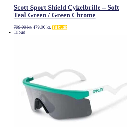
Scott Sport Shield Cykelbrille – Soft
Teal Green / Green Chrome
Den
Den
799,00
kr.
479,00
kr.
Til butik
oprindelige
aktuelle
Tilbud!
pris
pris
var:
er:
799,00 kr..
479,00 kr..