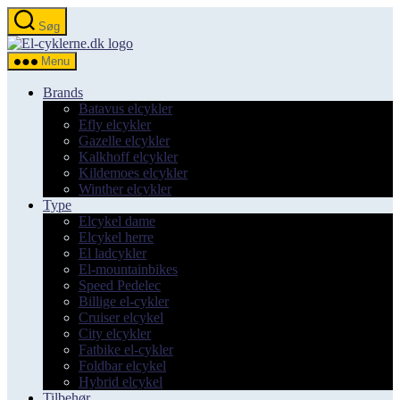
Spring
Søg
til
el-
indholdet
cyklerne.dk
Menu
Brands
Batavus elcykler
Efly elcykler
Gazelle elcykler
Kalkhoff elcykler
Kildemoes elcykler
Winther elcykler
Type
Elcykel dame
Elcykel herre
El ladcykler
El-mountainbikes
Speed Pedelec
Billige el-cykler
Cruiser elcykel
City elcykler
Fatbike el-cykler
Foldbar elcykel
Hybrid elcykel
Tilbehør