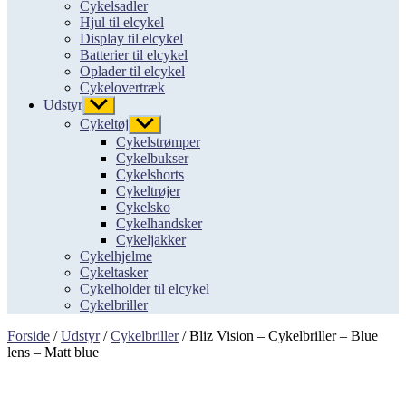
Cykelsadler
Hjul til elcykel
Display til elcykel
Batterier til elcykel
Oplader til elcykel
Cykelovertræk
Udstyr
Vis
undermenu
Cykeltøj
Vis
undermenu
Cykelstrømper
Cykelbukser
Cykelshorts
Cykeltrøjer
Cykelsko
Cykelhandsker
Cykeljakker
Cykelhjelme
Cykeltasker
Cykelholder til elcykel
Cykelbriller
Forside
/
Udstyr
/
Cykelbriller
/ Bliz Vision – Cykelbriller – Blue
lens – Matt blue