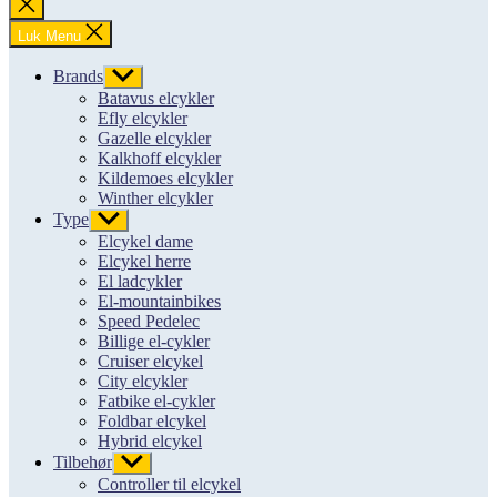
Luk
søgning
Luk Menu
Brands
Vis
undermenu
Batavus elcykler
Efly elcykler
Gazelle elcykler
Kalkhoff elcykler
Kildemoes elcykler
Winther elcykler
Type
Vis
undermenu
Elcykel dame
Elcykel herre
El ladcykler
El-mountainbikes
Speed Pedelec
Billige el-cykler
Cruiser elcykel
City elcykler
Fatbike el-cykler
Foldbar elcykel
Hybrid elcykel
Tilbehør
Vis
undermenu
Controller til elcykel