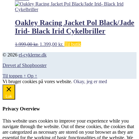
pris
pris
var:
er:
1.599,00 kr..
959,00 kr..
Oakley Racing Jacket Pol Black/Jade
Irid- Black Irid Cykelbriller
Den
Den
1.999,00
kr.
1.399,00
kr.
Til butik
oprindelige
aktuelle
© 2026
el-cyklerne.dk
pris
pris
var:
er:
Drevet af Shopbooster
1.999,00 kr..
1.399,00 kr..
Til toppen
↑
Op
↑
Vi bruger cookies på vores website.
Okay, jeg er med
Luk
Privacy Overview
This website uses cookies to improve your experience while you
navigate through the website. Out of these cookies, the cookies that
are categorized as necessary are stored on your browser as they are
essential for the working of basic functionalities of the website. We