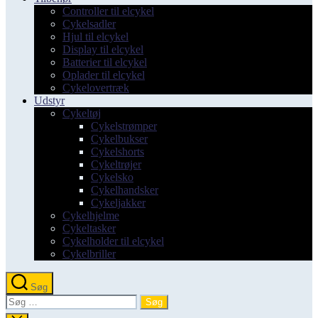
Controller til elcykel
Cykelsadler
Hjul til elcykel
Display til elcykel
Batterier til elcykel
Oplader til elcykel
Cykelovertræk
Udstyr
Cykeltøj
Cykelstrømper
Cykelbukser
Cykelshorts
Cykeltrøjer
Cykelsko
Cykelhandsker
Cykeljakker
Cykelhjelme
Cykeltasker
Cykelholder til elcykel
Cykelbriller
Søg
Søg
efter: