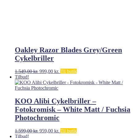
Oakley Razor Blades Grey/Green
Cykelbriller
Den
Den
1.549,00
kr.
999,00
kr.
Til butik
oprindelige
aktuelle
Tilbud!
pris
pris
var:
er:
1.549,00 kr..
999,00 kr..
KOO Alibi Cykelbriller –
Fotokromisk – White Matt / Fuchsia
Photochromic
Den
Den
1.599,00
kr.
959,00
kr.
Til butik
oprindelige
aktuelle
Tilbud!