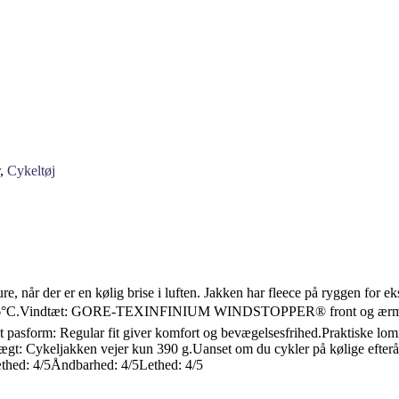
,
Cykeltøj
sture, når der er en kølig brise i luften. Jakken har fleece på ryggen for
og 16°C.Vindtæt: GORE-TEXINFINIUM WINDSTOPPER® front og ærmer b
ekt pasform: Regular fit giver komfort og bevægelsesfrihed.Praktiske l
 Cykeljakken vejer kun 390 g.Uanset om du cykler på kølige efterårs
æthed: 4/5Åndbarhed: 4/5Lethed: 4/5