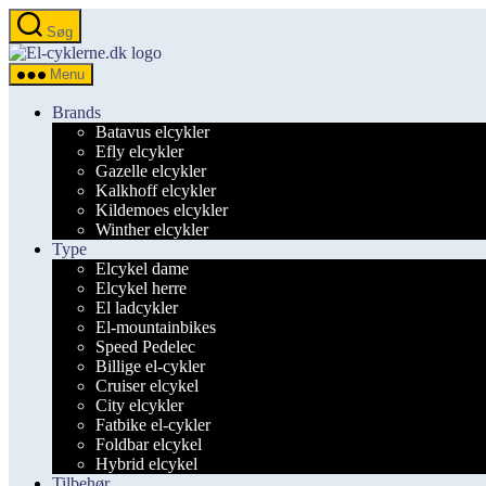
Spring
Søg
til
el-
indholdet
cyklerne.dk
Menu
Brands
Batavus elcykler
Efly elcykler
Gazelle elcykler
Kalkhoff elcykler
Kildemoes elcykler
Winther elcykler
Type
Elcykel dame
Elcykel herre
El ladcykler
El-mountainbikes
Speed Pedelec
Billige el-cykler
Cruiser elcykel
City elcykler
Fatbike el-cykler
Foldbar elcykel
Hybrid elcykel
Tilbehør