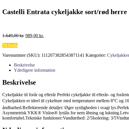
Castelli Entrata cykeljakke sort/rød herre
Den
Den
1.649,00
kr.
989,00
kr.
oprindelige
aktuelle
Til butik
pris
pris
var:
er:
Varenummer (SKU):
1112073828543871141
Kategorier:
Cykeljakker
1.649,00 kr..
989,00 kr..
Beskrivelse
Yderligere information
Beskrivelse
Cykeljakke til forår og efterår Perfekt cykeljakke til efterår- og forår
Cykeljakken er ideel til cykelture med temperaturer mellem 8°C 
åndbarhed.Reflekterende detaljer: Øger synligheden i svagt lys.Perf
Asymmetrisk YKK® Vislon® lynlås for nem åbning og lukning.Letvægt:
komfortabel.Tekniske funktioner:Vandtæthed: 2/5Isolering: 3/5Vindt