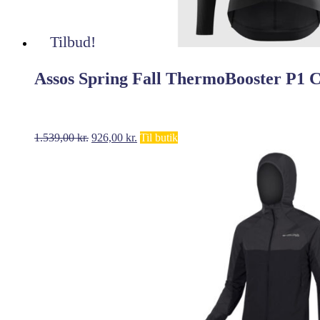
Tilbud!
Assos Spring Fall ThermoBooster P1 C
Den
Den
1.539,00
kr.
926,00
kr.
Til butik
oprindelige
aktuelle
pris
pris
var:
er:
1.539,00 kr..
926,00 kr..