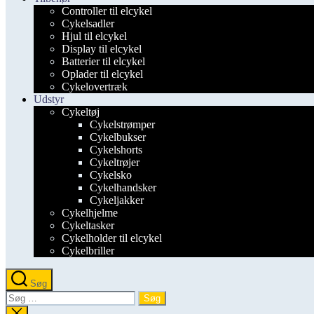
Controller til elcykel
Cykelsadler
Hjul til elcykel
Display til elcykel
Batterier til elcykel
Oplader til elcykel
Cykelovertræk
Udstyr
Cykeltøj
Cykelstrømper
Cykelbukser
Cykelshorts
Cykeltrøjer
Cykelsko
Cykelhandsker
Cykeljakker
Cykelhjelme
Cykeltasker
Cykelholder til elcykel
Cykelbriller
Søg
Søg
efter:
Luk