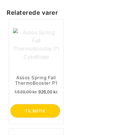
Relaterede varer
Assos Spring Fall
ThermoBooster P1
Cykeltrøje
Den
Den
1.539,00
kr.
926,00
kr.
oprindelige
aktuelle
pris
pris
var:
er:
TIL BUTIK
1.539,00 kr..
926,00 kr..