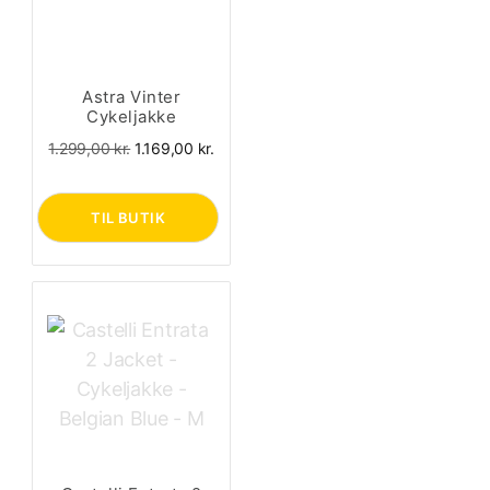
Astra Vinter
Cykeljakke
Den
Den
1.299,00
kr.
1.169,00
kr.
oprindelige
aktuelle
pris
pris
var:
er:
TIL BUTIK
1.299,00 kr..
1.169,00 kr..