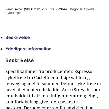
789,00 kr..
552,00 kr..
Varenummer (SKU):
1112071605166992644
Kategorier:
Cykeltøj
,
Cykeltrøjer
Beskrivelse
Yderligere information
Beskrivelse
Specifikationer fra producenten: Espresso
cykeltrøje fra Castelli er af høj kvalitet og
letvægt og idel til sommer. Denne cykeltrøje er
lavet af et materiale kaldet Air_0 Streych, som
er udviklet til at være luftgennemtrængeligt,
komfortabelt og giver den perfekte
pasform.Derudover er stoffet udviklet til at