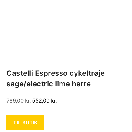
Castelli Espresso cykeltrøje
sage/electric lime herre
Den
Den
789,00
kr.
552,00
kr.
oprindelige
aktuelle
pris
pris
TIL BUTIK
var:
er: