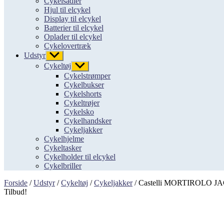
Cykelsadler
Hjul til elcykel
Display til elcykel
Batterier til elcykel
Oplader til elcykel
Cykelovertræk
Udstyr
Vis
undermenu
Cykeltøj
Vis
undermenu
Cykelstrømper
Cykelbukser
Cykelshorts
Cykeltrøjer
Cykelsko
Cykelhandsker
Cykeljakker
Cykelhjelme
Cykeltasker
Cykelholder til elcykel
Cykelbriller
Forside
/
Udstyr
/
Cykeltøj
/
Cykeljakker
/ Castelli MORTIROLO JAC
Tilbud!