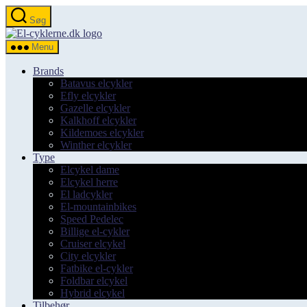
Spring
Søg
til
el-
indholdet
cyklerne.dk
Menu
Brands
Batavus elcykler
Efly elcykler
Gazelle elcykler
Kalkhoff elcykler
Kildemoes elcykler
Winther elcykler
Type
Elcykel dame
Elcykel herre
El ladcykler
El-mountainbikes
Speed Pedelec
Billige el-cykler
Cruiser elcykel
City elcykler
Fatbike el-cykler
Foldbar elcykel
Hybrid elcykel
Tilbehør