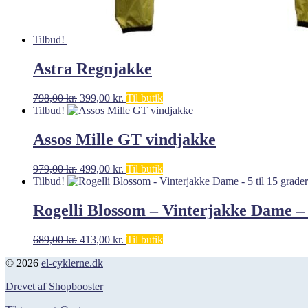
Tilbud!
Astra Regnjakke
Den
Den
798,00
kr.
399,00
kr.
Til butik
oprindelige
aktuelle
Tilbud!
pris
pris
var:
er:
Assos Mille GT vindjakke
798,00 kr..
399,00 kr..
Den
Den
979,00
kr.
499,00
kr.
Til butik
oprindelige
aktuelle
Tilbud!
pris
pris
var:
er:
Rogelli Blossom – Vinterjakke Dame – 5
979,00 kr..
499,00 kr..
Den
Den
689,00
kr.
413,00
kr.
Til butik
oprindelige
aktuelle
© 2026
el-cyklerne.dk
pris
pris
var:
er:
Drevet af Shopbooster
689,00 kr..
413,00 kr..