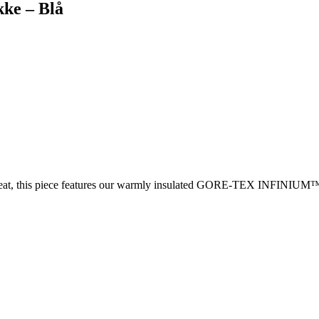
ke – Blå
 overheat, this piece features our warmly insulated GORE-TEX INFINI