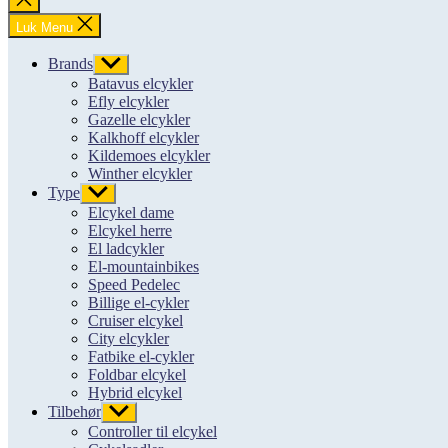
søgning
Luk Menu
Brands
Vis
undermenu
Batavus elcykler
Efly elcykler
Gazelle elcykler
Kalkhoff elcykler
Kildemoes elcykler
Winther elcykler
Type
Vis
undermenu
Elcykel dame
Elcykel herre
El ladcykler
El-mountainbikes
Speed Pedelec
Billige el-cykler
Cruiser elcykel
City elcykler
Fatbike el-cykler
Foldbar elcykel
Hybrid elcykel
Tilbehør
Vis
undermenu
Controller til elcykel