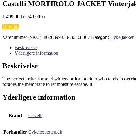
Castelli MORTIROLO JACKET Vinterjak
Den
Den
1.499,00
kr.
749,00
kr.
oprindelige
aktuelle
Til butik
pris
pris
var:
er:
Varenummer (SKU):
8620399333436468067
Kategori:
Cykeljakker
1.499,00 kr..
749,00 kr..
Beskrivelse
Yderligere information
Beskrivelse
The perfect jacket for mild winters or for the rider who tends to
forgoes the membrane to let moisture escape. It
Yderligere information
Brand
Castelli
Forhandler
Cykelexperten.dk