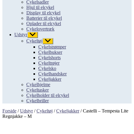
Cykelsadler
Hjul til elcykel
Display til elcykel
Batterier til elcykel
Oplader til elcykel
Cykelovertræk
Udstyr
Vis
undermenu
Cykeltøj
Vis
undermenu
Cykelstrømper
Cykelbukser
Cykelshorts
Cykeltrøjer
Cykelsko
Cykelhandsker
Cykeljakker
Cykelhjelme
Cykeltasker
Cykelholder til elcykel
Cykelbriller
Forside
/
Udstyr
/
Cykeltøj
/
Cykeljakker
/ Castelli – Tempesta Lite
Regnjakke – M