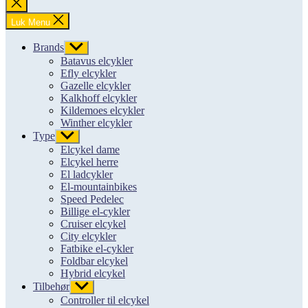
Luk
søgning
Luk Menu
Brands
Vis
undermenu
Batavus elcykler
Efly elcykler
Gazelle elcykler
Kalkhoff elcykler
Kildemoes elcykler
Winther elcykler
Type
Vis
undermenu
Elcykel dame
Elcykel herre
El ladcykler
El-mountainbikes
Speed Pedelec
Billige el-cykler
Cruiser elcykel
City elcykler
Fatbike el-cykler
Foldbar elcykel
Hybrid elcykel
Tilbehør
Vis
undermenu
Controller til elcykel