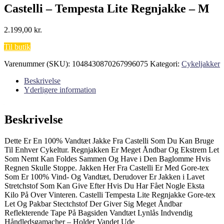
Castelli – Tempesta Lite Regnjakke – M
2.199,00
kr.
Til butik
Varenummer (SKU):
1048430870267996075
Kategori:
Cykeljakker
Beskrivelse
Yderligere information
Beskrivelse
Dette Er En 100% Vandtæt Jakke Fra Castelli Som Du Kan Bruge
Til Enhver Cykeltur. Regnjakken Er Meget Åndbar Og Ekstrem Let
Som Nemt Kan Foldes Sammen Og Have i Den Baglomme Hvis
Regnen Skulle Stoppe. Jakken Her Fra Castelli Er Med Gore-tex
Som Er 100% Vind- Og Vandtæt, Derudover Er Jakken i Lavet
Stretchstof Som Kan Give Efter Hvis Du Har Fået Nogle Eksta
Kilo På Over Vinteren. Castelli Tempesta Lite Regnjakke Gore-tex
Let Og Pakbar Stectchstof Der Giver Sig Meget Åndbar
Reflekterende Tape På Bagsiden Vandtæt Lynlås Indvendig
Håndledsgamacher – Holder Vandet Ude