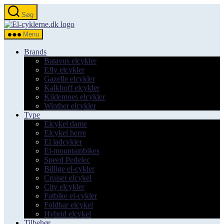
Spring
Søg
til
el-
indholdet
cyklerne.dk
Menu
Brands
Batavus elcykler
Efly elcykler
Gazelle elcykler
Kalkhoff elcykler
Kildemoes elcykler
Winther elcykler
Type
Elcykel dame
Elcykel herre
El ladcykler
El-mountainbikes
Speed Pedelec
Billige el-cykler
Cruiser elcykel
City elcykler
Fatbike el-cykler
Foldbar elcykel
Hybrid elcykel
Tilbehør