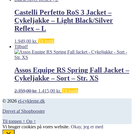
var:
er:
798,00 kr..
399,00 kr..
Castelli Perfetto RoS 3 Jacket –
Cykeljakke – Light Black/Silver
Reflex – L
1.949,00
kr.
Til butik
Tilbud!
Assos Equipe RS Spring Fall Jacket –
Cykeljakke – Sort – Str. XS
Den
Den
2.359,00
kr.
1.415,00
kr.
Til butik
oprindelige
aktuelle
© 2026
el-cyklerne.dk
pris
pris
var:
er:
Drevet af Shopbooster
2.359,00 kr..
1.415,00 kr..
Til toppen
↑
Op
↑
Vi bruger cookies på vores website.
Okay, jeg er med