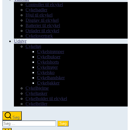
Controller til elcykel
Cykelsadler
Hjul til elcykel
Display til elcykel
Batterier til elcykel
Oplader til elcykel
Cykelovertræk
Udstyr
Cykeltøj
Cykelstrømper
Cykelbukser
Cykelshorts
Cykeltrøjer
Cykelsko
Cykelhandsker
Cykeljakker
Cykelhjelme
Cykeltasker
Cykelholder til elcykel
Cykelbriller
Søg
Søg
efter: