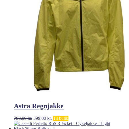
Astra Regnjakke
Den
Den
798,00
kr.
399,00
kr.
Til butik
oprindelige
aktuelle
pris
pris