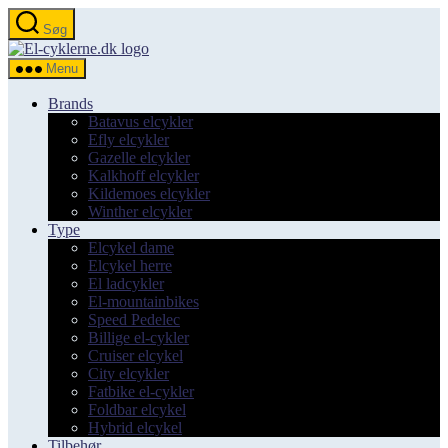
Spring
Søg
til
el-
indholdet
cyklerne.dk
Menu
Brands
Batavus elcykler
Efly elcykler
Gazelle elcykler
Kalkhoff elcykler
Kildemoes elcykler
Winther elcykler
Type
Elcykel dame
Elcykel herre
El ladcykler
El-mountainbikes
Speed Pedelec
Billige el-cykler
Cruiser elcykel
City elcykler
Fatbike el-cykler
Foldbar elcykel
Hybrid elcykel
Tilbehør