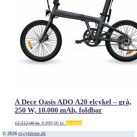
A Dece Oasis ADO A20 elcykel – grå,
250 W, 10.000 mAh, foldbar
Den
Den
12.212,00
kr.
8.899,00
kr.
Til butik
oprindelige
aktuelle
© 2026
el-cyklerne.dk
pris
pris