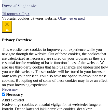
var:
er:
Drevet af Shopbooster
12.212,00 kr..
8.899,00 kr..
Til toppen
↑
Op
↑
Vi bruger cookies på vores website.
Okay, jeg er med
Luk
Privacy Overview
This website uses cookies to improve your experience while you
navigate through the website. Out of these cookies, the cookies that
are categorized as necessary are stored on your browser as they are
essential for the working of basic functionalities of the website. We
also use third-party cookies that help us analyze and understand how
you use this website. These cookies will be stored in your browser
only with your consent. You also have the option to opt-out of these
cookies. But opting out of some of these cookies may have an effect
on your browsing experience.
Necessary
Necessary
Altid aktiveret
Nødvendige cookies er absolut vigtige for, at webstedet fungerer
korrekt. Denne kategori inkluderer kun cookies, der sikrer