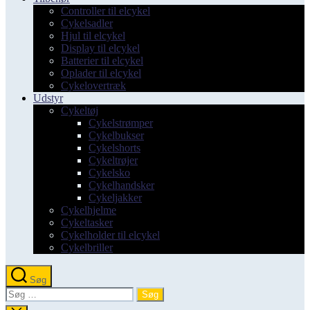
Controller til elcykel
Cykelsadler
Hjul til elcykel
Display til elcykel
Batterier til elcykel
Oplader til elcykel
Cykelovertræk
Udstyr
Cykeltøj
Cykelstrømper
Cykelbukser
Cykelshorts
Cykeltrøjer
Cykelsko
Cykelhandsker
Cykeljakker
Cykelhjelme
Cykeltasker
Cykelholder til elcykel
Cykelbriller
Søg
Søg
efter: