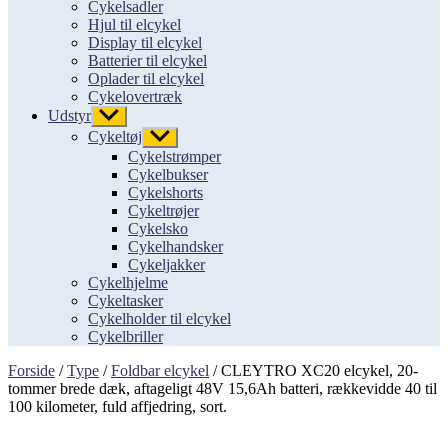
Cykelsadler
Hjul til elcykel
Display til elcykel
Batterier til elcykel
Oplader til elcykel
Cykelovertræk
Udstyr
Vis
undermenu
Cykeltøj
Vis
undermenu
Cykelstrømper
Cykelbukser
Cykelshorts
Cykeltrøjer
Cykelsko
Cykelhandsker
Cykeljakker
Cykelhjelme
Cykeltasker
Cykelholder til elcykel
Cykelbriller
Forside
/
Type
/
Foldbar elcykel
/ CLEYTRO XC20 elcykel, 20-
tommer brede dæk, aftageligt 48V 15,6Ah batteri, rækkevidde 40 til
100 kilometer, fuld affjedring, sort.