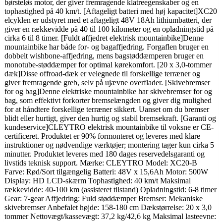
børsteløs motor, der giver fremragende klatreegenskaber og en
tophastighed på 40 km/t. [Aftageligt batteri med høj kapacitet]XC20
elcyklen er udstyret med et aftageligt 48V 18Ah lithiumbatteri, der
giver en rækkevidde på 40 til 100 kilometer og en opladningstid på
cirka 6 til 8 timer. [Fuldt affjedret elektrisk mountainbike]Denne
mountainbike har både for- og bagaffjedring. Forgaflen bruger en
dobbelt wishbone-affjedring, mens bagstøddæmperen bruger en
monotube-støddæmper for optimal kørekomfort. [20 x 3,0-tommer
dæk]Disse offroad-dæk er velegnede til forskellige terræner og
giver fremragende greb, selv på ujævne overflader. [Skivebremser
for og bag]Denne elektriske mountainbike har skivebremser for og
bag, som effektivt forkorter bremselængden og giver dig mulighed
for at håndtere forskellige terræner sikkert. Uanset om du bremser
blidt eller hurtigt, giver den hurtig og stabil bremsekraft. [Garanti og
kundeservice]CLEYTRO elektrisk mountainbike til voksne er CE-
certificeret. Produktet er 90% formonteret og leveres med klare
instruktioner og nødvendige værktøjer; montering tager kun cirka 5
minutter. Produktet leveres med 180 dages reservedelsgaranti og
livstids teknisk support. Mærke: CLEYTRO Model: XC20-B
Farve: Rød/Sort tilgængelig Batteri: 48V x 15,6Ah Motor: 500W
Display: HD LCD-skærm Tophastighed: 40 km/t Maksimal
rækkevidde: 40-100 km (assisteret tilstand) Opladningstid: 6-8 timer
Gear: 7-gear Affjedring: Fuld støddæmper Bremser: Mekaniske
skivebremser Anbefalet højde: 158-180 cm Dækstørrelse: 20 x 3,0
tommer Nettovægt/kassevægt: 37,2 kg/42,6 kg Maksimal lasteevne: