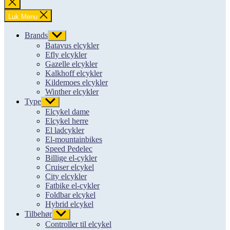
Luk
søgning
Luk Menu
Brands
Vis
undermenu
Batavus elcykler
Efly elcykler
Gazelle elcykler
Kalkhoff elcykler
Kildemoes elcykler
Winther elcykler
Type
Vis
undermenu
Elcykel dame
Elcykel herre
El ladcykler
El-mountainbikes
Speed Pedelec
Billige el-cykler
Cruiser elcykel
City elcykler
Fatbike el-cykler
Foldbar elcykel
Hybrid elcykel
Tilbehør
Vis
undermenu
Controller til elcykel