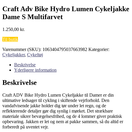
Craft Adv Bike Hydro Lumen Cykeljakke
Dame S Multifarvet
1.250,00
kr.
Til butik
Varenummer (SKU):
1063404795037663982
Kategorier:
Cykeljakker
,
Cykeltøj
Beskrivelse
Yderligere information
Beskrivelse
Craft ADV Bike Hydro Lumen Cykeljakke til Damer er din
ultimative ledsager til cykling i skiftende vejrforhold. Den
vandafvisende jakke holder dig tør under let regn, og de
reflekterende detaljer gør dig synlig i mørket. Det strækbare
materiale sikrer bevægelsesfrihed, og de 4 lommer giver praktisk
opbevaring. Jakken er let og nem at pakke sammen, så du altid er
forberedt på uventet vejr.