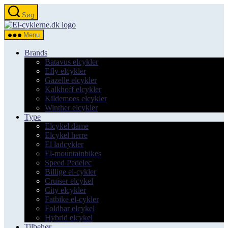
Spring
Søg
til
el-
indholdet
cyklerne.dk
Menu
Brands
Batavus elcykler
Efly elcykler
Gazelle elcykler
Kalkhoff elcykler
Kildemoes elcykler
Winther elcykler
Type
Elcykel dame
Elcykel herre
El ladcykler
El-mountainbikes
Speed Pedelec
Billige el-cykler
Cruiser elcykel
City elcykler
Fatbike el-cykler
Foldbar elcykel
Hybrid elcykel
Tilbehør