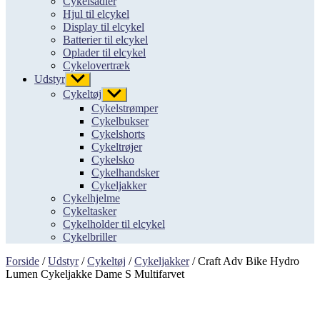
Cykelsadler
Hjul til elcykel
Display til elcykel
Batterier til elcykel
Oplader til elcykel
Cykelovertræk
Udstyr
Vis
undermenu
Cykeltøj
Vis
undermenu
Cykelstrømper
Cykelbukser
Cykelshorts
Cykeltrøjer
Cykelsko
Cykelhandsker
Cykeljakker
Cykelhjelme
Cykeltasker
Cykelholder til elcykel
Cykelbriller
Forside
/
Udstyr
/
Cykeltøj
/
Cykeljakker
/ Craft Adv Bike Hydro
Lumen Cykeljakke Dame S Multifarvet