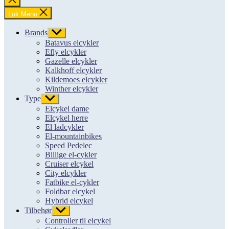
søgning
Luk Menu
Brands
Vis
undermenu
Batavus elcykler
Efly elcykler
Gazelle elcykler
Kalkhoff elcykler
Kildemoes elcykler
Winther elcykler
Type
Vis
undermenu
Elcykel dame
Elcykel herre
El ladcykler
El-mountainbikes
Speed Pedelec
Billige el-cykler
Cruiser elcykel
City elcykler
Fatbike el-cykler
Foldbar elcykel
Hybrid elcykel
Tilbehør
Vis
undermenu
Controller til elcykel