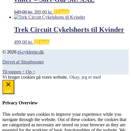
Den
Den
649,00
kr.
389,00
kr.
Til butik
oprindelige
aktuelle
pris
pris
var:
er:
Trek Circuit Cykelshorts til Kvinder
649,00 kr..
389,00 kr..
499,00
kr.
Til butik
© 2026
el-cyklerne.dk
Drevet af Shopbooster
Til toppen
↑
Op
↑
Vi bruger cookies på vores website.
Okay, jeg er med
Luk
Privacy Overview
This website uses cookies to improve your experience while you
navigate through the website. Out of these cookies, the cookies that
are categorized as necessary are stored on your browser as they are
essential for the working of basic functionalities of the website. We