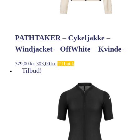
PATHTAKER – Cykeljakke –
Windjacket – OffWhite – Kvinde –
XL
Den
Den
379,00
kr.
303,00
kr.
Til butik
oprindelige
aktuelle
Tilbud!
pris
pris
var:
er:
379,00 kr..
303,00 kr..