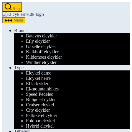
Spring
Søg
til
el-
indholdet
cyklerne.dk
Menu
Brands
Batavus elcykler
Efly elcykler
Gazelle elcykler
Kalkhoff elcykler
Kildemoes elcykler
Winther elcykler
Type
Elcykel dame
Elcykel herre
El ladcykler
El-mountainbikes
Speed Pedelec
Billige el-cykler
Cruiser elcykel
City elcykler
Fatbike el-cykler
Foldbar elcykel
Hybrid elcykel
Tilbehør