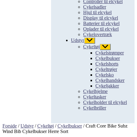
Controller til elcykel
Cykelsadler
Hjul til elcykel
Display til elcykel
Batterier til elcykel
Oplader til elcykel
Cykelovertræk
Udstyr
Vis
undermenu
Cykeltøj
Vis
undermenu
Cykelstrømper
Cykelbukser
Cykelshorts
Cykeltrøjer
Cykelsko
Cykelhandsker
Cykeljakker
Cykelhjelme
Cykeltasker
Cykelholder til elcykel
Cykelbriller
Forside
/
Udstyr
/
Cykeltøj
/
Cykelbukser
/ Craft Core Bike Subz
Wind Bib Cykelbukser Herre Sort