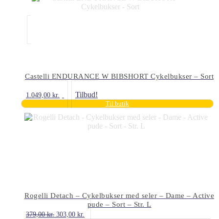
Castelli ENDURANCE W BIBSHORT Cykelbukser – Sort
Tilbud!
1.049,00
kr.
Til butik
Rogelli Detach – Cykelbukser med seler – Dame – Active
pude – Sort – Str. L
Den
Den
379,00
kr.
303,00
kr.