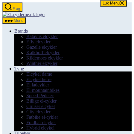
Luk Menu
Spring
Søg
til
el-
indholdet
cyklerne.dk
Menu
Brands
Batavus elcykler
Efly elcykler
Gazelle elcykler
Kalkhoff elcykler
Kildemoes elcykler
Winther elcykler
Type
Elcykel dame
Elcykel herre
El ladcykler
El-mountainbikes
Speed Pedelec
Billige el-cykler
Cruiser elcykel
City elcykler
Fatbike el-cykler
Foldbar elcykel
Hybrid elcykel
Tilbehør