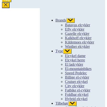
Luk
søgning
Brands
Vis
undermenu
Batavus elcykler
Efly elcykler
Gazelle elcykler
Kalkhoff elcykler
Kildemoes elcykler
Winther elcykler
Type
Vis
undermenu
Elcykel dame
Elcykel herre
El ladcykler
El-mountainbikes
Speed Pedelec
Billige el-cykler
Cruiser elcykel
City elcykler
Fatbike el-cykler
Foldbar elcykel
Hybrid elcykel
Tilbehør
Vis
undermenu