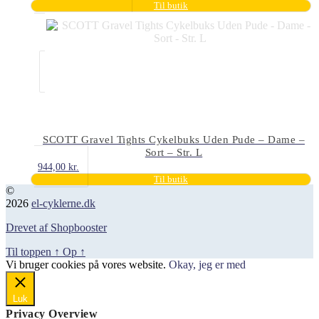
oprindelige
aktuelle
Til butik
pris
pris
var:
er:
379,00 kr..
303,00 kr..
SCOTT Gravel Tights Cykelbuks Uden Pude – Dame –
Sort – Str. L
944,00
kr.
Til butik
©
2026
el-cyklerne.dk
Drevet af Shopbooster
Til toppen
↑
Op
↑
Vi bruger cookies på vores website.
Okay, jeg er med
Luk
Privacy Overview