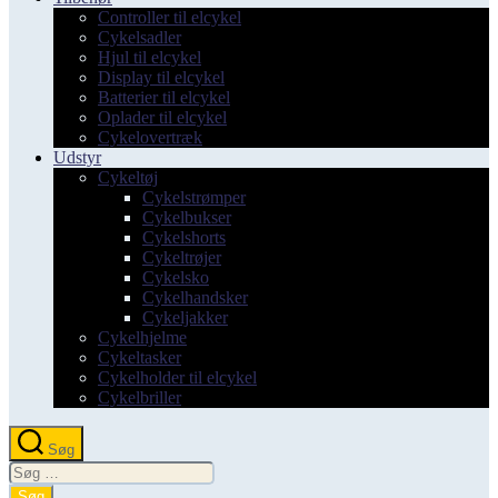
Controller til elcykel
Cykelsadler
Hjul til elcykel
Display til elcykel
Batterier til elcykel
Oplader til elcykel
Cykelovertræk
Udstyr
Cykeltøj
Cykelstrømper
Cykelbukser
Cykelshorts
Cykeltrøjer
Cykelsko
Cykelhandsker
Cykeljakker
Cykelhjelme
Cykeltasker
Cykelholder til elcykel
Cykelbriller
Søg
Søg
efter: