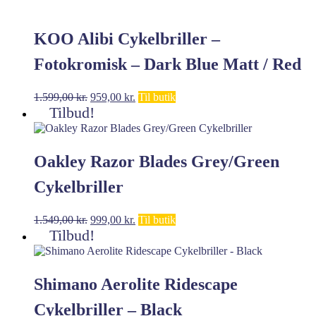
KOO Alibi Cykelbriller –
Fotokromisk – Dark Blue Matt / Red
Photochromic
Den
Den
1.599,00
kr.
959,00
kr.
Til butik
oprindelige
aktuelle
Tilbud!
pris
pris
var:
er:
1.599,00 kr..
959,00 kr..
Oakley Razor Blades Grey/Green
Cykelbriller
Den
Den
1.549,00
kr.
999,00
kr.
Til butik
oprindelige
aktuelle
Tilbud!
pris
pris
var:
er:
1.549,00 kr..
999,00 kr..
Shimano Aerolite Ridescape
Cykelbriller – Black