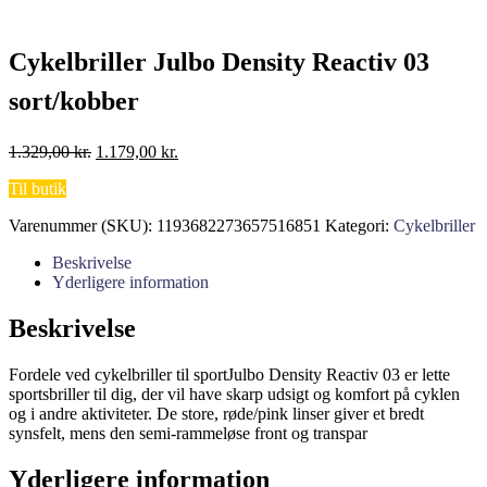
Cykelbriller Julbo Density Reactiv 03
sort/kobber
Den
Den
1.329,00
kr.
1.179,00
kr.
oprindelige
aktuelle
Til butik
pris
pris
var:
er:
Varenummer (SKU):
1193682273657516851
Kategori:
Cykelbriller
1.329,00 kr..
1.179,00 kr..
Beskrivelse
Yderligere information
Beskrivelse
Fordele ved cykelbriller til sportJulbo Density Reactiv 03 er lette
sportsbriller til dig, der vil have skarp udsigt og komfort på cyklen
og i andre aktiviteter. De store, røde/pink linser giver et bredt
synsfelt, mens den semi-rammeløse front og transpar
Yderligere information