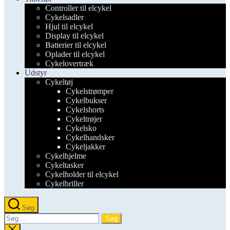
Controller til elcykel
Cykelsadler
Hjul til elcykel
Display til elcykel
Batterier til elcykel
Oplader til elcykel
Cykelovertræk
Udstyr
Cykeltøj
Cykelstrømper
Cykelbukser
Cykelshorts
Cykeltrøjer
Cykelsko
Cykelhandsker
Cykeljakker
Cykelhjelme
Cykeltasker
Cykelholder til elcykel
Cykelbriller
Søg
Søg
efter:
Luk