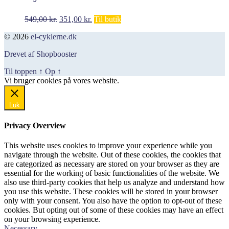
Den
Den
549,00
kr.
351,00
kr.
Til butik
oprindelige
aktuelle
© 2026
el-cyklerne.dk
pris
pris
var:
er:
Drevet af Shopbooster
549,00 kr..
351,00 kr..
Til toppen
↑
Op
↑
Vi bruger cookies på vores website.
Okay, jeg er med
Luk
Privacy Overview
This website uses cookies to improve your experience while you
navigate through the website. Out of these cookies, the cookies that
are categorized as necessary are stored on your browser as they are
essential for the working of basic functionalities of the website. We
also use third-party cookies that help us analyze and understand how
you use this website. These cookies will be stored in your browser
only with your consent. You also have the option to opt-out of these
cookies. But opting out of some of these cookies may have an effect
on your browsing experience.
Necessary