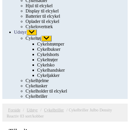
Cykelsadler
Hjul til elcykel
Display til elcykel
Batterier til elcykel
Oplader til elcykel
Cykelovertræk
Udstyr
Vis
undermenu
Cykeltøj
Vis
undermenu
Cykelstrømper
Cykelbukser
Cykelshorts
Cykeltrøjer
Cykelsko
Cykelhandsker
Cykeljakker
Cykelhjelme
Cykeltasker
Cykelholder til elcykel
Cykelbriller
Forside
/
Udstyr
/
Cykelbriller
/ Cykelbriller Julbo Density
Reactiv 03 sort/kobber