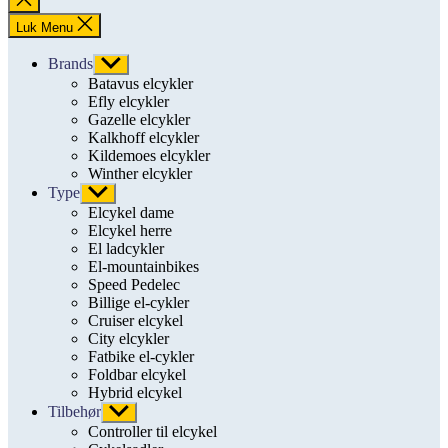
søgning
Luk Menu
Brands
Vis
undermenu
Batavus elcykler
Efly elcykler
Gazelle elcykler
Kalkhoff elcykler
Kildemoes elcykler
Winther elcykler
Type
Vis
undermenu
Elcykel dame
Elcykel herre
El ladcykler
El-mountainbikes
Speed Pedelec
Billige el-cykler
Cruiser elcykel
City elcykler
Fatbike el-cykler
Foldbar elcykel
Hybrid elcykel
Tilbehør
Vis
undermenu
Controller til elcykel