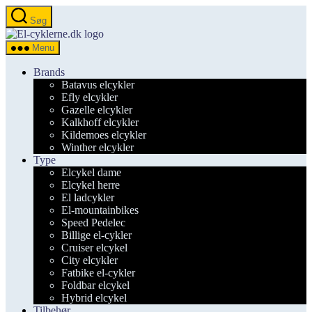
Spring
Søg
til
el-
indholdet
cyklerne.dk
Menu
Brands
Batavus elcykler
Efly elcykler
Gazelle elcykler
Kalkhoff elcykler
Kildemoes elcykler
Winther elcykler
Type
Elcykel dame
Elcykel herre
El ladcykler
El-mountainbikes
Speed Pedelec
Billige el-cykler
Cruiser elcykel
City elcykler
Fatbike el-cykler
Foldbar elcykel
Hybrid elcykel
Tilbehør