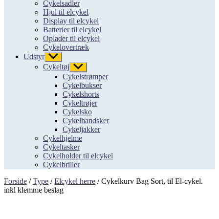
Cykelsadler
Hjul til elcykel
Display til elcykel
Batterier til elcykel
Oplader til elcykel
Cykelovertræk
Udstyr
Vis
undermenu
Cykeltøj
Vis
undermenu
Cykelstrømper
Cykelbukser
Cykelshorts
Cykeltrøjer
Cykelsko
Cykelhandsker
Cykeljakker
Cykelhjelme
Cykeltasker
Cykelholder til elcykel
Cykelbriller
Forside
/
Type
/
Elcykel herre
/ Cykelkurv Bag Sort, til El-cykel.
inkl klemme beslag