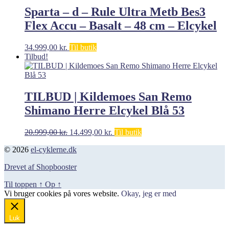
Sparta – d – Rule Ultra Metb Bes3
Flex Accu – Basalt – 48 cm – Elcykel
34.999,00
kr.
Til butik
Tilbud!
TILBUD | Kildemoes San Remo
Shimano Herre Elcykel Blå 53
Den
Den
20.999,00
kr.
14.499,00
kr.
Til butik
oprindelige
aktuelle
© 2026
el-cyklerne.dk
pris
pris
var:
er:
Drevet af Shopbooster
20.999,00 kr..
14.499,00 kr..
Til toppen
↑
Op
↑
Vi bruger cookies på vores website.
Okay, jeg er med
Luk