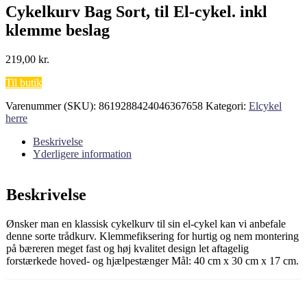
Cykelkurv Bag Sort, til El-cykel. inkl
klemme beslag
219,00
kr.
Til butik
Varenummer (SKU):
8619288424046367658
Kategori:
Elcykel
herre
Beskrivelse
Yderligere information
Beskrivelse
Ønsker man en klassisk cykelkurv til sin el-cykel kan vi anbefale
denne sorte trådkurv. Klemmefiksering for hurtig og nem montering
på bæreren meget fast og høj kvalitet design let aftagelig
forstærkede hoved- og hjælpestænger Mål: 40 cm x 30 cm x 17 cm.