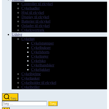
Controller til elcykel
Cykelsadler
Hjul til elcykel
Display til elcykel
Batterier til elcykel
Oplader til elcykel
Cykelovertræk
Udstyr
Cykeltøj
Cykelstrømper
Cykelbukser
Cykelshorts
Cykeltrøjer
Cykelsko
Cykelhandsker
Cykeljakker
Cykelhjelme
Cykeltasker
Cykelholder til elcykel
Cykelbriller
Søg
Søg
efter: