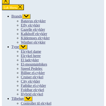
Luk
søgning
Luk Menu
Brands
Vis
undermenu
Batavus elcykler
Efly elcykler
Gazelle elcykler
Kalkhoff elcykler
Kildemoes elcykler
Winther elcykler
Type
Vis
undermenu
Elcykel dame
Elcykel herre
El ladcykler
El-mountainbikes
Speed Pedelec
Billige el-cykler
Cruiser elcykel
City elcykler
Fatbike el-cykler
Foldbar elcykel
Hybrid elcykel
Tilbehør
Vis
undermenu
Controller til elcykel