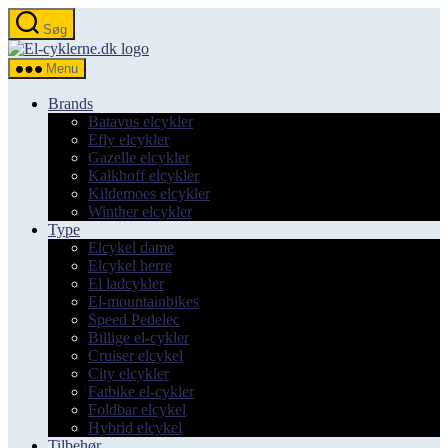
Spring
Søg
til
el-
indholdet
cyklerne.dk
Menu
Brands
Batavus elcykler
Efly elcykler
Gazelle elcykler
Kalkhoff elcykler
Kildemoes elcykler
Winther elcykler
Type
Elcykel dame
Elcykel herre
El ladcykler
El-mountainbikes
Speed Pedelec
Billige el-cykler
Cruiser elcykel
City elcykler
Fatbike el-cykler
Foldbar elcykel
Hybrid elcykel
Tilbehør