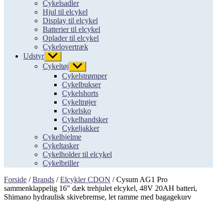
Cykelsadler
Hjul til elcykel
Display til elcykel
Batterier til elcykel
Oplader til elcykel
Cykelovertræk
Udstyr
Vis
undermenu
Cykeltøj
Vis
undermenu
Cykelstrømper
Cykelbukser
Cykelshorts
Cykeltrøjer
Cykelsko
Cykelhandsker
Cykeljakker
Cykelhjelme
Cykeltasker
Cykelholder til elcykel
Cykelbriller
Forside
/
Brands
/
Elcykler CDON
/ Cysum AG1 Pro
sammenklappelig 16″ dæk trehjulet elcykel, 48V 20AH batteri,
Shimano hydraulisk skivebremse, let ramme med bagagekurv