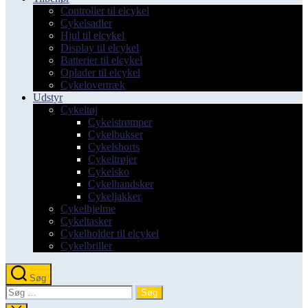
Controller til elcykel
Cykelsadler
Hjul til elcykel
Display til elcykel
Batterier til elcykel
Oplader til elcykel
Cykelovertræk
Udstyr
Cykeltøj
Cykelstrømper
Cykelbukser
Cykelshorts
Cykeltrøjer
Cykelsko
Cykelhandsker
Cykeljakker
Cykelhjelme
Cykeltasker
Cykelholder til elcykel
Cykelbriller
Søg
Søg
efter: