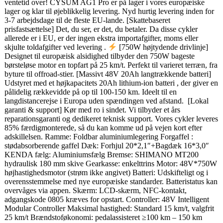
ventetid over! CYSUM AG1 Pro er på lager i vores europæiske
lager og klar til øjeblikkelig levering. Nyd hurtig levering inden for
3-7 arbejdsdage til de fleste EU-lande. [Skattebaseret
prisfastsættelse] Det, du ser, er det, du betaler. Da disse cykler
allerede er i EU, er der ingen ekstra importafgifter, moms eller
skjulte toldafgifter ved levering .
[750W højtydende drivlinje]
Designet til europæisk alsidighed tilbyder den 750W bageste
børsteløse motor en topfart på 25 km/t. Perfekt til varieret terræn, fra
byture til offroad-stier. [Massivt 48V 20Ah langtrækkende batteri]
Udstyret med et højkapacitets 20Ah lithium-ion batteri , der giver en
pålidelig rækkevidde på op til 100-150 km. Ideelt til en
langdistancerejse i Europa uden spændingen ved afstand.
[Lokal
garanti & support] Kør med ro i sindet. Vi tilbyder et års
reparationsgaranti og dedikeret teknisk support. Vores cykler leveres
85% færdigmonterede, så du kan komme ud på vejen kort efter
adskillelsen. Ramme: Foldbar aluminiumlegering Forgaffel :
stødabsorberende gaffel Dæk: Forhjul 20*2,1″+Bagdæk 16*3,0″
KENDA fælg: Aluminiumsfælg Bremse: SHIMANO MT200
hydraulisk 180 mm skive Gearkasse: enkelttrins Motor: 48V*750W
højhastighedsmotor (strøm ikke angivet) Batteri: Udskifteligt og i
overensstemmelse med nye europæiske standarder. Batteristatus kan
overvåges via appen. Skærm: LCD-skærm, NFC-kontakt,
adgangskode 0805 kræves for opstart. Controller: 48V Intelligent
Modular Controller Maksimal hastighed: Standard 15 km/t, valgfrit
25 km/t Brændstoføkonomi: pedalassisteret ≥100 km – 150 km