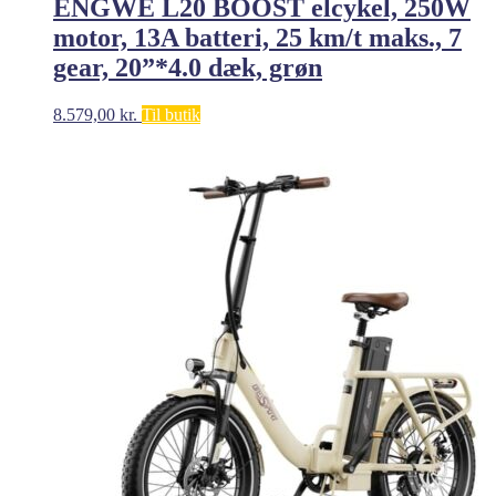
ENGWE L20 BOOST elcykel, 250W
motor, 13A batteri, 25 km/t maks., 7
gear, 20”*4.0 dæk, grøn
8.579,00
kr.
Til butik