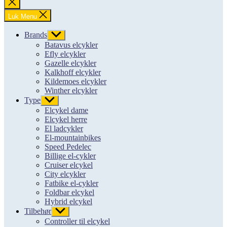
Luk
søgning
Luk Menu
Brands
Vis
undermenu
Batavus elcykler
Efly elcykler
Gazelle elcykler
Kalkhoff elcykler
Kildemoes elcykler
Winther elcykler
Type
Vis
undermenu
Elcykel dame
Elcykel herre
El ladcykler
El-mountainbikes
Speed Pedelec
Billige el-cykler
Cruiser elcykel
City elcykler
Fatbike el-cykler
Foldbar elcykel
Hybrid elcykel
Tilbehør
Vis
undermenu
Controller til elcykel