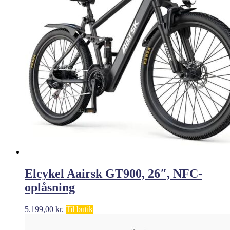
Elcykel Aairsk GT900, 26″, NFC-
oplåsning
5.199,00
kr.
Til butik