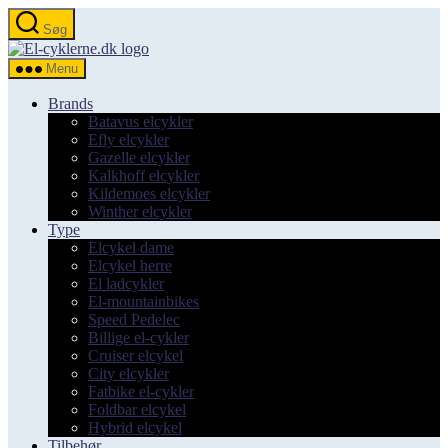
Spring
Søg
til
el-
indholdet
cyklerne.dk
Menu
Brands
Batavus elcykler
Efly elcykler
Gazelle elcykler
Kalkhoff elcykler
Kildemoes elcykler
Winther elcykler
Type
Elcykel dame
Elcykel herre
El ladcykler
El-mountainbikes
Speed Pedelec
Billige el-cykler
Cruiser elcykel
City elcykler
Fatbike el-cykler
Foldbar elcykel
Hybrid elcykel
Tilbehør