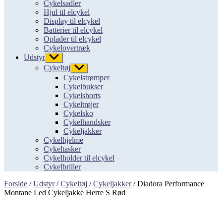
Cykelsadler
Hjul til elcykel
Display til elcykel
Batterier til elcykel
Oplader til elcykel
Cykelovertræk
Udstyr
Vis
undermenu
Cykeltøj
Vis
undermenu
Cykelstrømper
Cykelbukser
Cykelshorts
Cykeltrøjer
Cykelsko
Cykelhandsker
Cykeljakker
Cykelhjelme
Cykeltasker
Cykelholder til elcykel
Cykelbriller
Forside
/
Udstyr
/
Cykeltøj
/
Cykeljakker
/ Diadora Performance
Montane Led Cykeljakke Herre S Rød