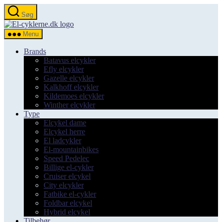
Spring
Søg
til
el-
indholdet
cyklerne.dk
Menu
Brands
Batavus elcykler
Efly elcykler
Gazelle elcykler
Kalkhoff elcykler
Kildemoes elcykler
Winther elcykler
Type
Elcykel dame
Elcykel herre
El ladcykler
El-mountainbikes
Speed Pedelec
Billige el-cykler
Cruiser elcykel
City elcykler
Fatbike el-cykler
Foldbar elcykel
Hybrid elcykel
Tilbehør