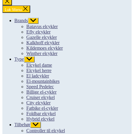
Luk
søgning
Luk Menu
Brands
Vis
undermenu
Batavus elcykler
Efly elcykler
Gazelle elcykler
Kalkhoff elcykler
Kildemoes elcykler
Winther elcykler
Type
Vis
undermenu
Elcykel dame
Elcykel herre
El ladcykler
El-mountainbikes
Speed Pedelec
Billige el-cykler
Cruiser elcykel
City elcykler
Fatbike el-cykler
Foldbar elcykel
Hybrid elcykel
Tilbehør
Vis
undermenu
Controller til elcykel