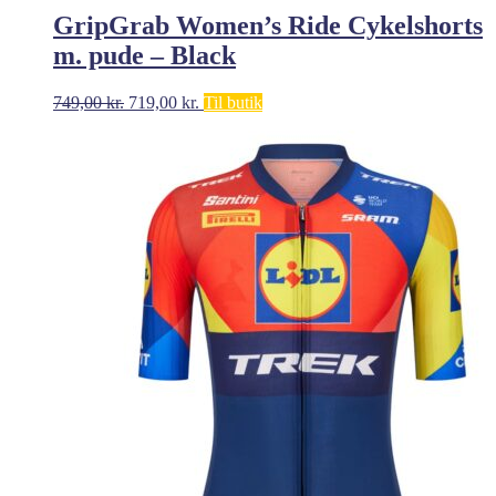
GripGrab Women’s Ride Cykelshorts
m. pude – Black
Den
Den
749,00
kr.
719,00
kr.
Til butik
oprindelige
aktuelle
pris
pris
var:
er:
749,00 kr..
719,00 kr..