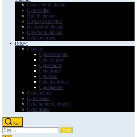
Controller til elcykel
Cykelsadler
Hjul til elcykel
Display til elcykel
Batterier til elcykel
Oplader til elcykel
Cykelovertræk
Udstyr
Cykeltøj
Cykelstrømper
Cykelbukser
Cykelshorts
Cykeltrøjer
Cykelsko
Cykelhandsker
Cykeljakker
Cykelhjelme
Cykeltasker
Cykelholder til elcykel
Cykelbriller
Søg
Søg
efter: