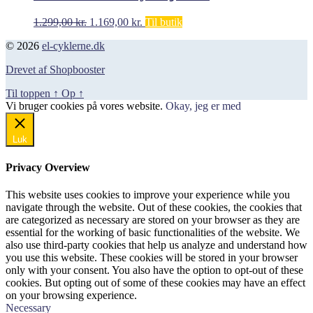
Den
Den
1.299,00
kr.
1.169,00
kr.
Til butik
oprindelige
aktuelle
© 2026
el-cyklerne.dk
pris
pris
var:
er:
Drevet af Shopbooster
1.299,00 kr..
1.169,00 kr..
Til toppen
↑
Op
↑
Vi bruger cookies på vores website.
Okay, jeg er med
Luk
Privacy Overview
This website uses cookies to improve your experience while you
navigate through the website. Out of these cookies, the cookies that
are categorized as necessary are stored on your browser as they are
essential for the working of basic functionalities of the website. We
also use third-party cookies that help us analyze and understand how
you use this website. These cookies will be stored in your browser
only with your consent. You also have the option to opt-out of these
cookies. But opting out of some of these cookies may have an effect
on your browsing experience.
Necessary