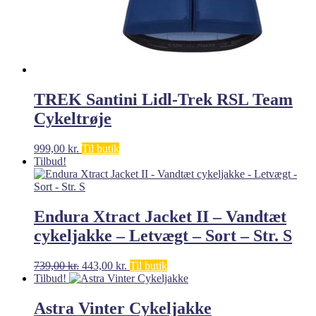
TREK Santini Lidl-Trek RSL Team
Cykeltrøje
999,00
kr.
Til butik
Tilbud!
Endura Xtract Jacket II – Vandtæt
cykeljakke – Letvægt – Sort – Str. S
Den
Den
739,00
kr.
443,00
kr.
Til butik
oprindelige
aktuelle
Tilbud!
pris
pris
var:
er:
Astra Vinter Cykeljakke
739,00 kr..
443,00 kr..