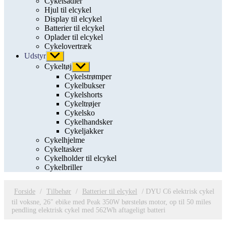
Cykelsadler
Hjul til elcykel
Display til elcykel
Batterier til elcykel
Oplader til elcykel
Cykelovertræk
Udstyr
Vis
undermenu
Cykeltøj
Vis
undermenu
Cykelstrømper
Cykelbukser
Cykelshorts
Cykeltrøjer
Cykelsko
Cykelhandsker
Cykeljakker
Cykelhjelme
Cykeltasker
Cykelholder til elcykel
Cykelbriller
Forside
/
Tilbehør
/
Batterier til elcykel
/ DYU C6 elektrisk cykel
til voksne, 26″ ebike med Peak 350W børsteløs motor, op til 50 miles
pendling elektrisk cykel med 562Wh aftageligt batteri