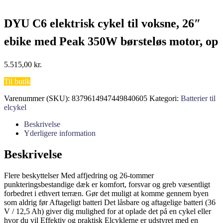
DYU C6 elektrisk cykel til voksne, 26″
ebike med Peak 350W børsteløs motor, op
til 50 miles pendling elektrisk cykel med
5.515,00
kr.
562Wh aftageligt batteri
Til butik
Varenummer (SKU):
8379614947449840605
Kategori:
Batterier til
elcykel
Beskrivelse
Yderligere information
Beskrivelse
Flere beskyttelser Med affjedring og 26-tommer
punkteringsbestandige dæk er komfort, forsvar og greb væsentligt
forbedret i ethvert terræn. Gør det muligt at komme gennem byen
som aldrig før Aftageligt batteri Det låsbare og aftagelige batteri (36
V / 12,5 Ah) giver dig mulighed for at oplade det på en cykel eller
hvor du vil Effektiv og praktisk Elcyklerne er udstyret med en