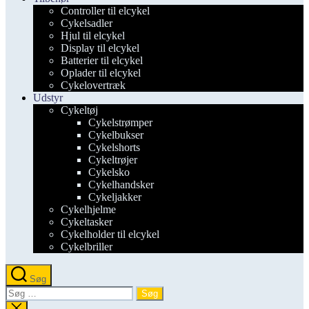
Controller til elcykel
Cykelsadler
Hjul til elcykel
Display til elcykel
Batterier til elcykel
Oplader til elcykel
Cykelovertræk
Udstyr
Cykeltøj
Cykelstrømper
Cykelbukser
Cykelshorts
Cykeltrøjer
Cykelsko
Cykelhandsker
Cykeljakker
Cykelhjelme
Cykeltasker
Cykelholder til elcykel
Cykelbriller
Søg
Søg
efter:
Luk