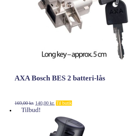
AXA Bosch BES 2 batteri-lås
Den
Den
169,00
kr.
140,00
kr.
Til butik
oprindelige
aktuelle
Tilbud!
pris
pris
var:
er:
169,00 kr..
140,00 kr..