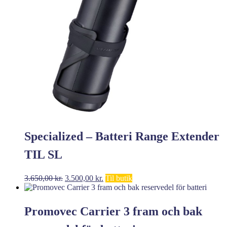
Specialized – Batteri Range Extender
TIL SL
Den
Den
3.650,00
kr.
3.500,00
kr.
Til butik
oprindelige
aktuelle
pris
pris
var:
er:
Promovec Carrier 3 fram och bak
3.650,00 kr..
3.500,00 kr..