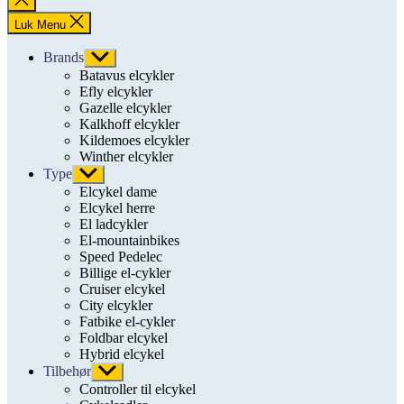
søgning
Luk Menu
Brands
Vis
undermenu
Batavus elcykler
Efly elcykler
Gazelle elcykler
Kalkhoff elcykler
Kildemoes elcykler
Winther elcykler
Type
Vis
undermenu
Elcykel dame
Elcykel herre
El ladcykler
El-mountainbikes
Speed Pedelec
Billige el-cykler
Cruiser elcykel
City elcykler
Fatbike el-cykler
Foldbar elcykel
Hybrid elcykel
Tilbehør
Vis
undermenu
Controller til elcykel