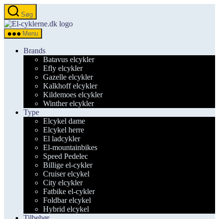
Spring
Søg
til
el-
indholdet
cyklerne.dk
Menu
Brands
Batavus elcykler
Efly elcykler
Gazelle elcykler
Kalkhoff elcykler
Kildemoes elcykler
Winther elcykler
Type
Elcykel dame
Elcykel herre
El ladcykler
El-mountainbikes
Speed Pedelec
Billige el-cykler
Cruiser elcykel
City elcykler
Fatbike el-cykler
Foldbar elcykel
Hybrid elcykel
Tilbehør