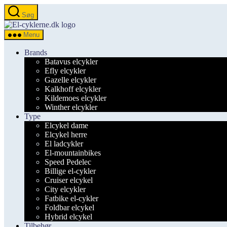
Spring
Søg
til
el-
indholdet
cyklerne.dk
Menu
Brands
Batavus elcykler
Efly elcykler
Gazelle elcykler
Kalkhoff elcykler
Kildemoes elcykler
Winther elcykler
Type
Elcykel dame
Elcykel herre
El ladcykler
El-mountainbikes
Speed Pedelec
Billige el-cykler
Cruiser elcykel
City elcykler
Fatbike el-cykler
Foldbar elcykel
Hybrid elcykel
Tilbehør