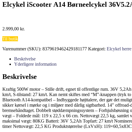
Elcykel iScooter A14 Børneelcykel 36V5.
2.999,00
kr.
Til butik
Varenummer (SKU):
8379619462429181177
Kategori:
Elcykel herre
Beskrivelse
Yderligere information
Beskrivelse
Kraftig 500W motor – Stille drift, egnet til offentlige rum. 36V 5,2Ah 
km/t, S-tilstand: 27 km/t. Kan nemt skiftes med “M”-knappen (tryk to 
Bluetooth A14-kompatibel – Indbyggede højttalere, der gør det muligt f
sikker kørsel i mørke og i miljøer med dårlig sigtbarhed. 14″ offroa
bremsehåndtaget. Dobbelt støddæmpningssystem – Forhjulsbøsning og b
vægt – Foldede mål: 119 x 22,5 x 66 cm. Nettovægt 22,5 kg, samlet v
maksimal vægt: 80KG Batteri: 36V 5,2Ah Topfart: 27 km/t Nominer
timer Nettovægt: 22,5 KG Produktstørrelse (LxVxH): 119×60,5x83