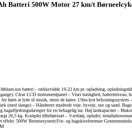
2Ah Batteri 500W Motor 27 km/t Børneelcyk
lithium-ion batteri – rækkevidde 19-22 km pr. opladning, opladningstid 6
gange). Clear LCD instrumentpanel – Viser hastighed, batteriniveau, has
or børn at lytte til musik, mens de kører. Ultra-lyst belysningssystem –
d-dæk (med slange) – Håndterer mudrede veje, byveje, sne og sand. Bages
agaffjedringsdæmper for en behagelig tur. Høj lastkapacitet – Maksim
ægt 26,5 kg. Komplet tilbehørssæt – Værktøj, oplader, installationsm
et effekt: 500W Bremsesystem:For- og bagskivebremser Gennemsnitsh
CM