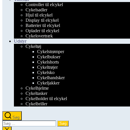
Controller til elcykel
Cykelsadler
Hjul til elcykel
Display til elcykel
Batterier til elcykel
Oplader til elcykel
Cykelovertræk
Udstyr
Cykeltøj
Cykelstrømper
Cykelbukser
Cykelshorts
Cykeltrøjer
Cykelsko
Cykelhandsker
Cykeljakker
Cykelhjelme
Cykeltasker
Cykelholder til elcykel
Cykelbriller
Søg
Søg
efter:
Luk