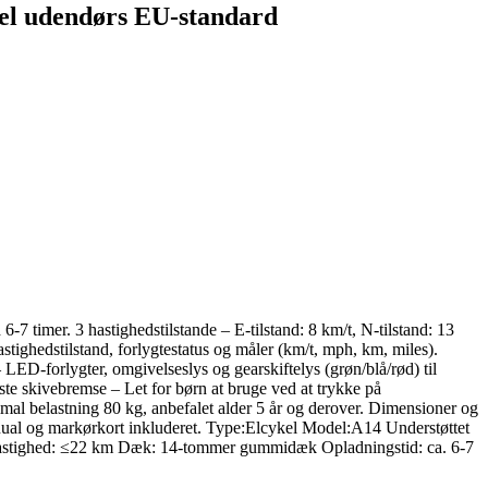
el udendørs EU-standard
-7 timer. 3 hastighedstilstande – E-tilstand: 8 km/t, N-tilstand: 13
tighedstilstand, forlygtestatus og måler (km/t, mph, km, miles).
 LED-forlygter, omgivelseslys og gearskiftelys (grøn/blå/rød) til
te skivebremse – Let for børn at bruge ved at trykke på
al belastning 80 kg, anbefalet alder 5 år og derover. Dimensioner og
anual og markørkort inkluderet. Type:Elcykel Model:A14 Understøttet
astighed: ≤22 km Dæk: 14-tommer gummidæk Opladningstid: ca. 6-7