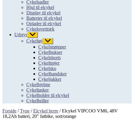
Cykelsadler
Hjul til elcykel
Display til elcykel
Batterier til elcykel
Oplader til elcykel
Cykelovertræk
Udstyr
Vis
undermenu
Cykeltøj
Vis
undermenu
Cykelstrømper
Cykelbukser
Cykelshorts
Cykeltrøjer
Cykelsko
Cykelhandsker
Cykeljakker
Cykelhjelme
Cykeltasker
Cykelholder til elcykel
Cykelbriller
Forside
/
Type
/
Elcykel herre
/ Elcykel VIPCOO VM6, 48V
18,2Ah batteri, 20″ fatbike, sort/orange