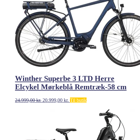
Winther Superbe 3 LTD Herre
Elcykel Mørkeblå Remtræk-58 cm
Den
Den
24.999,00
kr.
20.999,00
kr.
Til butik
oprindelige
aktuelle
pris
pris
var:
er:
24.999,00 kr..
20.999,00 kr..