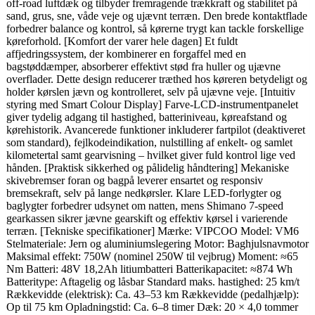
off-road luftdæk og tilbyder fremragende trækkraft og stabilitet på
sand, grus, sne, våde veje og ujævnt terræn. Den brede kontaktflade
forbedrer balance og kontrol, så kørerne trygt kan tackle forskellige
køreforhold. [Komfort der varer hele dagen] Et fuldt
affjedringssystem, der kombinerer en forgaffel med en
bagstøddæmper, absorberer effektivt stød fra huller og ujævne
overflader. Dette design reducerer træthed hos køreren betydeligt og
holder kørslen jævn og kontrolleret, selv på ujævne veje. [Intuitiv
styring med Smart Colour Display] Farve-LCD-instrumentpanelet
giver tydelig adgang til hastighed, batteriniveau, køreafstand og
kørehistorik. Avancerede funktioner inkluderer fartpilot (deaktiveret
som standard), fejlkodeindikation, nulstilling af enkelt- og samlet
kilometertal samt gearvisning – hvilket giver fuld kontrol lige ved
hånden. [Praktisk sikkerhed og pålidelig håndtering] Mekaniske
skivebremser foran og bagpå leverer ensartet og responsiv
bremsekraft, selv på lange nedkørsler. Klare LED-forlygter og
baglygter forbedrer udsynet om natten, mens Shimano 7-speed
gearkassen sikrer jævne gearskift og effektiv kørsel i varierende
terræn. [Tekniske specifikationer] Mærke: VIPCOO Model: VM6
Stelmateriale: Jern og aluminiumslegering Motor: Baghjulsnavmotor
Maksimal effekt: 750W (nominel 250W til vejbrug) Moment: ≈65
Nm Batteri: 48V 18,2Ah litiumbatteri Batterikapacitet: ≈874 Wh
Batteritype: Aftagelig og låsbar Standard maks. hastighed: 25 km/t
Rækkevidde (elektrisk): Ca. 43–53 km Rækkevidde (pedalhjælp):
Op til 75 km Opladningstid: Ca. 6–8 timer Dæk: 20 × 4,0 tommer