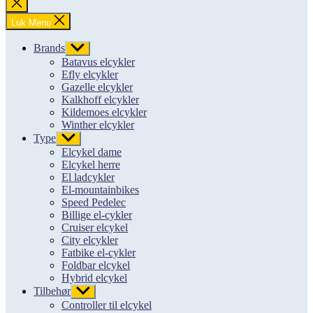
Luk
søgning
Luk Menu
Brands
Vis
undermenu
Batavus elcykler
Efly elcykler
Gazelle elcykler
Kalkhoff elcykler
Kildemoes elcykler
Winther elcykler
Type
Vis
undermenu
Elcykel dame
Elcykel herre
El ladcykler
El-mountainbikes
Speed Pedelec
Billige el-cykler
Cruiser elcykel
City elcykler
Fatbike el-cykler
Foldbar elcykel
Hybrid elcykel
Tilbehør
Vis
undermenu
Controller til elcykel