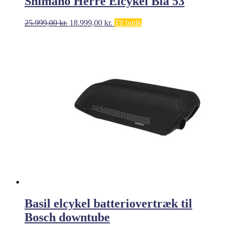
Shimano Herre Elcykel Blå 53
Den
Den
25.999,00
kr.
18.999,00
kr.
Til butik
oprindelige
aktuelle
pris
pris
var:
er:
25.999,00 kr..
18.999,00 kr..
Basil elcykel batteriovertræk til
Bosch downtube