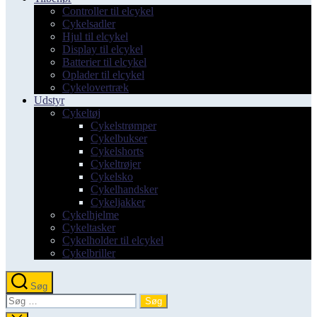
Controller til elcykel
Cykelsadler
Hjul til elcykel
Display til elcykel
Batterier til elcykel
Oplader til elcykel
Cykelovertræk
Udstyr
Cykeltøj
Cykelstrømper
Cykelbukser
Cykelshorts
Cykeltrøjer
Cykelsko
Cykelhandsker
Cykeljakker
Cykelhjelme
Cykeltasker
Cykelholder til elcykel
Cykelbriller
Søg
Søg
efter: