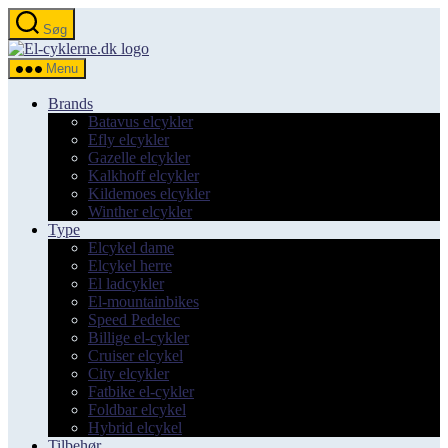
Spring
Søg
til
el-
indholdet
cyklerne.dk
Menu
Brands
Batavus elcykler
Efly elcykler
Gazelle elcykler
Kalkhoff elcykler
Kildemoes elcykler
Winther elcykler
Type
Elcykel dame
Elcykel herre
El ladcykler
El-mountainbikes
Speed Pedelec
Billige el-cykler
Cruiser elcykel
City elcykler
Fatbike el-cykler
Foldbar elcykel
Hybrid elcykel
Tilbehør