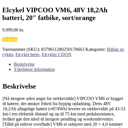
Elcykel VIPCOO VM6, 48V 18,2Ah
batteri, 20″ fatbike, sort/orange
9.999,00
kr.
Til butik
Varenummer (SKU):
8379611280250170663
Kategorier:
Billige el-
cykler
,
Elcykel herre
,
Elcykler CDON
Beskrivelse
Yderligere information
Beskrivelse
[Nå længere uden angst for rækkevidde] VIPCOO VM6 er bygget
til kørere, der ønsker frihed fra hyppig opladning. Dens 48V
18,2Ah aftagelige batteri (≈874Wh) leverer en rækkevidde på 43-53
km i ren elektrisk tilstand og op til 75 km med pedalassistance,
hvilket gør den ideel til længere pendling og weekendeventyr.
[Tillid på enhver overflade] VM6 er udstyret med 20 × 4,0 tommer