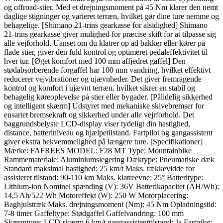
og offroad-stier. Med et drejningsmoment på 45 Nm klarer den nemt
daglige stigninger og varieret terræn, hvilket gør dine ture nemme og
behagelige. [Shimano 21-trins gearkasse for alsidighed] Shimano
21-trins gearkasse giver mulighed for præcise skift for at tilpasse sig
alle vejforhold. Uanset om du klatrer op ad bakker eller kører på
flade stier, giver den fuld kontrol og optimeret pedaleffektivitet til
hver tur. [Øget komfort med 100 mm affjedret gaffel] Den
stødabsorberende forgaffel har 100 mm vandring, hvilket effektivt
reducerer vejvibrationer og ujævnheder. Det giver fremragende
kontrol og komfort i ujævnt terræn, hvilket sikrer en stabil og
behagelig køreoplevelse på stier eller bygader. [Pålidelig sikkerhed
og intelligent skærm] Udstyret med mekaniske skivebremser for
ensartet bremsekraft og sikkerhed under alle vejrforhold. Det
baggrundsbelyste LCD-display viser tydeligt din hastighed,
distance, batteriniveau og hjælpetilstand. Fartpilot og gangassistent
giver ekstra bekvemmelighed på længere ture. [Specifikationer]
Mærke: FAFREES MODEL: F28 MT Type: Mountainbike
Rammemateriale: Aluminiumslegering Dæktype: Pneumatiske dæk
Standard maksimal hastighed: 25 km/t Maks. rækkevidde for
assisteret tilstand: 90-110 km Maks. klatreevne: 25° Batteritype:
Lithium-ion Nominel spænding (V): 36V Batterikapacitet (AH/Wh):
14,5 Ah/522 Wh Motoreffekt (W): 250 W Motorplacering:
Baghjulstræk Maks. drejningsmoment (Nm): 45 Nm Opladningstid:
7-8 timer Gaffeltype: Stødgaffel Gaffelvandring: 100 mm
Skærmtype: LCD-skærm 6 km/t gangassistenttilstand: Ja Fartpilot: