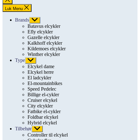
søgning
Luk Menu
Brands
Vis
undermenu
Batavus elcykler
Efly elcykler
Gazelle elcykler
Kalkhoff elcykler
Kildemoes elcykler
Winther elcykler
Type
Vis
undermenu
Elcykel dame
Elcykel herre
El ladcykler
El-mountainbikes
Speed Pedelec
Billige el-cykler
Cruiser elcykel
City elcykler
Fatbike el-cykler
Foldbar elcykel
Hybrid elcykel
Tilbehør
Vis
undermenu
Controller til elcykel