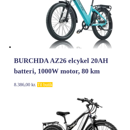
BURCHDA AZ26 elcykel 20AH
batteri, 1000W motor, 80 km
rækkevidde, 45 km/t hastighed,
8.386,00
kr.
Til butik
SHIMANO 7-trins