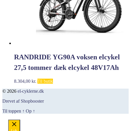
RANDRIDE YG90A voksen elcykel
27,5 tommer dæk elcykel 48V17Ah
batterielektrisk cykel 1000W motor e
8.304,00
kr.
Til butik
mountainbike
© 2026
el-cyklerne.dk
Drevet af Shopbooster
Til toppen
↑
Op
↑
Luk