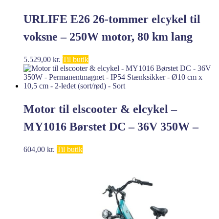
URLIFE E26 26-tommer elcykel til
voksne – 250W motor, 80 km lang
rækkevidde, 7-trins gearskift, elcykel
5.529,00
kr.
Til butik
til bypendling
Motor til elscooter & elcykel –
MY1016 Børstet DC – 36V 350W –
Permanentmagnet – IP54
604,00
kr.
Til butik
Stænksikker – Ø10 cm x 10,5 cm – 2-
ledet (sort/rød) – Sort