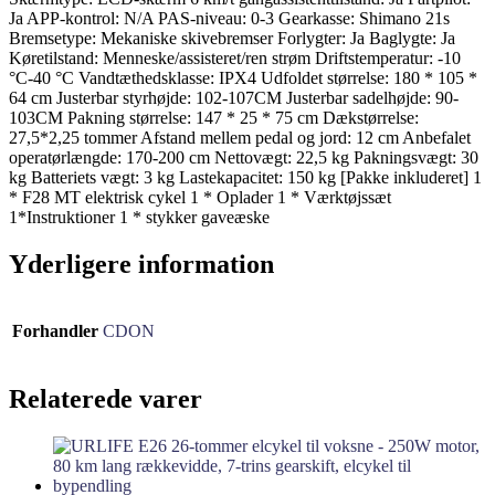
Ja APP-kontrol: N/A PAS-niveau: 0-3 Gearkasse: Shimano 21s
Bremsetype: Mekaniske skivebremser Forlygter: Ja Baglygte: Ja
Køretilstand: Menneske/assisteret/ren strøm Driftstemperatur: -10
°C-40 °C Vandtæthedsklasse: IPX4 Udfoldet størrelse: 180 * 105 *
64 cm Justerbar styrhøjde: 102-107CM Justerbar sadelhøjde: 90-
103CM Pakning størrelse: 147 * 25 * 75 cm Dækstørrelse:
27,5*2,25 tommer Afstand mellem pedal og jord: 12 cm Anbefalet
operatørlængde: 170-200 cm Nettovægt: 22,5 kg Pakningsvægt: 30
kg Batteriets vægt: 3 kg Lastekapacitet: 150 kg [Pakke inkluderet] 1
* F28 MT elektrisk cykel 1 * Oplader 1 * Værktøjssæt
1*Instruktioner 1 * stykker gaveæske
Yderligere information
Forhandler
CDON
Relaterede varer