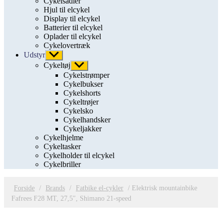
Cykelsadler
Hjul til elcykel
Display til elcykel
Batterier til elcykel
Oplader til elcykel
Cykelovertræk
Udstyr
Vis
undermenu
Cykeltøj
Vis
undermenu
Cykelstrømper
Cykelbukser
Cykelshorts
Cykeltrøjer
Cykelsko
Cykelhandsker
Cykeljakker
Cykelhjelme
Cykeltasker
Cykelholder til elcykel
Cykelbriller
Forside
/
Brands
/
Fatbike el-cykler
/ Elektrisk mountainbike
Fafrees F28 MT, 27,5″, Shimano 21-speed