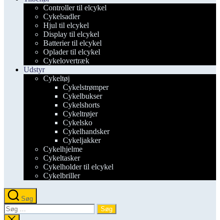
Controller til elcykel
Cykelsadler
Hjul til elcykel
Display til elcykel
Batterier til elcykel
Oplader til elcykel
Cykelovertræk
Udstyr
Cykeltøj
Cykelstrømper
Cykelbukser
Cykelshorts
Cykeltrøjer
Cykelsko
Cykelhandsker
Cykeljakker
Cykelhjelme
Cykeltasker
Cykelholder til elcykel
Cykelbriller
Søg
Søg
efter:
Luk