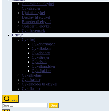
Controller til elcykel
Cykelsadler
Hjul til elcykel
Display til elcykel
Batterier til elcykel
Oplader til elcykel
Cykelovertræk
Udstyr
Cykeltøj
Cykelstrømper
Cykelbukser
Cykelshorts
Cykeltrøjer
Cykelsko
Cykelhandsker
Cykeljakker
Cykelhjelme
Cykeltasker
Cykelholder til elcykel
Cykelbriller
Søg
Søg
efter: