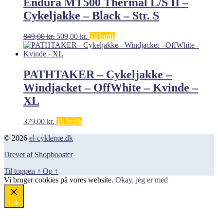
Endura MT500 Thermal L/S II –
Cykeljakke – Black – Str. S
Den
Den
849,00
kr.
509,00
kr.
Til butik
oprindelige
aktuelle
pris
pris
var:
er:
849,00 kr..
509,00 kr..
PATHTAKER – Cykeljakke –
Windjacket – OffWhite – Kvinde –
XL
379,00
kr.
Til butik
© 2026
el-cyklerne.dk
Drevet af Shopbooster
Til toppen
↑
Op
↑
Vi bruger cookies på vores website.
Okay, jeg er med
Luk