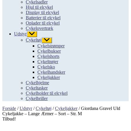
Cykelsadler
Hjul til elcykel
Display til elcykel
Batterier til elcykel
Oplader til elcykel
Cykelovertræk
Udstyr
Vis
undermenu
Cykeltøj
Vis
undermenu
Cykelstrømper
Cykelbukser
Cykelshorts
Cykeltrøjer
Cykelsko
Cykelhandsker
Cykeljakker
Cykelhjelme
Cykeltasker
Cykelholder til elcykel
Cykelbriller
Forside
/
Udstyr
/
Cykeltøj
/
Cykeljakker
/ Giordana Gravel Uld
Cykeljakke – Lange Ærmer – Sort – Str. M
Tilbud!