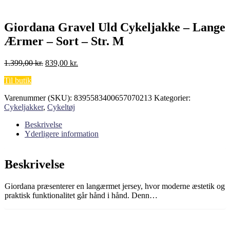
Giordana Gravel Uld Cykeljakke – Lange
Ærmer – Sort – Str. M
Den
Den
1.399,00
kr.
839,00
kr.
oprindelige
aktuelle
Til butik
pris
pris
var:
er:
Varenummer (SKU):
8395583400657070213
Kategorier:
1.399,00 kr..
839,00 kr..
Cykeljakker
,
Cykeltøj
Beskrivelse
Yderligere information
Beskrivelse
Giordana præsenterer en langærmet jersey, hvor moderne æstetik og
praktisk funktionalitet går hånd i hånd. Denn…