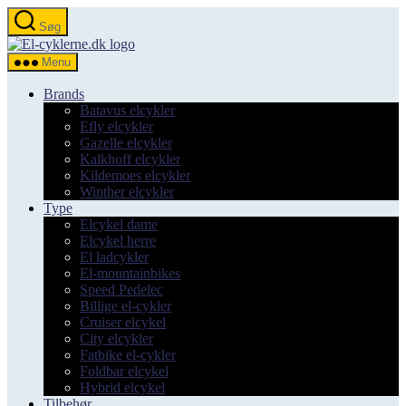
Spring
Søg
til
el-
indholdet
cyklerne.dk
Menu
Brands
Batavus elcykler
Efly elcykler
Gazelle elcykler
Kalkhoff elcykler
Kildemoes elcykler
Winther elcykler
Type
Elcykel dame
Elcykel herre
El ladcykler
El-mountainbikes
Speed Pedelec
Billige el-cykler
Cruiser elcykel
City elcykler
Fatbike el-cykler
Foldbar elcykel
Hybrid elcykel
Tilbehør