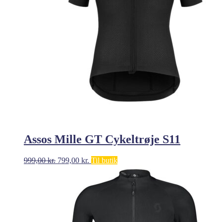
Assos Mille GT Cykeltrøje S11
Den
Den
999,00
kr.
799,00
kr.
Til butik
oprindelige
aktuelle
pris
pris
var:
er:
999,00 kr..
799,00 kr..